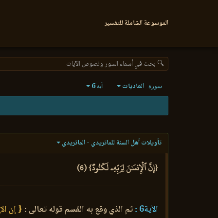
الموسوعة الشاملة للتفسير
🔍 بحث في أسماء السور ونصوص الآيات
العاديات
6
سورة
آية
تأويلات أهل السنة للماتريدي - الماتريدي
{إِنَّ ٱلۡإِنسَٰنَ لِرَبِّهِۦ لَكَنُودٞ} (6)
الآية6 :
ثم الذي وقع به القسم قوله تعالى :
{ إن الإ