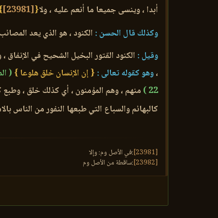
أبدا ، وينسى جميعا ما أنعم عليه ، ولا
{
[23981]
}
وكذلك قال الحسن :
الكنود ، هو الذي يعد المصائب 
وقيل :
الكنود القتور البخيل الشحيح في الإنفاق ،
،
وهو كقوله تعالى :
{ إن الإنسان خلق هلوعا }
( المع
22 )
منهم ، وهم المؤمنون ، أي كذلك خلق ، وطبع 
كالبهائم والسباع التي طبعها النفور من الناس با
[23981]
:في الأصل وم: وإلا
[23982]
:ساقطة من الأصل وم