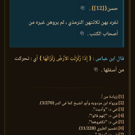
حسن
{
[12]
}
.
تفرد بهن ثلاثتهن الترمذي ، لم يروهن غيره من
أصحاب الكتب .
قال ابن عباس :
{ إِذَا زُلْزِلَتِ الأرْضُ زِلْزَالَهَا }
أي : تحركت
من أسفلها .
[1]
:زيادة من أ.
[2]
:ورواه ابن مردويه وأبو الشيخ كما في الدر (3/270).
[3]
:في د: "وأديت".
[4]
:في د: "إنهم قالوا".
[5]
:في د: "تكفروهما".
[6]
:تفسير الطبري (11/228).
[7]
:في د: "ومال".