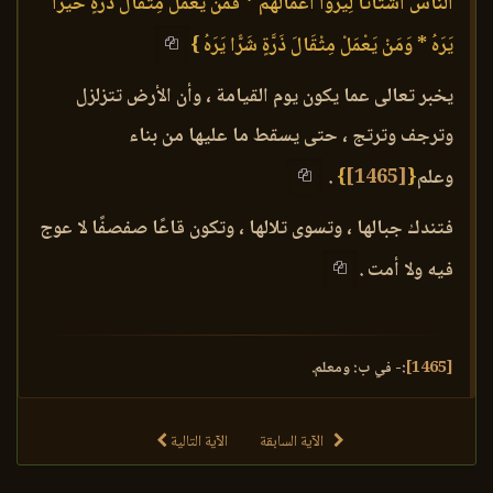
النَّاسُ أَشْتَاتًا لِيُرَوْا أَعْمَالَهُمْ * فَمَنْ يَعْمَلْ مِثْقَالَ ذَرَّةٍ خَيْرًا
يَرَهُ * وَمَنْ يَعْمَلْ مِثْقَالَ ذَرَّةٍ شَرًّا يَرَهُ }
يخبر تعالى عما يكون يوم القيامة ، وأن الأرض تتزلزل
وترجف وترتج ، حتى يسقط ما عليها من بناء
وعلم
{
[1465]
}
.
فتندك جبالها ، وتسوى تلالها ، وتكون قاعًا صفصفًا لا عوج
فيه ولا أمت .
[1465]
:- في ب: ومعلم.
الآية السابقة
الآية التالية