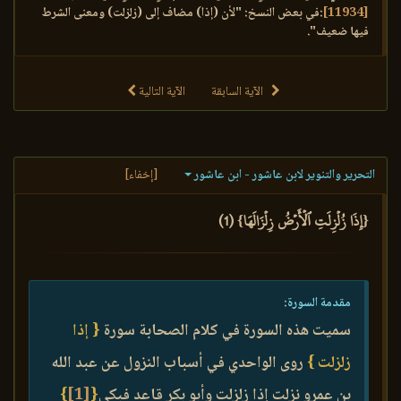
[11934]
:في بعض النسخ: "لأن (إذا) مضاف إلى (زلزلت) ومعنى الشرط
فيها ضعيف".
الآية السابقة
الآية التالية
التحرير والتنوير لابن عاشور - ابن عاشور
[إخفاء]
{إِذَا زُلۡزِلَتِ ٱلۡأَرۡضُ زِلۡزَالَهَا} (1)
مقدمة السورة:
سميت هذه السورة في كلام الصحابة سورة
{ إذا
زلزلت }
روى الواحدي في أسباب النزول عن عبد الله
بن عمرو نزلت إذا زلزلت وأبو بكر قاعد فبكى
{
[1]
}