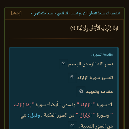
التفسير الوسيط للقرآن الكريم لسيد طنطاوي - سيد طنطاوي
[إخفاء]
{إِذَا زُلۡزِلَتِ ٱلۡأَرۡضُ زِلۡزَالَهَا} (1)
مقدمة السورة:
بسم الله الرحمن الرحيم
تفسير سورة الزلزلة
مقدمة وتمهيد
1- سورة
" الزلزلة "
وتسمى –أيضاً- سورة
" إذا زلزلت
"
وسورة
" الزلزال "
من السور المكية ،
وقيل :
هي
من السور المدنية .