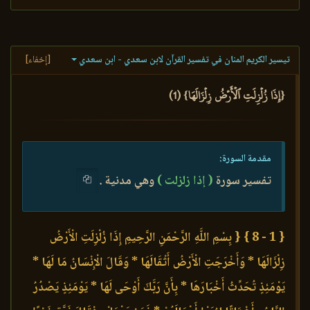
تيسير الكريم المنان في تفسير القرآن لابن سعدي - ابن سعدي
[إخفاء]
{إِذَا زُلۡزِلَتِ ٱلۡأَرۡضُ زِلۡزَالَهَا} (1)
مقدمة السورة:
تفسير سورة
( إذا زلزلت )
وهي مدنية .
{ 1 - 8 }
{ بِسْمِ اللَّهِ الرَّحْمَنِ الرَّحِيمِ إِذَا زُلْزِلَتِ الْأَرْضُ
زِلْزَالَهَا * وَأَخْرَجَتِ الْأَرْضُ أَثْقَالَهَا * وَقَالَ الْإِنْسَانُ مَا لَهَا *
يَوْمَئِذٍ تُحَدِّثُ أَخْبَارَهَا * بِأَنَّ رَبَّكَ أَوْحَى لَهَا * يَوْمَئِذٍ يَصْدُرُ