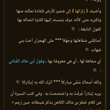
وأضيف
{ زلزالها }
إلى ضمير الأرض لإفادة تمكّنه منها
وتكرره حتى كأنه عرف بنسبته إليها لكثرة اتصاله بها
كقول النابغة :
أسائِلَتي سَفَاهَتَها وجَهْلاً *** على الهجران أختُ بني
شهاب
أي سفاهة لها ، أي هي معروفة بها ،
وقول أبي خالد القَناني
:
والله أسماكَ سُمًى مباركاً *** آثرَك الله به إيثَاركا
يريد إيثاراً عُرفْتَ به واختصصتَ به . وفي كتب السيرة أن
من كلام خَطر بن مالك الكاهن يذكر شيطانه حين رُجِم
«