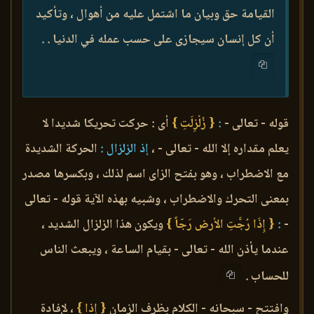
القيامة حق وبيان ما اشتمل عليه من أهوال ، وتأكيد
أن كل إنسان سيجازى على حسب عمله في الدنيا . .
قوله - تعالى -
:
{ زُلْزِلَتِ }
أى : حركت تحريكا شديدا لا
يعلم مقداره إلا الله - تعالى - ،
إذ الزلزال :
الحركة الشديدة
مع الاضطراب ، وهو بفتح الزاى اسم لذلك ، وبكسرها مصدر
بمعنى التحرك والاضطراب ، وشبيه بهذه الآية قوله - تعالى
-
:
{ إِذَا رُجَّتِ الأرض رَجّاً }
ويكون هذا الزلزال الشديد ،
عندما يأذن الله - تعالى - بقيام الساعة ، ويبعث الناس
للحساب .
وافتتح - سبحانه - الكلام بظرف الزمان
{ إذا }
، لإِفادة