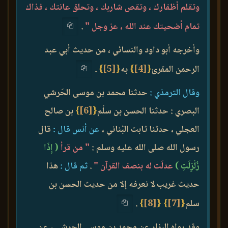
وتقلم أظفارك ، وتقص شاربك ، وتحلق عانتك ، فذاك
تمام أضحيتك عند الله ، عز وجل "
.
وأخرجه أبو داود والنسائي ، من حديث أبي عبد
الرحمن المقرئ
{
[4]
}
به
{
[5]
}
.
وقال الترمذي :
حدثنا محمد بن موسى الحَرشي
البصري : حدثنا الحسن بن سلْم
{
[6]
}
بن صالح
العجلي ، حدثنا ثابت البُناني ،
عن أنس قال :
قال
رسول الله صلى الله عليه وسلم :
" من قرأ
( إِذَا
زُلْزِلَتِ )
عدلَت له بنصف القرآن "
.
ثم قال :
هذا
حديث غريب لا نعرفه إلا من حديث الحسن بن
سلم
{
[7]
}
{
[8]
}
.
وقد رواه البزار عن محمد بن موسى الحرشي ، عن