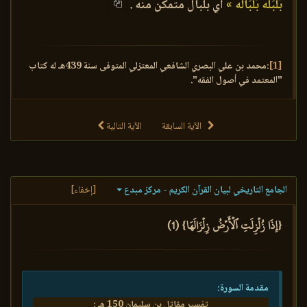
بَلْبَلَه بَلْبَالُه »
أي بلبال متمكن منه .
[1]
:محمد بن علي البصري الشافعي المعتزلي المتوفى سنة 439هـ له كتاب
"المعتمد في أصول الفقه".
الآية السابقة
الآية التالية
الجامع التاريخي لبيان القرآن الكريم - مركز مبدع
[إخفاء]
{إِذَا زُلۡزِلَتِ ٱلۡأَرۡضُ زِلۡزَالَهَا} (1)
مقدمة السورة:
تفسير مقاتل بن سليمان 150 هـ :