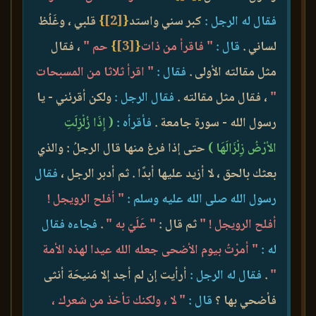
فقال له الرجل :
كبر سني واستد
{
[2]
}
قلبي ، وغَلُظ
لساني .
قال :
" فاقرأ من ذات
{
[3]
}
حم "
، فقال
مثل مقالته الأولى .
فقال :
" اقرأ ثلاثا من المسبحات
"
، فقال مثل مقالته .
فقال الرجل :
ولكن أقرئني - يا
رسول الله - سورة جامعة .
فأقرأه :
( إِذَا زُلْزِلَتِ
الأرْضُ زِلْزَالَهَا )
حتى إذا فرغ منها قال الرجلُ : والذي
بعثك بالحق ، لا أزيد عليها أبدًا . ثم أدبر الرجل ،
فقال
رسول الله صلى الله عليه وسلم :
" أفلح الرويجل !
أفلح الرويجل ! "
ثم قال :
" عَلَيّ به "
.
فجاءه فقال
له :
" أمرْتُ بيوم الأضحى جعله الله عيدا لهذه الأمة
"
.
فقال له الرجل :
أرأيت إن لم أجد إلا مَنيحَة أنثى
فأضحي بها ؟
قال :
" لا ، ولكنك تأخذ من شعرك ،