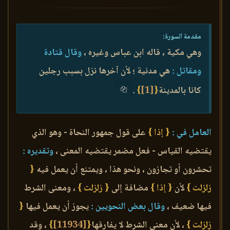
مقدمة السورة:
وهي مكية ، قاله ابن عباس وغيره ،
وقال قتادة
ومقاتل :
هي مدنية ؛ لأن آخرها نزل بسبب رجلين
كانا بالمدينة
{
[1]
}
.
العامل في :
{ إذا }
على قول جمهور النحاة - وهو الذي
يقتضيه القياس - فعل مضمر يقتضيه المعنى ،
وتقديره :
تحشرون أو تجازون ، ونحو هذا ، ويمتنع أن يعمل فيه
{
زلزلت }
لأن
{ إذا }
مضافة إلى
{ زلزلت }
، ومعنى الشرط
فيها ضعيف ،
وقال بعض النحويين :
يجوز أن يعمل فيها
{
زلزلت }
، لأن معنى الشرط لا يفارقها
{
[11934]
}
، وقد