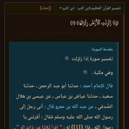
تفسير القرآن العظيم لابن كثير - ابن كثير
[إخفاء]
{إِذَا زُلۡزِلَتِ ٱلۡأَرۡضُ زِلۡزَالَهَا} (1)
مقدمة السورة:
تفسير سورة إذا زلزلت
وهي مكية .
قال الإمام أحمد :
حدثنا أبو عبد الرحمن ، حدثنا
سعيد ، حدثنا عياش بن عباس ، عن عيسى بن هلال
الصَّدفي ،
عن عبد الله بن عمرو قال :
أتى رجل إلى
رسول الله صلى الله عليه وسلم فقال : أقرئني يا
رسول الله . قال
{
[1]
}
له :
" اقرأ ثلاثا من ذات الر "
.