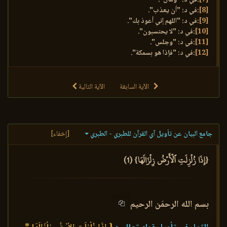
[8]
:في د: "أن يعذب".
[9]
:في د: "اللهم إني أعوذ بك".
[10]
:في د: "لا يحتسبون".
[11]
:في د: "وجلس".
[12]
:في د: "فإذا هو بسمكة".
الآية السابقة
الآية التالية
جامع البيان عن تأويل آي القرآن للطبري - الطبري
[إخفاء]
{إِذَا زُلۡزِلَتِ ٱلۡأَرۡضُ زِلۡزَالَهَا} (1)
بسم الله الرحمَن الرحيم