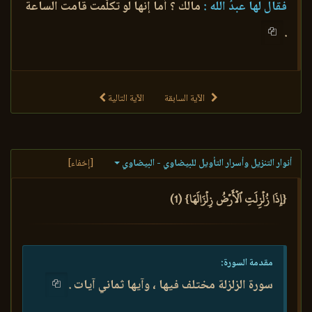
فقال لها عبدُ الله :
مالك ؟ أما إنها لو تكلّمت قامت الساعة
.
الآية السابقة
الآية التالية
أنوار التنزيل وأسرار التأويل للبيضاوي - البيضاوي
[إخفاء]
{إِذَا زُلۡزِلَتِ ٱلۡأَرۡضُ زِلۡزَالَهَا} (1)
مقدمة السورة:
سورة الزلزلة مختلف فيها ، وآيها ثماني آيات .