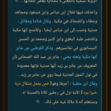
الزلزلة تسمية بالمعنى لا بحكاية بعض كلماتها .
واختلف فيها فقال ابن عباس وابن مسعود ومجاهد
وعطاء والضحاك هي مكية .
وقال قتادة ومقاتل :
مدنية ونسب إلى ابن عباس أيضا . والأصح أنها مكية
واقتصر عليه البغوي وابن كثير ومحمد بن الحسن
النيسابوري في تفاسيرهم .
وذكر القرطبي عن جابر
أنها مكية ولعله يعني :
جابر بن عبد الله الصحابي لأن
المعروف عن جابر بن زيد أنها مدنية فإنها معدودة
في نول السور المدنية فيما روي عن جابر بن زيد .
وقال ابن عطية :
آخرها وهو
{ فمن يعمل مثقال ذرة
خيرا يره }
الآية نزل في رجلين كانا بالمدينة اه .
وستعلم أنه لا دلالة فيه على ذلك .