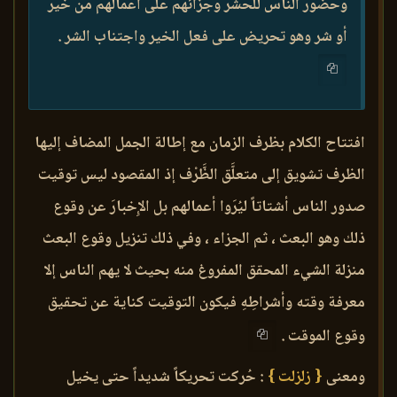
وحضور الناس للحشر وجزائهم على أعمالهم من خير
أو شر وهو تحريض على فعل الخير واجتناب الشر .
افتتاح الكلام بظرف الزمان مع إطالة الجمل المضاف إليها
الظرف تشويق إلى متعلَّق الظَّرْف إذ المقصود ليس توقيت
صدور الناس أشتاتاً ليُرَوا أعمالهم بل الإِخبارَ عن وقوع
ذلك وهو البعث ، ثم الجزاء ، وفي ذلك تنزيل وقوع البعث
منزلة الشيء المحقق المفروغ منه بحيث لا يهم الناس إلا
معرفة وقته وأشراطِهِ فيكون التوقيت كناية عن تحقيق
وقوع الموقت .
ومعنى
{ زلزلت }
: حُركت تحريكاً شديداً حتى يخيل