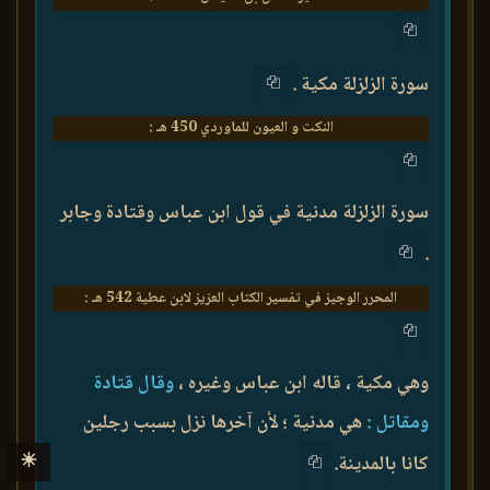
سورة الزلزلة مكية .
النكت و العيون للماوردي 450 هـ :
سورة الزلزلة مدنية في قول ابن عباس وقتادة وجابر
.
المحرر الوجيز في تفسير الكتاب العزيز لابن عطية 542 هـ :
وهي مكية ، قاله ابن عباس وغيره ،
وقال قتادة
ومقاتل :
هي مدنية ؛ لأن آخرها نزل بسبب رجلين
☀
كانا بالمدينة.