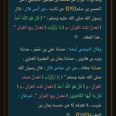
الحسن بن سلم
{
[9]
}
عن ثابت ،
عن أنس قال :
قال
رسول الله صلى الله عليه وسلم :
"
( قُلْ هُوَ اللَّهُ أَحَدٌ
)
تَعدلُ ثلث القرآن ، و
( ِذَا زُلْزِلَتِ )
تَعدلُ ربع القرآن "
. هذا لفظه .
وقال الترمذي أيضا :
حدثنا علي بن حُجْر ، حدثنا
يزيد بن هارون ، حدثنا يمان بن المغيرة العنزي ،
حدثنا عطاء ،
عن ابن عباس قال :
قال رسول الله
صلى الله عليه وسلم
"
( إِذَا زُلْزِلَتِ )
تَعْدلُ نصف
القرآن ، و
( قُلْ هُوَ اللَّهُ أَحَدٌ )
تعدل ثلث القرآن ، و
(
قُلْ يَا أَيُّهَا الْكَافِرُونَ )
تعدل ربع القرآن "
.
ثم قال :
غريب ، لا نعرفه إلا من حديث يمان بن
المغيرة
{
[10]
}
.