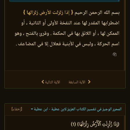
بسم الله الرحمن الرحيم
{ إذا زلزلت الأرض زلزالها }
اضطرابها المقدر لها عند النفخة الأولى أو الثانية ، أو
الممكن لها ، أو اللائق بها في الحكمة . وقرئ بالفتح ، وهو
اسم الحركة ، وليس في الأبنية فعلال إلا في المضاعف .
الآية السابقة
الآية التالية
المحرر الوجيز في تفسير الكتاب العزيز لابن عطية - ابن عطية
[إخفاء]
{إِذَا زُلۡزِلَتِ ٱلۡأَرۡضُ زِلۡزَالَهَا} (1)