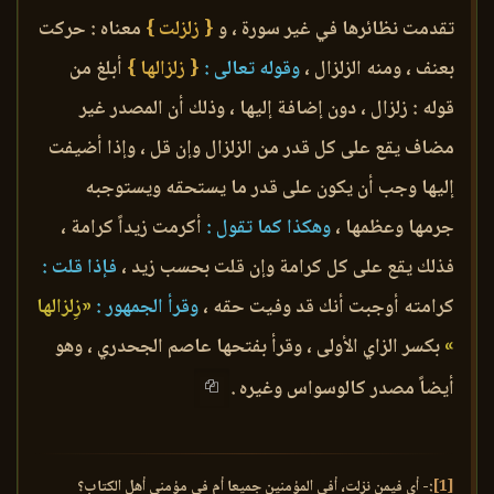
تقدمت نظائرها في غير سورة ، و
{ زلزلت }
معناه : حركت
بعنف ، ومنه الزلزال ،
وقوله تعالى :
{ زلزالها }
أبلغ من
قوله : زلزال ، دون إضافة إليها ، وذلك أن المصدر غير
مضاف يقع على كل قدر من الزلزال وإن قل ، وإذا أضيفت
إليها وجب أن يكون على قدر ما يستحقه ويستوجبه
جرمها وعظمها ،
وهكذا كما تقول :
أكرمت زيداً كرامة ،
فذلك يقع على كل كرامة وإن قلت بحسب زيد ،
فإذا قلت :
كرامته أوجبت أنك قد وفيت حقه ،
وقرأ الجمهور :
«زِلزالها
»
بكسر الزاي الأولى ، وقرأ بفتحها عاصم الجحدري ، وهو
أيضاً مصدر كالوسواس وغيره .
[1]
:- أي فيمن نزلت، أفي المؤمنين جميعا أم في مؤمني أهل الكتاب؟