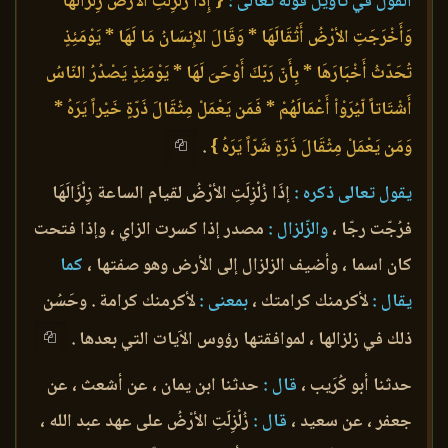
القول في تأويل قوله تعالى :
{ إِذَا زُلْزِلَتِ الأرْضُ زِلْزَالَهَا *
وَأَخْرَجَتِ الأرْضُ أَثْقَالَهَا * وَقَالَ الإِنسَانُ مَا لَهَا * يَوْمَئِذٍ
تُحَدّثُ أَخْبَارَهَا * بِأَنّ رَبّكَ أَوْحَىَ لَهَا * يَوْمَئِذٍ يَصْدُرُ النّاسُ
أَشْتَاتاً لّيُرَوْاْ أَعْمَالَهُمْ * فَمَن يَعْمَلْ مِثْقَالَ ذَرّةٍ خَيْراً يَرَهُ *
وَمَن يَعْمَلْ مِثْقَالَ ذَرّةٍ شَرّاً يَرَهُ }
.
يقول تعالى ذكره :
إذَا زُلْزِلَتِ الأرْضُ لقيام الساعة زِلْزَالَهَا
فرُجّت رجّا ،
والزّلزال :
مصدر إذا كسرت الزاي ، وإذا فتحت
كان اسما ، وأضيف الزلزال إلى الأرض وهو صفتها ،
كما
يقال :
لأكرمنك كرامتك ،
بمعنى :
لأكرمنك كرامة . وحَسُن
ذلك في زلزالها ، لموافقتها رؤوس الاَيات التي بعدها .
حدثنا أبو كُرَيب ،
قال :
حدثنا ابن يمان ، عن أشعث ، عن
جعفر ، عن سعيد ،
قال :
زُلْزِلَتِ الأرْضُ على عهد عبد الله ،