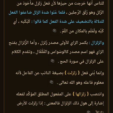
للناس أنها خرجت من حيزها لأن فعل زلزل مأخوذ من
الزّلل وهو زَلَق الرِّجلين ،
فلما عَنَوا شدة الزلل ضاعفوا الفعل
للدلالة بالتضعيف على شدة الفعل كما قالوا :
كَبْكَبه ، أي
كَبَّه ولَمْلَم بالمكان من اللّمّ .
والزلزال :
بكسر الزاي الأولى مصدر زَلزل ، وأما الزَّلزال بفتح
الزاي فهو اسم مصدر كالوسَواس والقَلْقَال ، وتقدم الكلام
على الزلزال في سورة الحج .
وإنما بُني فعل
{ زلزلت }
بصيغة النائب عن الفاعل لأنه
معلوم فاعله وهو الله تعالى .
وانتصب
{ زلزالها }
على المفعول المطلق المؤكِّد لفعله
إشارة إلى هول ذلك الزلزال فالمعنى : إذا زلزلت الأرض
زلزالاً .