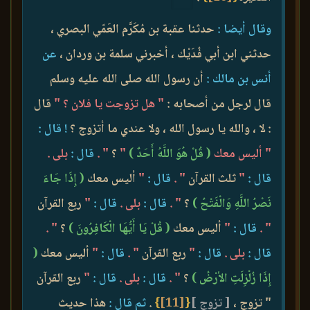
وقال أيضا :
حدثنا عقبة بن مُكَرَّم العَمّي البصري ،
حدثني ابن أبي فُدَيْك ، أخبرني سلمة بن وردان ،
عن
أنس بن مالك :
أن رسول الله صلى الله عليه وسلم
قال لرجل من أصحابه :
" هل تزوجت يا فلان ؟ "
قال
: لا ، والله يا رسول الله ، ولا عندي ما أتزوج ؟
! قال :
" أليس معك
( قُلْ هُوَ اللَّهُ أَحَدٌ )
"
؟
" .
قال :
بلى .
قال :
"
ثلث القرآن
" .
قال :
"
أليس معك
( إِذَا جَاءَ
نَصْرُ اللَّهِ وَالْفَتْحُ )
؟
" .
قال :
بلى .
قال :
"
ربع القرآن
" .
قال :
"
أليس معك
( قُلْ يَا أَيُّهَا الْكَافِرُونَ )
؟
" .
قال :
بلى .
قال :
"
ربع القرآن
" .
قال :
"
أليس معك
(
إِذَا زُلْزِلَتِ الأرْضُ )
؟
" .
قال :
بلى .
قال :
"
ربع القرآن
" تزوج ،
[ تزوج ]
{
[11]
}
.
ثم قال :
هذا حديث