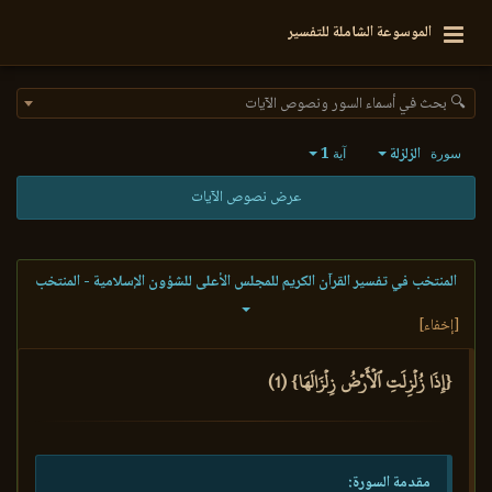
الموسوعة الشاملة للتفسير
🔍 بحث في أسماء السور ونصوص الآيات
الزلزلة
1
سورة
آية
عرض نصوص الآيات
المنتخب في تفسير القرآن الكريم للمجلس الأعلى للشؤون الإسلامية - المنتخب
[إخفاء]
{إِذَا زُلۡزِلَتِ ٱلۡأَرۡضُ زِلۡزَالَهَا} (1)
مقدمة السورة: