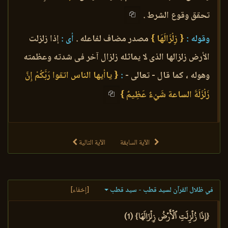
تحقق وقوع الشرط .
وقوله :
{ زِلْزَالَهَا }
مصدر مضاف لفاعله .
أى :
إذا زلزلت
الأرض زلزالها الذى لا يماثله زلزال آخر فى شدته وعظمته
وهوله ، كما قال - تعالى -
:
{ ياأيها الناس اتقوا رَبَّكُمْ إِنَّ
زَلْزَلَةَ الساعة شَيْءٌ عَظِيمٌ }
الآية السابقة
الآية التالية
في ظلال القرآن لسيد قطب - سيد قطب
[إخفاء]
{إِذَا زُلۡزِلَتِ ٱلۡأَرۡضُ زِلۡزَالَهَا} (1)