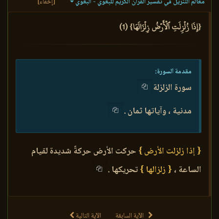
معالم التنزيل في تفسير القرآن الكريم للبغوي - البغوي
[إخفاء]
{إِذَا زُلۡزِلَتِ ٱلۡأَرۡضُ زِلۡزَالَهَا} (1)
مقدمة السورة:
سورة الزلزلة
مدنية ، وآياتها ثمان .
{ إذا زلزلت الأرض }
حركت الأرض حركةً شديدة لقيام
الساعة ،
{ زلزالها }
تحريكها .
الآية السابقة
الآية التالية