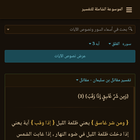
الموسوعة الشاملة للتفسير
🔍 بحث في أسماء السور ونصوص الآيات
الفلق
3
سورة
آية
عرض نصوص الآيات
تفسير مقاتل بن سليمان - مقاتل
{وَمِن شَرِّ غَاسِقٍ إِذَا وَقَبَ} (3)
{ ومن شر غاسق }
يعني ظلمة الليل
{ إذا وقب }
آية يعني
إذا دخلت ظلمة الليل في ضوء النهار ، إذا غابت الشمس