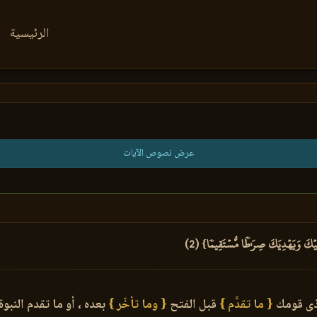
الرئيسية
عرض نصوص الآيات
َلَيۡكَ وَيَهۡدِيَكَ صِرَٰطٗا مُّسۡتَقِيمٗا} (2)
 أذى قومك
{ ما تقدَّم }
قبل الفتح
{ وما تأخّر }
بعده ، أو ما تقدم النبوة