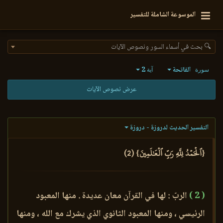
الموسوعة الشاملة للتفسير
🔍 بحث في أسماء السور ونصوص الآيات
الفاتحة
2
سورة
آية
عرض نصوص الآيات
التفسير الحديث لدروزة - دروزة
{ٱلۡحَمۡدُ لِلَّهِ رَبِّ ٱلۡعَٰلَمِينَ} (2)
( 2 )
الربّ : لها في القرآن معان عديدة . منها المعبود
الرئيسي ، ومنها المعبود الثانوي الذي يشرك مع الله ، ومنها