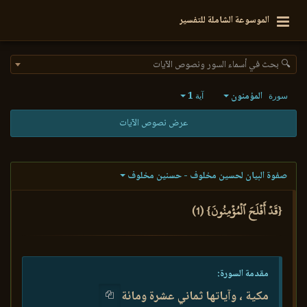
الموسوعة الشاملة للتفسير
🔍 بحث في أسماء السور ونصوص الآيات
المؤمنون
1
سورة
آية
عرض نصوص الآيات
صفوة البيان لحسين مخلوف - حسنين مخلوف
{قَدۡ أَفۡلَحَ ٱلۡمُؤۡمِنُونَ} (1)
مقدمة السورة:
مكية ، وآياتها ثماني عشرة ومائة