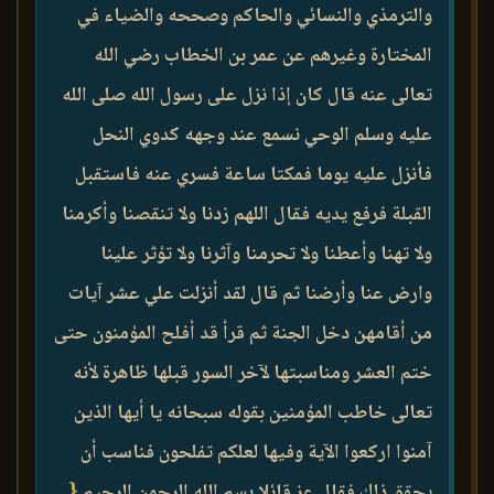
والترمذي والنسائي والحاكم وصححه والضياء في
المختارة وغيرهم عن عمر بن الخطاب رضي الله
تعالى عنه قال كان إذا نزل على رسول الله صلى الله
عليه وسلم الوحي نسمع عند وجهه كدوي النحل
فأنزل عليه يوما فمكتا ساعة فسري عنه فاستقبل
القبلة فرفع يديه فقال اللهم زدنا ولا تنقصنا وأكرمنا
ولا تهنا وأعطنا ولا تحرمنا وآثرنا ولا تؤثر علينا
وارض عنا وأرضنا ثم قال لقد أنزلت علي عشر آيات
من أقامهن دخل الجنة ثم قرأ قد أفلح المؤمنون حتى
ختم العشر ومناسبتها لآخر السور قبلها ظاهرة لأنه
تعالى خاطب المؤمنين بقوله سبحانه يا أيها الذين
آمنوا اركعوا الآية وفيها لعلكم تفلحون فناسب أن
يحقق ذلك فقال عز قائلا بسم الله الرحمن الرحيم
{