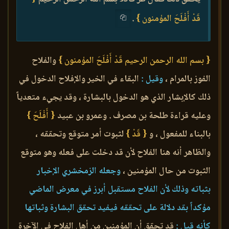
قَدْ أَفْلَحَ المؤمنون }
.
{ بسم الله الرحمن الرحيم قَدْ أَفْلَحَ المؤمنون }
والفلاح
الفوز بالمرام ،
وقيل :
البقاء في الخير والإفلاح الدخول في
ذلك كالإبشار الذي هو الدخول بالبشارة ، وقد يجيء متعدياً
وعليه قراءة طلحة بن مصرف . وعمرو بن عبيد
{ أَفْلَحَ }
بالبناء للمفعول ، و
{ قَدْ }
لثبوت أمر متوقع وتحققه ،
والظاهر أنه هنا الفلاح لأن قد دخلت على فعله وهو متوقع
الثبوت من حال المؤمنين ،
وجعله الزمخشري الإخبار
بثباته وذلك لأن الفلاح مستقبل أبرز في معرض الماضي
مؤكداً بقد دلالة على تحققه فيفيد تحقق البشارة وثباتها
كأنه قيل :
قد تحقق أن المؤمنين من أهل الفلاح في الآخرة