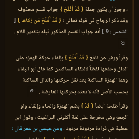
، وجوز أن يكون جملة
{ قَدْ أَفْلَحَ }
جواب قسم محذوف
وقد ذكر الزجاج في قوله تعالى :
{ قَدْ أَفْلَحَ مَن زكاها }
[
الشمس : 9 ]
أنه جواب القسم المذكور قبله بتقدير اللام .
وقرأ ورش عن نافع
{ قَدْ أَفْلَحَ }
بإلقاء حركة الهمزة على
الدال وحذفها لفظاً لالتقاء الساكنين كما قال أبو البقاء
وهما الهمزة الساكنة بعد نقل حركتها والدال الساكنة
بحسب الأصل لأنه لا يعتد بحركتها العارضة .
وقرأ طلحة أيضاً
{ قَدْ }
بضم الهمزة والحاء وإلقاء واو
الجمع وهي مخرجة على لغة أكلوني البراغيث ، وقول ابن
عطية هي قراءة مردودة مردود ،
وعن عيسى بن عمر قال :