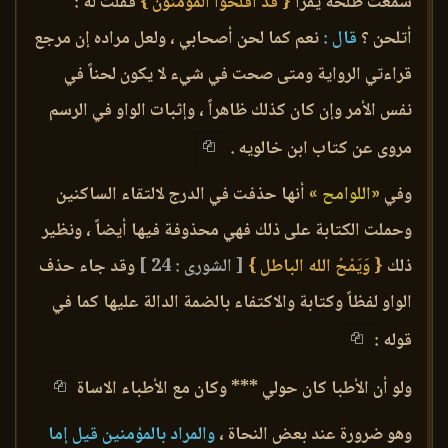
سمعت طلحة يقرأ
{ قَدْ أفلحوا المؤمنون }
فقلت له :
أتلحن ؟
قال :
نعم كما لحن أصحابي ، ولعل مراده إن مرجع
قراءتي الرواية ومتى صحت في شيء لا يكون لحناً في
نفس الأمر وإن كان كذلك ظاهراً ، وإثبات الواو في الرسم
مروى عن كتاب ابن خالويه .
وفي
«اللوامح »
أنها حذفت في الدرج لالتقاء الساكنين
وحملت الكتابة على ذلك فهي محذوفة فيها أيضاً ، ونظير
ذلك
{ وَيَمْحُ الله الباطل }
[ الشورى : 24 ]
وقد جاء حذف
الواو لفظاً وكتابة والاكتفاء بالضمة الدالة عليها كما في
قوله :
ولو أن الأطبا كان حولي *** وكان مع الأطباء الاساة
وهو ضرورة عند بعض النحاة ،
والمراد بالمؤمنين قيل إما