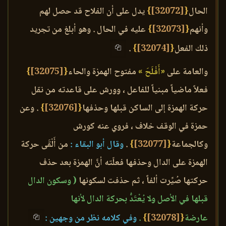
الحال
{
[32072]
}
يدل على أن الفلاح قد حصل لهم
وأنهم
{
[32073]
}
عليه في الحال . وهو أبلغ من تجريد
ذلك الفعل
{
[32074]
}
.
والعامة على
«أَفْلَحَ »
مفتوح الهمزة والحاء
{
[32075]
}
فعلاً ماضياً مبنياً للفاعل ، وورش على قاعدته من نقل
حركة الهمزة إلى الساكن قبلها وحذفها
{
[32076]
}
. وعن
حمزة في الوقف خلاف ، فروي عنه كورش
وكالجماعة
{
[32077]
}
.
وقال أبو البقاء :
من أَلْقَى حركة
الهمزة على الدال وحذفها فعلّته أنَّ الهمزة بعد حذف
حركتها صُيِّرت ألفاً ، ثم حذفت لسكونها
( وسكون الدال
قبلها في الأصل ولا يُعْتَدُّ بحركة الدال لأنها
عارضة
{
[32078]
}
.
وفي كلامه نظر من وجهين :