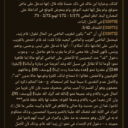
كذلك، وعبارة ابن مالك في ذلك حسنة فإنه قال: إنها تدخل على ماض
متوقع، ولم يقل إنها تفيد التوقع، ولم يتعرض للتوقع في الداخلة على
المضارع البتة. انظر المغني 1/171 – 172 الهمع 2/72 – 73.
[32070]
:في الأصل: إثبات.
[32071]
:الكشاف 3/42.
[32072]
:أي: أن "قد" يكون لتقريب الماضي من الحال تقول: قام زيد،
فيحتمل الماضي القريب والماضي البعيد فإذا قلت: قد قام. اختص بالقريب.
وانبنى على إفادتها ذلك أحكام: أ – أنها لا تدخل على ليس، وعسى، ونعم،
وبئس، لأنهن للحال، فلا معنى لذكر ما يقرب ما هو حاصل. ب - وجوب
دخول "قد" عند البصريين إلا الأخفش على الماضي الواقع حالا إما ظاهرة
نحو: {وما لنا ألا نقاتل في سبيل الله وقد أخرجنا من ديارنا وأبنائنا} [البقرة:
246] أو مقدرة نحو {هذه بضاعتنا ردت إلينا} [يوسف: 65]. وخالفهم
الكوفيون والأخفش، فقالوا: لا تحتاج لذلك، لكثرة وقوعها حالا بدون "قد"،
والأصل عدم التقدير، لا سيما فيما كثر استعماله. ج – هذا الحكم ذكره ابن
عصفور، وهو أن القسم إذا أجيب بماض متصرف مثبت فإن كان قريبا من
الحال جيء باللام وقد جميعا نحو {تالله لقد آثرك الله علينا} [يوسف: 91]،
وإن كان بعيدا جيء باللام وحدها كقوله: حلفت لها بالله حلفة فاجر***
لناموا، فما إن من حديث ولا صالي والظاهر في الآية والبيت عكس ما قال: إذ
المراد في الآية: لقد فضلك الله علينا بالصبر وسيرة المحسنين، وذلك محكوم
له به في الأزل، وهو متصف به مذ عقل، والمراد في البيت أنهم ناموا قبل
مجيئه. د – دخول لام الابتداء في نحو: إن زيدا لقد قام، وذلك لأن الأصل