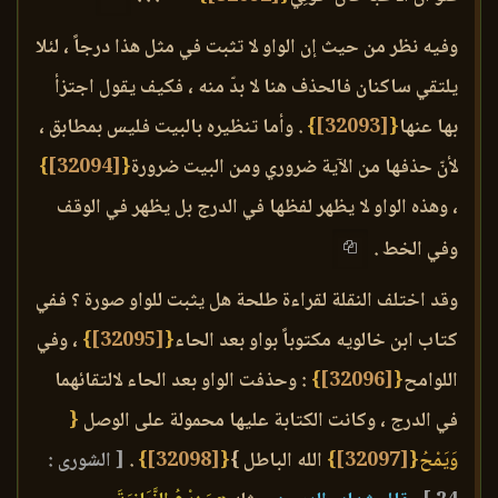
وفيه نظر من حيث إن الواو لا تثبت في مثل هذا درجاً ، لئلا
يلتقي ساكنان فالحذف هنا لا بدّ منه ، فكيف يقول اجتزأ
بها عنها
{
[32093]
}
. وأما تنظيره بالبيت فليس بمطابق ،
لأنّ حذفها من الآية ضروري ومن البيت ضرورة
{
[32094]
}
، وهذه الواو لا يظهر لفظها في الدرج بل يظهر في الوقف
وفي الخط .
وقد اختلف النقلة لقراءة طلحة هل يثبت للواو صورة ؟ ففي
كتاب ابن خالويه مكتوباً بواو بعد الحاء
{
[32095]
}
، وفي
اللوامح
{
[32096]
}
: وحذفت الواو بعد الحاء لالتقائهما
في الدرج ، وكانت الكتابة عليها محمولة على الوصل
{
وَيَمْحُ{
[32097]
}
الله الباطل }
{
[32098]
}
.
[ الشورى :