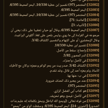
[32082]
:المختصر (97) تفسير ابن عطية 10/330، البحر المحيط 6/395.
[32083]
:البحر المحيط 6/395.
[32084]
:المختصر (97) تفسير ابن عطية 10/330، البحر المحيط 6/395.
[32085]
:[المائدة: 71].
[32086]
:[الأنبياء: 3].
[32087]
:البحر المحيط 6/395، وقال أبو حيان تعقيبا على ذلك: يعني أن
مرجوعه في القراءة إلى ما روي، وليس بلحن على لغة: أكلوني البراغيث.
وقال الزمخشري: أو على الإبهام والتفسير. الكشاف 3/42.
[32088]
:تفسير ابن عطية 10/330.
[32089]
:بإجماع: سقط من الأصل.
[32090]
:الدر المصون 5/82.
[32091]
:في الأصل: واجتزاء.
[32092]
:الكشاف 3/42. صدر بيت من بحر الوافر وعجزه: وكان مع الأطباء
الأساة. ولم يعزه أحد إلى قائل. وقد تقدم.
[32093]
:في ب: عنها بها.
[32094]
:عند من يعتبر ذلك الحذف ضرورة.
[32095]
:المختصر (97).
[32096]
:هو كتاب أبي الفضل الرازي.
[32097]
:في الأصل: فيمح. وهو تحريف.
[32098]
:من قوله تعالى: {ويمح الله الباطل ويحق بكلماته إنه عليم بذات
الصدور} [الشورى: 24]. البحر المحيط 6/395. وسقطت الواو من "يمحو"