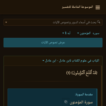
الموسوعة الشاملة للتفسير
🔍 بحث في أسماء السور ونصوص الآيات
المؤمنون
1
سورة
آية
عرض نصوص الآيات
اللباب في علوم الكتاب لابن عادل - ابن عادل
{قَدۡ أَفۡلَحَ ٱلۡمُؤۡمِنُونَ} (1)
مقدمة السورة:
سورة المؤمنون