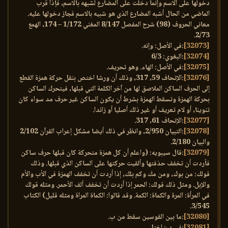
دخولها على الاسم وإنما دخلت على المضارع لشبهه بالاسم، فإذا قرب
الماضي من الحال أشبه المضارع الذي هو شبيه بالاسم فجاز دخولها عليه.
معاني الحروف (98) شرح المفصل 8/147 المغني 1/172 – 174، الهمع
2/73.
[32073]
:في الأصل: وإنه.
[32074]
:البغوي: 6/3
[32075]
:في الأصل: الهاء. وهو تحريف.
[32076]
:الإتحاف 59، 317، وذلك أن ورشا اختص بنقل حركة همزة القطع
إلى الحرف الساكن الملاصق لها من آخر الكلمة التي قبلها، فيتحرك الساكن
بحركة الهمزة وتسقط الهمزة بشرط أن يكون الساكن غير حرف مد سواء كان
تنوينا، أو لام تعريف أو غير ذلك أصليا أو زائدا.
[32077]
:الإتحاف 61، 317.
[32078]
:التبيان 2/950، وانظر في ذلك أيضا مشكل إعراب القرآن 2/102
والبيان 2/180.
[32079]
:قال سيبويه: (واعلم أن كل همزة متحركة كان قبلها حرف ساكن
فأردت أن تخفف حذفتها وألقيت حركتها على الساكن الذي قبلها. وذلك
قولك: من بوك، ومن مك وكم بلك، إذا أردت أن تخفف الهمزة في الأب والأم
والإبل. ومثل ذلك قولك: الحمر إذا أردت أن تخفف ألف الأحمر. ومثله قولك
في المرأة: المرة والكماة: الكمة. وقد قالوا: الكماة المراة ومثله قليل) الكتاب
3/545.
[32080]
:ما بين القوسين سقط من ب.
[32081]
:في ب: اختل.