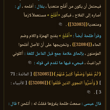
فيحتمل أن يكون من أَفْلَح متعدياً ،
يقال :
أفلحه ،
أي :
أصاره إلى الفلاح ، فيكون
«أَفْلَحَ »
مستعملاً لازماً
ومتعديا
{
[32083]
}
.
وقرأ طلحة أيضاً :
«أَفْلَحُ »
بفتح الهمزة واللام وضم
الحاء
{
[32084]
}
، وتخريجها على أنّ الأصل أفلحوا
المؤمنون ،
بإلحاق علامة جمع قبل الفاعل كلغة :
أكلوني
البراغيثُ ،
فيجيء فيها ما تقدم في قوله :
{ ّثُمَّ عَمُواْ وَصَمُّواْ كَثِيرٌ مِّنْهُمْ }
{
[32085]
}
[ المائدة : 71
]
{ وَأَسَرُّواْ النجوى الذين ظَلَمُواْ }
{
[32086]
}
[ الأنبياء :
.
3 ]
قال عيسى :
سمعتُ طلحة يقرؤها فقلتُ له : أتلحن ؟
قال :