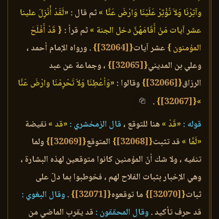
وآثِرْنَا وَلاَ تُؤْثِرْ عَلَيْنَا وَارْضَ عَنَّا »
ثم قال :
«لَقَدْ أُنْزِلَ علينا
عشر آيات مَنْ أَقَامَهُنَّ دخل الجنة »
ثم قرأ :
{ قَدْ أَفْلَحَ
المؤمنون }
عشر آيات
{
[32064]
}
. ورواه الإمام أحمد ،
وعلي بن المديني
{
[32065]
}
، وجماعة عن عبد
الرزاق
{
[32066]
}
وقالوا :
«وَأعْطِنَا وَلاَ تَحْرِمْنَا وارْضَ عَنَّا
.
}
[32067]
{
»
قوله :
«قَدْ »
هنا للتوقع ،
قال الزمخشري :
«قد »
نقيضة
«لَمَّا »
قد تثبت
{
[32068]
}
المتوقع
{
[32069]
}
ولما
تنفيه ، ولا شك أنّ المؤمنين كانوا متوقعين لهذه البشارة ،
وهي الإخبار بثبات الفلاح لهم ، فخوطبوا بما دلّ على
ثبات
{
[32070]
}
ما توقعوه
{
[32071]
}
.
وقال البغوي :
قد حرف تأكيد .
وقال المحققون :
قد يقرب الماضي من