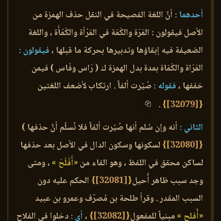
أحدهما :
أنَّ اللغة الفصيحة في النقل حذف الهمزة من
الأصل فيقولون : المَرَة والكَمَة في المَرْأة والكَمْأَة ، واللغة
الضعيفة فيه إبقاؤها وتدبيرها بحركة ما قبلها ،
فيقولون :
المَرَاة والكَمَاة بمدة بدل الهمزة ك ( رَاس وفَاس ) فيمن
خففها ،
فقوله :
صُيّرت ألفاً . ارتكاب لأضعف اللغتين
.
}
[32079]
{
الثاني :
أنه وإن سُلم أنها صُيّرت ألفاً فلا نُسلّم أنَّ حذفها )
{
[32080]
}
لسكونها وسكون الدال في الأصل بعد حذفها
لساكن محقق في اللفظ ، وهو الفاء من
«أَفْلَحَ »
، ومتى
وجد سبب ظاهر أُحيل
{
[32081]
}
الحكم عليه دون
السبب المقدر . وقرأ طلحة بن مُصرّف وعمرو بن عبيد
«أُفلح »
مبنياً للمفعول
{
[32082]
}
،
أي :
دخلوا في الفلاح