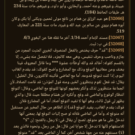
عيينة، وغيرهم، وعنه أحمد، والبخاري، وأبو داود، وغيرهم، مات سنة 234
هـ. طبقات الحافظ (184).
[32066]
:هو عبد الرزاق بن همام بن نافع مولى لحمير، ويكنى أبا بكر، وكان
أبوه همام يروي عن سالم بن عبد الله وغيره، مات سنة 221 هـ. المعارف
519.
[32067]
:مسند الإمام أحمد 1/34. آخر ما نقله هنا عن البغوي 6/3.
[32068]
:في ب: ثبت.
[32069]
:"قد" حرف يختص بالفعل المتصرف الخبري المثبت المجرد من
جازم وناصب وحرف تنفيس، وهي معه كالجزء، فلا تفصل منه بشيء، إلا
بالقسم كقوله: أخالد قد والله أوطأت عشوة *** وما قائل المعروف فينا
يعنف ومن معانيها التوقع وذلك مع المضارع واضح كقولك: قد يقدم الغائب
اليوم، إذا كنت تتوقع قدومه. أما مع الماضي فأثبته الأكثرون، قال الخليل:
يقال: قد فعل. لقوم ينتظرون الخبر، ومنه قول المؤذن: قد قامت الصلاة، لأن
الجماعة منتظرون لذلك وأنكر بعضهم كونها للتوقع مع الماضي، وقال: التوقع
انتظار الوقوع والماضي قد وقع. وأنكره ابن هشام مطلقا حيث قال: والذي
يظهر لي قول ثالث، وهو أنها لا تفيد التوقع أصلا، أما في المضارع فلأن
قولك: يقدم الغائب، يفيد التوقع (قد) إذ الظاهر من حال المخبر عن مستقبل
أنه متوقع له. وأما في الماضي فلأنه لو صح إثبات التوقع لها، بمعنى أنها
تدخل على ما هو متوقع، لصح أن يقال في: لا رجل، بالفتح: إن "لا"
للاستفهام لأنها لا تدخل إلا جوابا لمن قال: هل من رجل، ونحوه فالذي بعد
(لا) مستفهم عنه من جهة شخص آخر، كما أن الماضي بعد "قد" متوقع