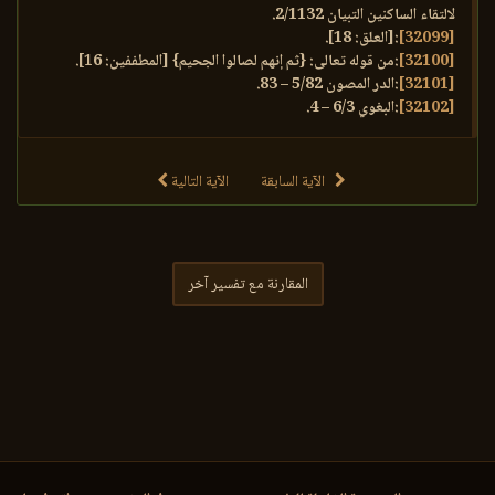
لالتقاء الساكنين التبيان 2/1132.
[32099]
:[العلق: 18].
[32100]
:من قوله تعالى: {ثم إنهم لصالوا الجحيم} [المطففين: 16].
[32101]
:الدر المصون 5/82 – 83.
[32102]
:البغوي 6/3 – 4.
الآية السابقة
الآية التالية
المقارنة مع تفسير آخر