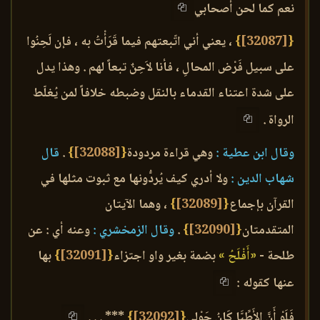
نعم كما لحن أصحابي
{
[32087]
}
، يعني أني اتّبعتهم فيما قَرَأْتُ به ، فإن لَحِنُوا
على سبيل فَرْض المحالِ ، فأنا لاَحِنٌ تبعاً لهم . وهذا يدل
على شدة اعتناء القدماء بالنقل وضبطه خلافاً لمن يُغلّط
الرواة .
وقال ابن عطية :
وهي قراءة مردودة
{
[32088]
}
.
قال
شهاب الدين :
ولا أدري كيف يُردُّونها مع ثبوت مثلها في
القرآن بإجماع
{
[32089]
}
، وهما الآيتان
المتقدمتان
{
[32090]
}
.
وقال الزمخشري :
وعنه أي : عن
طلحة -
«أَفْلَحُ »
بضمة بغير واو اجتزاء
{
[32091]
}
بها
عنها كقوله :
فَلَوْ أَنَّ الأَطِّبَّا كَانُ حَوْلِي
{
[32092]
}
*** . . .