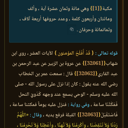
مكية
{
[1]
}
وهي مائة وثمان عشرة آية ، وألف
ومائتان وأربعون كلمة ، وعدد حروفها أربعة آلاف ،
وثمانمائة وحرفان .
قوله تعالى :
{ قَدْ أَفْلَحَ المؤمنون }
الآيات العشر ، روى ابن
شهاب
{
[32061]
}
عن عروة بن الزبير عن عبد الرحمن بن
عبد القاري
{
[32062]
}
قال : سمعت عمر بن الخطاب
رضي الله عنه يقول : كان إذا نزل على رسول الله - صلى
الله عليه وسلم - الوحي يسمع عند وجهه كَدَويّ النحل
فَمَكَثْنَا ساعة ،
وفي رواية :
فنزل عليه يوماً فمكثنا ساعة ،
فَاسْتَقْبَلَ
{
[32063]
}
القبلة فرفع يديه ،
وقال :
«اللَّهُمَّ
زِدْنَا وَلاَ تَنْقِصْنَا ، وأكْرِمْنَا وَلاَ تُهِنَّا ، وأعْطِنَا وَلاَ تَحْرِمْنَا ،