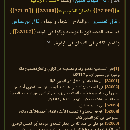
24 ]
.
قال شهاب الدين :
ومثله
«سَندْعُ الزَّبَانِيَةَ
»
{
[32099]
}
«لَصَالُ الجَحِيم »
{
[32100]
}
{
[32101]
}
.
قال المفسرون :
والفلاح : النجاة والبقاء .
قال ابن عباس :
قد سعد المصدقون بالتوحيد وبقوا في الجنة
{
[32102]
}
.
وتقدم الكلام في الإيمان في البقرة .
[1]
:في النسختين تقدم. وندم تصحيح من الرازي. وانظر تصحيح ذلك
وغيره في تفسير الإمام 28/117.
[32061]
:من هنا نقله ابن عادل عن البغوي 6/3.
[32062]
:في النسختين: القادري. هو عبد الرحمن بن عبد القاري، أخذ عن
عمر، وأبي طلحة، وأخذ عنه السائب بن يزيد من أقرانه، وعروة، مات بالمدينة
سنة 80 هـ. خلاصة تذهيب تهذيب الكمال 2/143.
[32063]
:في ب: واستقبل.
[32064]
:أخرجه الترمذي (التفسير) 5/8، والإمام أحمد 1/34، وذكره
السيوطي في الدر المنثور 5/2.
[32065]
:هو علي بن عبد الله بن جعفر السعدي مولاهم أبو الحسن البصري،
أحد الأئمة الأعلام، وحفاظ الإسلام، روى عن أبيه، وحماد بن زيد، وابن