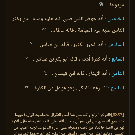
مرفوعاً .
الخامس :
أنه حوض النبي صلى الله عليه وسلم الذي يكثر
الناس عليه يوم القيامة ، قاله عطاء .
السادس :
أنه الخير الكثير ، قاله ابن عباس .
السابع :
أنه كثرة أمته ، قاله أبو بكر بن عياش .
الثامن :
أنه الإيثار ، قاله ابن كيسان .
التاسع :
أنه رفعة الذكر ، وهو فوعل من الكثرة .
[3357]
:القولان الرابع والخامس هما أصح الأقوال للأحاديث الواردة فيهما
فقد روى الترمذي عن ابن عمر أن رسول الله صلى الله عليه وسلم قال: الكوثر
نهر في الجنة حافتاه من ذهب ومجراه على الدر والياقوت، تربته أطيب من
المسك: وماؤه أحلى من العسل وأبيض من الثلج. كما أخرج هذا الحديث ابن