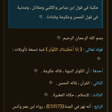
مكية في قول ابن عباس والكلبي ومقاتل ، ومدنية
في قول الحسن وعكرمة وقتادة .
بسم الله الرحمان الرحيم
قوله تعالى :
{ إنّا أَعْطَيْناك الكَوْثَر }
فيه تسعة تأويلات :
أحدها :
أن الكوثر النبوة ، قاله عكرمة .
الثاني :
القرآن ، قاله الحسن .
الثالث :
الإسلام ، حكاه المغيرة .
الرابع :
أنه نهر في الجنة
{
[3357]
}
، رواه ابن عمر وأنس