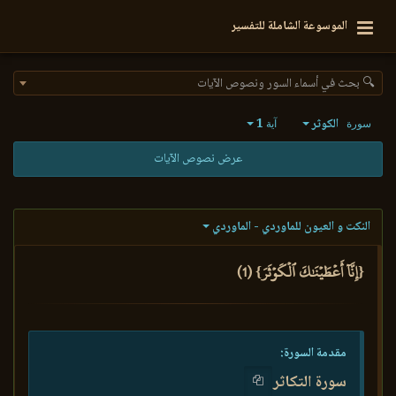
الموسوعة الشاملة للتفسير
🔍 بحث في أسماء السور ونصوص الآيات
الكوثر
1
سورة
آية
عرض نصوص الآيات
النكت و العيون للماوردي - الماوردي
{إِنَّآ أَعۡطَيۡنَٰكَ ٱلۡكَوۡثَرَ} (1)
مقدمة السورة:
سورة التكاثر