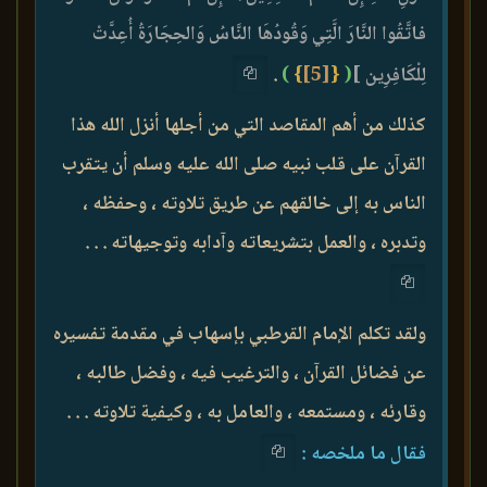
فاتَّقُوا النَّارَ الَّتِي وَقُودُهَا النَّاسُ وَالحِجَارَةُ أُعِدَّتْ
لِلْكَافِرِين ]
(
{
[5]
}
)
.
كذلك من أهم المقاصد التي من أجلها أنزل الله هذا
القرآن على قلب نبيه صلى الله عليه وسلم أن يتقرب
الناس به إلى خالقهم عن طريق تلاوته ، وحفظه ،
وتدبره ، والعمل بتشريعاته وآدابه وتوجيهاته . . .
ولقد تكلم الإمام القرطبي بإسهاب في مقدمة تفسيره
عن فضائل القرآن ، والترغيب فيه ، وفضل طالبه ،
وقارئه ، ومستمعه ، والعامل به ، وكيفية تلاوته . . .
فقال ما ملخصه :