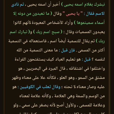
نبشرك بغلام اسمه يحيى )
أخبر أن اسمه يحيى ،
ثم نادى
الاسم فقال :
" يا يحيى "
وقال
( ما تعبدون من دونه إلا
أسماء سميتموها )
وأراد الأشخاص المعبودة لأنهم كانوا
يعبدون المسميات وقال :
( سبح اسم ربك )
و
( تبارك اسم
ربك )
ثم يقال للتسمية أيضاً اسم ، فاستعماله في التسمية
أكثر من المسمى .
فإن قيل :
ما معنى التسمية من الله
لنفسه ؟
قيل :
هو تعليم العباد كيف يستفتحون القراءة
واختلفوا في اشتقاقه ، قال المبرد في البصريين ، هو
مشتق من السمو ، وهو العلو ، فكأنه علا على معناه وظهر
عليه وصار معناه لا تحته ؛
وقال ثعلب في الكوفيين :
هو
من الوسم والسمة وهي العلامة ، وكأنه علامة لمعناه
وعلامة للمسمى ، والأول أصح لأنه يصغر على سمي ، ولو