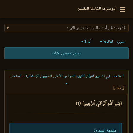
الموسوعة الشاملة للتفسير
🔍 بحث في أسماء السور ونصوص الآيات
الفاتحة
1
سورة
آية
عرض نصوص الآيات
المنتخب في تفسير القرآن الكريم للمجلس الأعلى للشؤون الإسلامية - المنتخب
[إخفاء]
{بِسۡمِ ٱللَّهِ ٱلرَّحۡمَٰنِ ٱلرَّحِيمِ} (1)
مقدمة السورة: