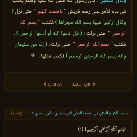
وقال الشعبي :
كان رسول الله صلى الله عليه وسلم يكتب
في بدء الأمر على رسم قريش
" باسمك اللهم "
حتى نزل
(
وقال اركبوا فيها بسم الله مجراها )
فكتب
" بسم الله
الرحمن "
حتى نزلت :
( قل ادعوا الله أو أدعوا الرحمن )
.
فكتب
" بسم الله الرحمن "
حتى نزلت .
( إنه من سليمان
وإنه بسم الله الرحمن الرحيم )
فكتب مثلها .
الآية السابقة
الآية التالية
تيسير الكريم المنان في تفسير القرآن لابن سعدي - ابن سعدي
[إخفاء]
{بِسۡمِ ٱللَّهِ ٱلرَّحۡمَٰنِ ٱلرَّحِيمِ} (1)