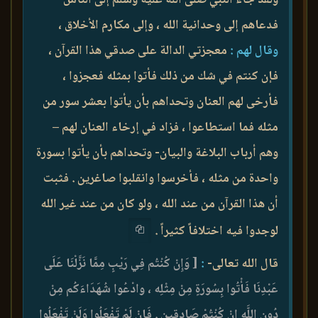
ولقد جاء النبي صلى الله عليه وسلم إلى الناس
فدعاهم إلى وحدانية الله ، وإلى مكارم الأخلاق ،
وقال لهم :
معجزتي الدالة على صدقي هذا القرآن ،
فإن كنتم في شك من ذلك فأتوا بمثله فعجزوا ،
فأرخى لهم العنان وتحداهم بأن يأتوا بعشر سور من
مثله فما استطاعوا ، فزاد في إرخاء العنان لهم –
وهم أرباب البلاغة والبيان- وتحداهم بأن يأتوا بسورة
واحدة من مثله ، فأخرسوا وانقلبوا صاغرين . فثبت
أن هذا القرآن من عند الله ، ولو كان من عند غير الله
لوجدوا فيه اختلافاً كثيراً .
قال الله تعالى-
:
[ وَإِنْ كُنْتُم فِي رَيْبٍ مِمَّا نَزَّلْنَا عَلَى
عَبْدِنَا فَأْتُوا بِسُورَةٍ مِنْ مِثْلِه ، وادْعُوا شُهَدَاءَكُم مِنْ
دُونِ اللَّهِ إِنْ كُنْتُمْ صَادِقِين . فَإِنْ لَمْ تَفْعَلُوا وَلَنْ تَفْعَلُوا