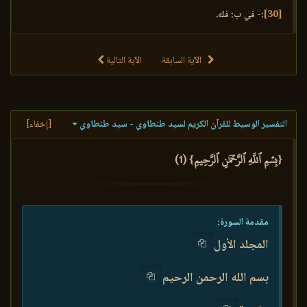
[30]
:- في ب: فله.
الآية السابقة
الآية التالية
التفسير الوسيط للقرآن الكريم لسيد طنطاوي - سيد طنطاوي
[إخفاء]
{بِسۡمِ ٱللَّهِ ٱلرَّحۡمَٰنِ ٱلرَّحِيمِ} (1)
مقدمة السورة:
المجلد الأول
بسم الله الرحمن الرحيم