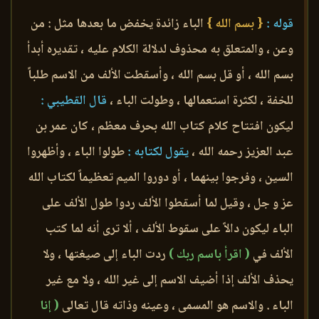
قوله :
{ بسم الله }
الباء زائدة يخفض ما بعدها مثل : من
وعن ، والمتعلق به محذوف لدلالة الكلام عليه ، تقديره أبدأ
بسم الله ، أو قل بسم الله ، وأسقطت الألف من الاسم طلباً
للخفة ، لكثرة استعمالها ، وطولت الباء ،
قال القطيبي :
ليكون افتتاح كلام كتاب الله بحرف معظم ، كان عمر بن
عبد العزيز رحمه الله ،
يقول لكتابه :
طولوا الباء ، وأظهروا
السين ، وفرجوا بينهما ، أو دوروا الميم تعظيماً لكتاب الله
عز و جل ، وقيل لما أسقطوا الألف ردوا طول الألف على
الباء ليكون دالاً على سقوط الألف ، ألا ترى أنه لما كتب
الألف في
( اقرأ باسم ربك )
ردت الباء إلى صيغتها ، ولا
يحذف الألف إذا أضيف الاسم إلى غير الله ، ولا مع غير
الباء . والاسم هو المسمى ، وعينه وذاته قال تعالى
( إنا