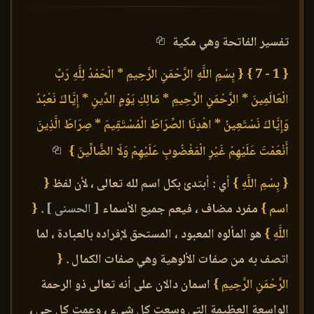
تفسير الفاتحة وهي مكية
{ 1 - 7 }
{ بِسْمِ اللَّهِ الرَّحْمَنِ الرَّحِيمِ * الْحَمْدُ لِلَّهِ رَبِّ
الْعَالَمِينَ * الرَّحْمَنِ الرَّحِيمِ * مَالِكِ يَوْمِ الدِّينِ * إِيَّاكَ نَعْبُدُ
وَإِيَّاكَ نَسْتَعِينُ * اهْدِنَا الصِّرَاطَ الْمُسْتَقِيمَ * صِرَاطَ الَّذِينَ
أَنْعَمْتَ عَلَيْهِمْ غَيْرِ الْمَغْضُوبِ عَلَيْهِمْ وَلَا الضَّالِّينَ }
{ بِسْمِ اللَّهِ }
أي : أبتدئ بكل اسم لله تعالى ، لأن لفظ
{
اسم }
مفرد مضاف ، فيعم جميع الأسماء
[ الحسنى ]
.
{
اللَّهِ }
هو المألوه المعبود ، المستحق لإفراده بالعبادة ، لما
اتصف به من صفات الألوهية وهي صفات الكمال .
{
الرَّحْمَنِ الرَّحِيمِ }
اسمان دالان على أنه تعالى ذو الرحمة
الواسعة العظيمة التي وسعت كل شيء ، وعمت كل حي ،