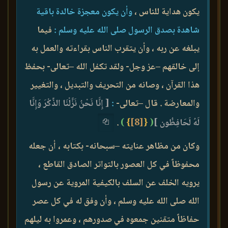
يكون هداية للناس ،
وأن يكون معجزة خالدة باقية
شاهدة بصدق الرسول صلى الله عليه وسلم :
فيما
يبلغه عن ربه ، وأن يتقرب الناس بقراءته والعمل به
إلى خالقهم –عز وجل- ولقد تكفل الله –تعالى- بحفظ
هذا القرآن ، وصانه من التحريف والتبديل ، والتغيير
والمعارضة . قال –تعالى-
:
[ إِنَّا نَحْنُ نَزَّلْنَا الذِّكْرَ وَإِنَّا
لَهُ لَحَافِظُون ]
(
{
[8]
}
)
.
وكان من مظاهر عنايته –سبحانه- بكتابه ، أن جعله
محفوظاً في كل العصور بالتواتر الصادق القاطع ،
يرويه الخلف عن السلف بالكيفية المروية عن رسول
الله صلى الله عليه وسلم ، وأن وفق له في كل عصر
حفاظاً متقنين جمعوه في صدورهم ، وعمروا به ليلهم