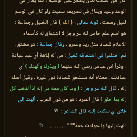
كان من السمت لكان يصغر على الوسيم ، كما يقال في
الوعد وعيد ويقال في تصريفه سميت ولو كان في الوسم
لقيل وسمت .
قوله تعالى :
{ الله }
قال الخليل وجماعة :
هو اسم علم خاص لله عز وجل لا اشتقاق له كأسماء
الأعلام للعباد مثل زيد وعمرو ،
وقال جماعة :
هو مشتق .
ثم اختلفوا في اشتقاقه فقيل :
من أله إلاهة أي عبد عبادة
، وقرأ ابن عباس رضي الله عنهما
( ويذرك وآلهتك )
أي
عبادتك ، معناه أنه مستحق للعبادة دون غيره ، وقيل أصله
إله ،
قال الله عز وجل :
( وما كان معه من إله إذاً لذهب كل
إله بما خلق )
قال المبرد : هو من قول العرب ،
ألهت إلى
فلان أي سكنت إليه قال الشاعر :
ألهت إليها والحوادث جمة*** . . . . . . . .