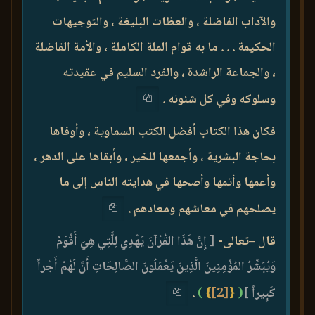
والآداب الفاضلة ، والعظات البليغة ، والتوجيهات
الحكيمة . . . ما به قوام الملة الكاملة ، والأمة الفاضلة
، والجماعة الراشدة ، والفرد السليم في عقيدته
وسلوكه وفي كل شئونه .
فكان هذا الكتاب أفضل الكتب السماوية ، وأوفاها
بحاجة البشرية ، وأجمعها للخير ، وأبقاها على الدهر ،
وأعمها وأتمها وأصحها في هدايته الناس إلى ما
يصلحهم في معاشهم ومعادهم .
قال –تعالى-
[ إِنَّ هَذَا القُرْآنَ يَهْدِي لِلَّتِي هِيَ أَقْوَمُ
وَيُبَشِّرُ المُؤْمِنِينَ الَّذِينَ يَعْمَلُونَ الصَّالِحَاتِ أَنَّ لَهُمْ أَجْراً
كَبِيراً ]
(
{
[2]
}
)
.