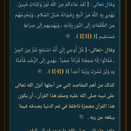
وقال تعالى :
[ لَقَدْ جَاءَكُمْ مِنَ اللَّهِ نُورٌ وَكِتَابٌ مُبِينٌ .
يَهْدِي بِهِ اللَّهُ مَنْ اتَّبع رِضْوَانَهُ سُبُلَ السَّلاَمِ ، وَيُخْرِجُهُم
مِنَ الظُّلُمَاتِ إِلَى النُّورِ بِإِذْنِهِ ، وَيَهْدِيهم إِلَى صِرَاطٍ
مُسْتَقِيم ]
(
{
[3]
}
)
.
وقال –تعالى-
[ قُلْ أُوحِيَ إِلَيَّ أَنَّهُ اسْتَمَعَ نَفَرٌ مِنَ الجِنِّ
، فَقَالُوا إِنَّا سَمِعْنَا قُرْآناً عَجَباً . يَهْدِي إِلَى الرُّشْدِ فَأَمَنَّا
بِهِ وَلَنْ نُشْرِكَ بِرَبِّنَا أَحَداً ]
(
{
[4]
}
)
.
كذلك من أهم المقاصد التي من أجلها أنزل الله تعالى
على نبيه صلى الله عليه وسلم هذا القرآن ، أن يكون
هذا القرآن معجزة ناطقة في فم الدنيا بصدقه فيما
يبلغه عن ربه .