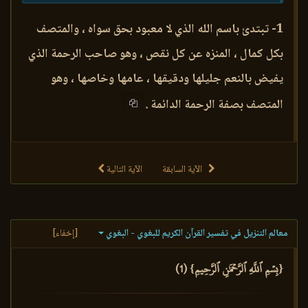
1- تبتدئ باسم الله الذي لا معبود بحق سواه ، والمتصف
بكل كمال ، المنزه عن كل نقص ، وهو صاحب الرحمة الذي
يفيض بالنعم جليلها ودقيقها ، عامها وخاصها ، وهو
المتصف بصفة الرحمة الدائمة .
الآية السابقة
الآية التالية
معالم التنزيل في تفسير القرآن الكريم للبغوي - البغوي
[إخفاء]
{بِسۡمِ ٱللَّهِ ٱلرَّحۡمَٰنِ ٱلرَّحِيمِ} (1)