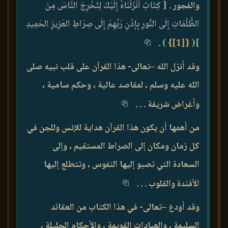
والفجور .
[ كِتَابٌ أَنْزَلْنَاهُ إِلَيْكَ لِتُخْرِجَ النَّاسَ مِنَ
الظُّلُمَاتِ إِلَى النُّورِ بِإِذْنِ رَبِّهِمْ إِلَى صِرَاطِ العَزِيزِ الحَمِيدِ
.
)
}
[1]
{
(
]
وقد أنزل الله –تعالى- هذا القرآن على قلب نبيه صلى
الله عليه وسلم ، لمقاصد عالية ، وحكم سامية ،
وأغراض شريفة . . .
من أهمها أن يكون هذا القرآن هداية للإنس وللجن في
كل زمان ومكان إلى الصراط المستقيم ، وإلى
السعادة التي تصبو إليها النفوس ، وتتطلع إليها
الأفئدة والقلوب . . .
وقد أودع –تعالى- في هذا الكتاب من العقائد
السليمة ، والعبادات القويمة ، والأحكام الجليلة ،