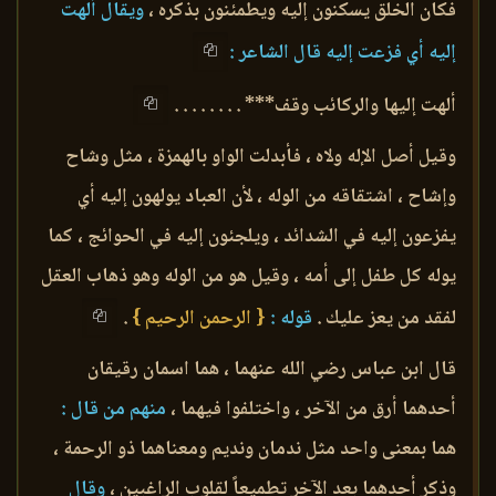
فكان الخلق يسكنون إليه ويطمئنون بذكره ،
ويقال ألهت
إليه أي فزعت إليه قال الشاعر :
ألهت إليها والركائب وقف*** . . . . . . . .
وقيل أصل الإله ولاه ، فأبدلت الواو بالهمزة ، مثل وشاح
وإشاح ، اشتقاقه من الوله ، لأن العباد يولهون إليه أي
يفزعون إليه في الشدائد ، ويلجئون إليه في الحوائج ، كما
يوله كل طفل إلى أمه ، وقيل هو من الوله وهو ذهاب العقل
لفقد من يعز عليك .
قوله :
{ الرحمن الرحيم }
.
قال ابن عباس رضي الله عنهما ، هما اسمان رقيقان
أحدهما أرق من الآخر ، واختلفوا فيهما ،
منهم من قال :
هما بمعنى واحد مثل ندمان ونديم ومعناهما ذو الرحمة ،
وذكر أحدهما بعد الآخر تطميعاً لقلوب الراغبين ،
وقال