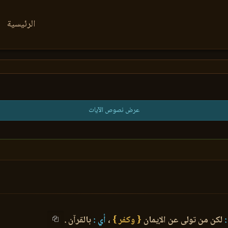
الرئيسية
عرض نصوص الآيات
لكن من تولى عن الإيمان
{ وكفر }
،
أي :
بالقرآن .