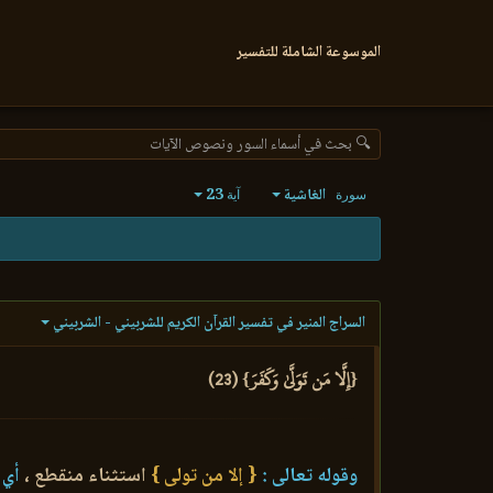
الموسوعة الشاملة للتفسير
🔍 بحث في أسماء السور ونصوص الآيات
الغاشية
23
سورة
آية
السراج المنير في تفسير القرآن الكريم للشربيني - الشربيني
{إِلَّا مَن تَوَلَّىٰ وَكَفَرَ} (23)
وقوله تعالى :
{ إلا من تولى }
استثناء منقطع ،
أي :