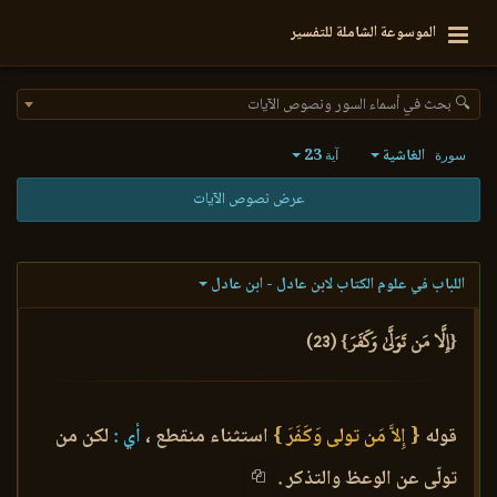
الموسوعة الشاملة للتفسير
🔍 بحث في أسماء السور ونصوص الآيات
الغاشية
23
سورة
آية
عرض نصوص الآيات
اللباب في علوم الكتاب لابن عادل - ابن عادل
{إِلَّا مَن تَوَلَّىٰ وَكَفَرَ} (23)
قوله
{ إِلاَّ مَن تولى وَكَفَرَ }
استثناء منقطع ،
أي :
لكن من
تولّى عن الوعظ والتذكر .