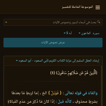
الموسوعة الشاملة للتفسير
🔍 بحث في أسماء السور ونصوص الآيات
الماعون
5
سورة
آية
عرض نصوص الآيات
إرشاد العقل السليم إلى مزايا الكتاب الكريم لأبي السعود - أبو السعود
{ٱلَّذِينَ هُمۡ عَن صَلَاتِهِمۡ سَاهُونَ} (5)
والفاءُ في قولِه تعالَى :
{ فَوَيْلٌ }
الخ ، إما لربطِ مَا بعدَهَا
بشرطٍ محذوفٍ ،
كأنَّه قيلَ :
إذَا كانَ مَا ذُكِرَ من عدَمِ المُبالاةِ