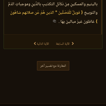
باليتيمِ والمسكينِ مِنْ دَلاَئلِ التكذيبِ بالدِّينِ وموجباتِ الذمِّ
والتوبيخِ
{ فويلٌ للْمُصَلّينَ * الذين هُمْ عَن صلاتهم سَاهُونَ
}
غافلونَ غيرُ مبالينَ بهَا .
الآية السابقة
الآية التالية
المقارنة مع تفسير آخر