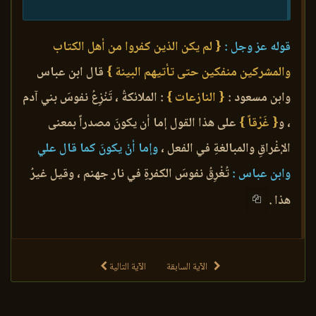
قوله عز وجل :
{ لم يكن الذين كفروا من أهل الكتاب
والمشركين منفكين حتى تأتيهم البينة }
قال ابن عباس
وابن مسعود :
{ النازعات }
: الملائكةُ ، تَنْزِعُ نفوسَ بني آدم
، و
{ غَرْقاً }
على هذا القول إما أن يكونَ مصدراً بمعنى
الإغْراقِ والمبالغةِ في الفعل ،
وإما أنْ يكونَ كما قال علي
وابن عباس :
تُغْرِقُ نفوسَ الكفرةِ في نار جهنم ، وقيل غيرُ
هذا .
الآية السابقة
الآية التالية