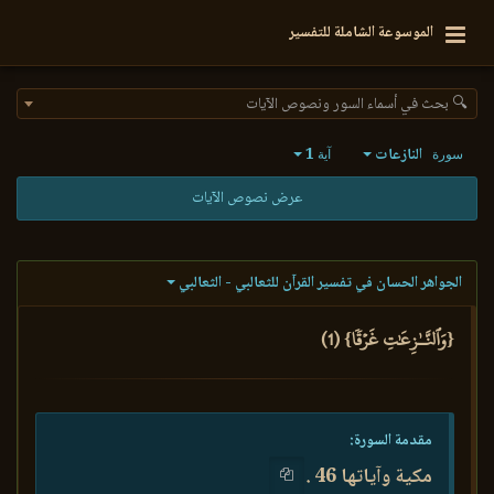
الموسوعة الشاملة للتفسير
🔍 بحث في أسماء السور ونصوص الآيات
النازعات
1
سورة
آية
عرض نصوص الآيات
الجواهر الحسان في تفسير القرآن للثعالبي - الثعالبي
{وَٱلنَّـٰزِعَٰتِ غَرۡقٗا} (1)
مقدمة السورة:
مكية وآياتها 46 .