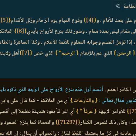
لطامة
 على بعث الأنام ، و
{
[4]
}
وقوع القيام يوم الزحام وزلل الأقدام
{
[5]
}
لى مقام ليس بعده مقام ، وصور ذلك بنزع الأرواح بأيدي
{
[6]
}
الملائك
 إذا تؤمل القسم وجوابه المعلوم للأئمة الأعلام ، وكذا الساهرة والطا
{ الرحمن }
الذي عم بالإنعام
{ الرحيم* }
الذي خص
{
[7]
}
أهل ولايته
 الكافر العدم ،
أقسم أول هذه بنزع الأرواح على الوجه الذي ذكره بأيد
ذبون فقال تعالى :
{ والنازعات }
أي من الملائكة - كما قال علي وابن
}
للأوامر الإليهة
{ غرقاً * }
أي إغراقاً بقوة شديدة تغلغلاً إلى أق
ّ ، وكان ذلك لنفوس الكفار
{
[71297]
}
والعصاة كما ينزع السفود و
 عادته في كل ما يحتمله اللفظ فقال : والصواب أن يقال : إن الله 