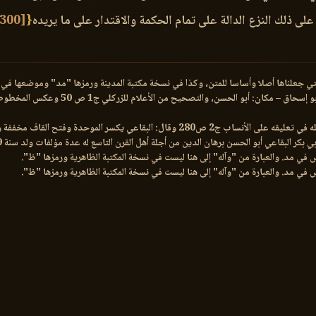
على ذلك النزع الدالة على تمام الحكمة والاقتدار على ما يريده
{
[71300]
 التي جعلناها أصلا وأساسا للمتن، وكذا في نسخة مكتبة المدينة ورمزها "مد" وموضعها في 
لتصحيح من الأعلام للزركلي ج1 ص 50 وعكس المخطوطة أمام ص 56 وهامش الأنساب للسمعاني ج2 ص280.
:- ضبطه الشيخ عبد الرحمن بن يحيى المعلمي اليماني رحمه الله في تعليقه على الأنساب ج2 ص80
اعي أبو الحسن برهان الدين من أجلة أهل القرن التاسع له عدة مؤلفات ولد سنة 809 وتوفي سنة 885 – اهـ.
 في مد. والعبارة من "وآله" إلى هنا ليست في نسخة المكتبة الظاهرية ورمزها "ظ".
 في مد. والعبارة من "وآله" إلى هنا ليست في نسخة المكتبة الظاهرية ورمزها "ظ".