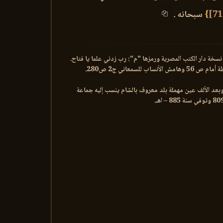
}
سبحانه .
نسخة دار الكتب المصرية ورمزها "م": رب زدني علما يا فتاح.
2 وقال: البقاعي يكسر الموحدة وفتح القاف مخففة وبعد الألف عين مهملة بلد معروف بالشام ينسب إليه جماعة