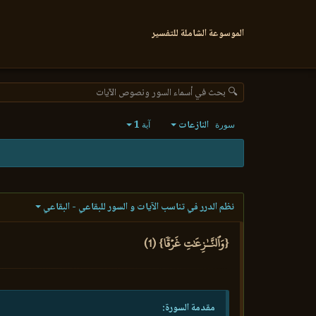
الموسوعة الشاملة للتفسير
🔍 بحث في أسماء السور ونصوص الآيات
النازعات
1
سورة
آية
نظم الدرر في تناسب الآيات و السور للبقاعي - البقاعي
{وَٱلنَّـٰزِعَٰتِ غَرۡقٗا} (1)
مقدمة السورة: