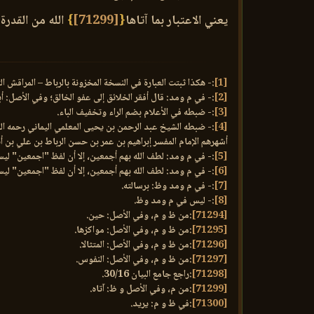
يعني الاعتبار بما آتاها
{
[71299]
}
الله من القدرة 
[1]
:- هكذا ثبتت العبارة في النسخة المخزونة بالرباط – المراقش
[2]
:- في م ومد: قال أفقر الخلائق إلى عفو الخالق؛ وفي الأصل: أبو إسحاق – مكان: أبو الحسن، وا
[3]
:- ضبطه في الأعلام بضم الراء وتخفيف الباء.
[4]
أشهرهم الإمام المفسر إبراهيم بن عمر بن حسن الرباط بن علي بن أبي بكر البق
[5]
:- في م ومد: لطف الله بهم أجمعين، إلا أن لفظ "اجمعين" ليس
[6]
:- في م ومد: لطف الله بهم أجمعين، إلا أن لفظ "اجمعين" ليس
[7]
:- في م ومد وظ: برسالته.
[8]
:- ليس في م ومد وظ.
[71294]
:من ظ و م، وفي الأصل: حين.
[71295]
:من ظ و م، وفي الأصل: مواكزها.
[71296]
:من ظ و م، وفي الأصل: المتثالا.
[71297]
:من ظ و م، وفي الأصل: النفوس.
[71298]
:راجع جامع البيان 30/16.
[71299]
:من م، وفي الأصل و ظ: آتاه.
[71300]
:في ظ و م: يريد.