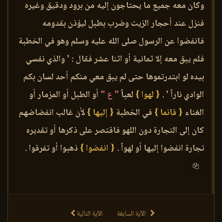
وكان معه جميع ما يحتاجون إليه من برود ودقيق وغيره
فنزل عند أحجار الزيت وضرب بطبل ليؤذن بقدومه
فانفضوا عن الرسول صلى الله عليه وسلم وهو في الخطبة
فلم يبق معه إلا ثمانية أو اثنا عشر فقال : ' والذي نفسي
بيده لو ابتدرتموها حتى لم يبق معي منكم أحد لسان بكم
الوادي ناراً ' .
{ لهوا }
لعباً
" ع "
أو الطبل أو المزمار أو
الغناء
{ قائما }
في الخطبة
{ إليها }
لأن غالب انفضاضهم
كان إلى التجارة دون اللهو فاقتصر على ذكرها أو تقديره
تجارة انفضوا إليها أو لهواً .
{ انفضوا }
ذهبوا أو تفرقوا .
الآية السابقة
الآية التالية