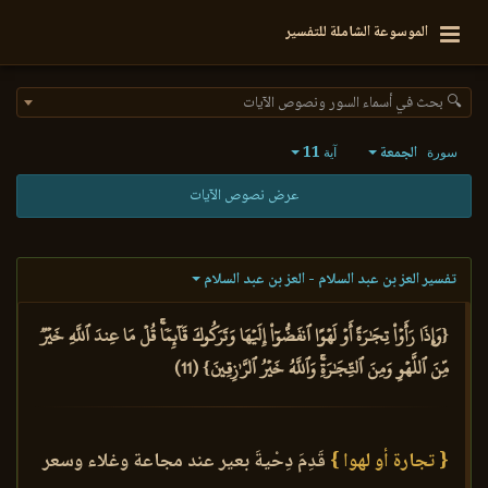
الموسوعة الشاملة للتفسير
🔍 بحث في أسماء السور ونصوص الآيات
الجمعة
11
سورة
آية
عرض نصوص الآيات
تفسير العز بن عبد السلام - العز بن عبد السلام
{وَإِذَا رَأَوۡاْ تِجَٰرَةً أَوۡ لَهۡوًا ٱنفَضُّوٓاْ إِلَيۡهَا وَتَرَكُوكَ قَآئِمٗاۚ قُلۡ مَا عِندَ ٱللَّهِ خَيۡرٞ
مِّنَ ٱللَّهۡوِ وَمِنَ ٱلتِّجَٰرَةِۚ وَٱللَّهُ خَيۡرُ ٱلرَّـٰزِقِينَ} (11)
{ تجارة أو لهوا }
قَدِمَ دِحْيةَ بعير عند مجاعة وغلاء وسعر