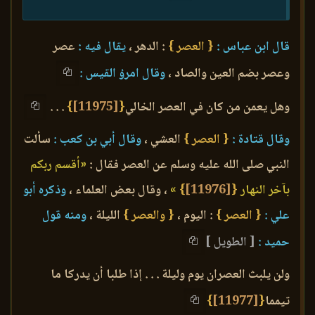
قال ابن عباس :
{ العصر }
: الدهر ،
يقال فيه :
عصر
وعصر بضم العين والصاد ،
وقال امرؤ القيس :
وهل يعمن من كان في العصر الخالي
{
[11975]
}
. . .
وقال قتادة :
{ العصر }
العشي ،
وقال أبي بن كعب :
سألت
النبي صلى الله عليه وسلم عن العصر فقال :
«أقسم ربكم
بآخر النهار
{
[11976]
}
»
، وقال بعض العلماء ،
وذكره أبو
علي :
{ العصر }
: اليوم ،
{ والعصر }
الليلة ،
ومنه قول
حميد :
[ الطويل ]
ولن يلبث العصران يوم وليلة . . . إذا طلبا أن يدركا ما
تيمما
{
[11977]
}