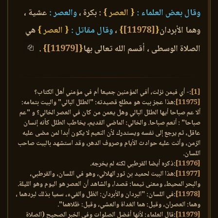
وقال بعض العلماء :
{ العصر }
: بكرة ،
والعصر :
عشية ،
وهما الأبردان
{
[11978]
}
،
وقال مقاتل :
{ العصر }
هي
الصلاة الوسطى ، أقسم الله تعالى بها
{
[11979]
}
.
[1]
:- أي فيمن نزلت، أفي المؤمنين جميعا أم في مؤمني أهل الكتاب؟
[11975]
:هذا عجز بيت هو مطلع قصيدته: "الطلل البالي" والبيت بتمامه:
ألا عم صباحا أيها الطلل البالي وهل يعمن من كان في العصر الخالي؟ و "عم
صباحا" : أنعم صباحا. والخالي: الماضي القديم، يخاطب الطلل كأنه إنسان
عاقل، ثم يرجع إلى نفسه ويستدرك لأن النعيم لا يكون أبدا لمن مضى عليه
الزمن، وأتت عليه حوادث الأيام وصروف الدهر، وقد استشهد بالبيت صاحب
اللسان.
[11976]
:ذكره أيضا القرطبي لكنه لم يخرجه.
[11977]
:هذا البيت لحميد بن ثور الهلالي، وهو في اللسان، والقرطبي،
والبحر المحيط، ومعنى تيمما: قصدا، والشاهد أن العصر هو اليوم وهو الليلة.
[11978]
:في اللسان: "البردان والأبردان: الظل والفيء، سميا بذلك لبردهما ،
وهما: العصران، وقيل: هما الغداة والعشي، وقيل: ظلاهما".
[11979]
:قال العلماء: لأنها أفضل الصلوات وفي الخبر الصحيح (الصلاة