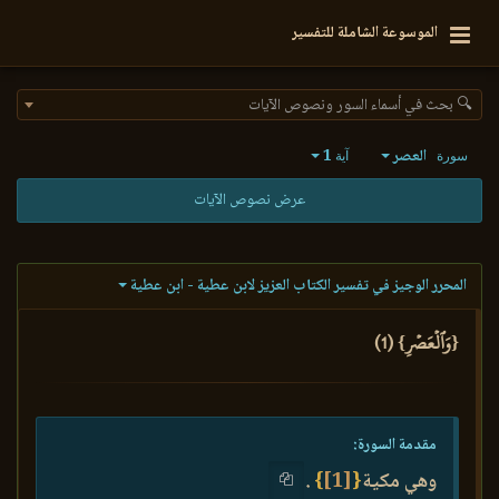
الموسوعة الشاملة للتفسير
🔍 بحث في أسماء السور ونصوص الآيات
العصر
1
سورة
آية
عرض نصوص الآيات
المحرر الوجيز في تفسير الكتاب العزيز لابن عطية - ابن عطية
{وَٱلۡعَصۡرِ} (1)
مقدمة السورة:
وهي مكية
{
[1]
}
.