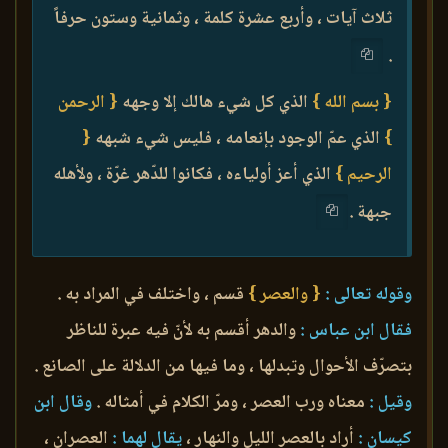
ثلاث آيات ، وأربع عشرة كلمة ، وثمانية وستون حرفاً
.
{ بسم الله }
الذي كل شيء هالك إلا وجهه
{ الرحمن
}
الذي عمّ الوجود بإنعامه ، فليس شيء شبهه
{
الرحيم }
الذي أعز أولياءه ، فكانوا للدّهر غرّة ، ولأهله
جبهة .
وقوله تعالى :
{ والعصر }
قسم ، واختلف في المراد به .
فقال ابن عباس :
والدهر أقسم به لأنّ فيه عبرة للناظر
بتصرّف الأحوال وتبدلها ، وما فيها من الدلالة على الصانع .
وقيل :
معناه ورب العصر ، ومرّ الكلام في أمثاله .
وقال ابن
كيسان :
أراد بالعصر الليل والنهار ،
يقال لهما :
العصران ،