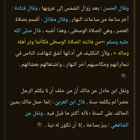
وقال الحسن :
بعد زوال الشمس إلى غروبها ،
وقال قتادة :
آخر ساعة من ساعات النهار .
وقال مقاتل :
أقسم بصلاة
العصر ، وهي الصلاة الوسطى ، وهذا أشبه ،
قال صلى الله
عليه وسلم :
«من فاتته الصلاة الوسطى فكأنما وتر أهله
وماله »
، ولأنّ التكليف في أدائها أشق لتهافت الناس في
تجاراتهم ومكاسبهم آخر النهار ، واشتغالهم بعشائهم .
ونقل ابن عادل عن مالك أنّ من حلف أن لا يكلم الرجل
عصراً لم يكلمه سنة .
قال ابن العربيّ :
إنما حمل مالك يمين
الحالف على السنة ؛ لأنه أكثر ما قيل فيه .
ونقل عن
الشافعي :
يبرّ بساعة ، إلا أن تكون له نية .