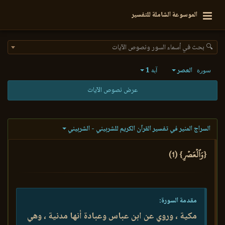
الموسوعة الشاملة للتفسير
🔍 بحث في أسماء السور ونصوص الآيات
العصر
1
سورة
آية
عرض نصوص الآيات
السراج المنير في تفسير القرآن الكريم للشربيني - الشربيني
{وَٱلۡعَصۡرِ} (1)
مقدمة السورة:
مكية ، وروي عن ابن عباس وعبادة أنها مدنية ، وهي