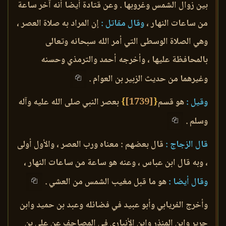
بين زوال الشمس وغروبها . وعن قتادة أيضا أنه آخر ساعة
من ساعات النهار ،
وقال مقاتل :
إن المراد به صلاة العصر ،
وهي الصلاة الوسطى التي أمر الله سبحانه وتعالى
بالمحافظة عليها ، وأخرجه أحمد والترمذي وحسنه
وغيرهما من حديث الزبير بن العوام .
وقيل :
هو قسم
{
[1739]
}
بعصر النبي صلى الله عليه وآله
وسلم .
قال الزجاج :
قال بعضهم : معناه ورب العصر ، والأول أولى
، وبه قال ابن عباس ، وعنه هو ساعة من ساعات النهار ،
وقال أيضا :
هو ما قبل مغيب الشمس من العشي .
وأخرج الفريابي وأبو عبيد في فضائله وعبد بن حميد وابن
جرير وابن المنذر وابن الأنباري في المصاحف عن علي بن