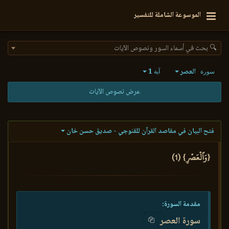
الموسوعة الشاملة للتفسير
🔍 بحث في أسماء السور ونصوص الآيات
العصر
1
سورة
آية
عرض نصوص الآيات
فتح البيان في مقاصد القرآن للقنوجي - صديق حسن خان
{وَٱلۡعَصۡرِ} (1)
مقدمة السورة:
سورة العصر