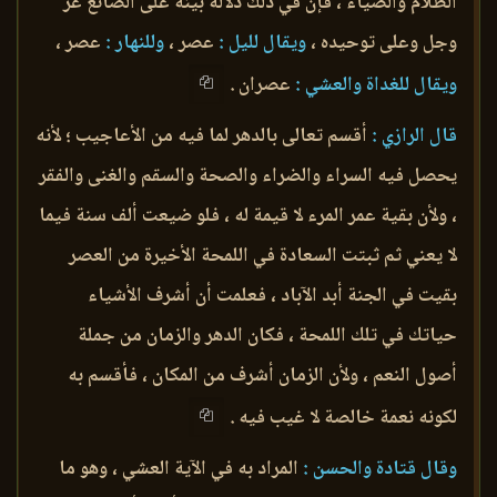
الظلام والضياء ، فإن في ذلك دلالة بينة على الصانع عز
وجل وعلى توحيده ،
ويقال لليل :
عصر ،
وللنهار :
عصر ،
ويقال للغداة والعشي :
عصران .
قال الرازي :
أقسم تعالى بالدهر لما فيه من الأعاجيب ؛ لأنه
يحصل فيه السراء والضراء والصحة والسقم والغنى والفقر
، ولأن بقية عمر المرء لا قيمة له ، فلو ضيعت ألف سنة فيما
لا يعني ثم ثبتت السعادة في اللمحة الأخيرة من العصر
بقيت في الجنة أبد الآباد ، فعلمت أن أشرف الأشياء
حياتك في تلك اللمحة ، فكان الدهر والزمان من جملة
أصول النعم ، ولأن الزمان أشرف من المكان ، فأقسم به
لكونه نعمة خالصة لا غيب فيه .
وقال قتادة والحسن :
المراد به في الآية العشي ، وهو ما