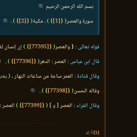
بسم الله الرحمن الرحيم
سورة والعصر
(
{
[1]
}
)
. مكية
(
{
[2]
}
)
.
قوله تعالى :
{ والعصر
(
{
[77395]
}
)
إن إنسان لف
قال ابن عباس :
العصر : الدهر
(
{
[77396]
}
)
.
وقال قتادة :
العمر ساعة من ساعات النهار ،
( يعن
وقاله الحسن
(
{
[77398]
}
)
.
وقال الفراء :
العصر
[ و ]
(
{
[77399]
}
)
العصر : 
[1]
:أ: إذ.