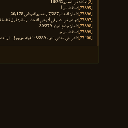
[2]
:حكاه في المحرر 16/262.
[77395]
:ساقط من أ.
[77396]
:انظر: المعالم 7/287 وتفسير القرطبي 20/178.
[77397]
:بياض في ث. وفي أ: يعني العشاء. وانظر: قول قتادة في تفسير الماو
[77398]
:انظر: جامع البيان 30/279.
[77399]
:ساقط من م.
[77400]
:الذي في معاني الفراء 3/289: "قوله عز وجل: ﴿والعصر﴾ وهو الدهر أقسم به".