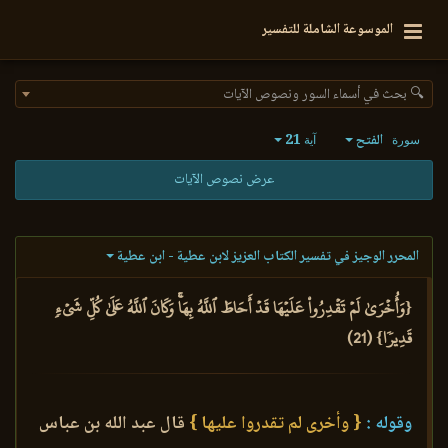
الموسوعة الشاملة للتفسير
🔍 بحث في أسماء السور ونصوص الآيات
الفتح
21
سورة
آية
عرض نصوص الآيات
المحرر الوجيز في تفسير الكتاب العزيز لابن عطية - ابن عطية
{وَأُخۡرَىٰ لَمۡ تَقۡدِرُواْ عَلَيۡهَا قَدۡ أَحَاطَ ٱللَّهُ بِهَاۚ وَكَانَ ٱللَّهُ عَلَىٰ كُلِّ شَيۡءٖ
قَدِيرٗا} (21)
وقوله :
{ وأخرى لم تقدروا عليها }
قال عبد الله بن عباس