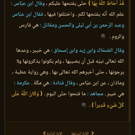
قَدْ أَحَاطَ اللَّهُ بِهَا }
حتّى يفتحها عليكم ،
وقال ابن عبّاس :
علم الله أنّه يفتحها لكم . واختلفوا فيها ،
فقال ابن عبّاس
وعبد الرّحمن بن أبي ليلى والحسن ومقاتل :
هي فارس
والروم .
وقال الضحّاك وابن زيد وابن إسحاق :
هي خيبر ، وعدها
الله تعالى نبيّه قبل أن يصيبها ، ولم يكونوا يذكرونها ولا
يرجونها ، حتّى أخبرهم الله تعالى بها . وهي رواية عطية ،
وماذان ، عن ابن عبّاس ،
وقال قتادة :
هي مكّة .
عكرمة :
هي خيبر .
مجاهد :
ما فتحوا حتّى اليوم .
{ وَكَانَ اللَّهُ عَلَى
كُلِّ شَيْءٍ قَدِيراً }
.
الآية السابقة
الآية التالية