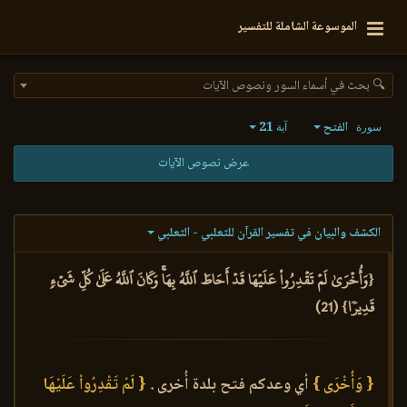
الموسوعة الشاملة للتفسير
🔍 بحث في أسماء السور ونصوص الآيات
الفتح
21
سورة
آية
عرض نصوص الآيات
الكشف والبيان في تفسير القرآن للثعلبي - الثعلبي
{وَأُخۡرَىٰ لَمۡ تَقۡدِرُواْ عَلَيۡهَا قَدۡ أَحَاطَ ٱللَّهُ بِهَاۚ وَكَانَ ٱللَّهُ عَلَىٰ كُلِّ شَيۡءٖ
قَدِيرٗا} (21)
{ وَأُخْرَى }
أي وعدكم فتح بلدة أُخرى .
{ لَمْ تَقْدِرُواْ عَلَيْهَا