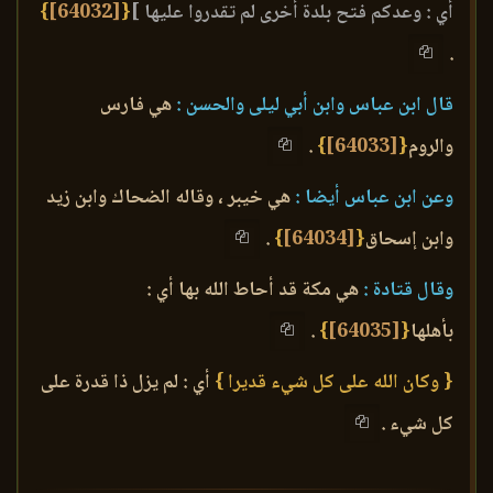
أي : وعدكم فتح بلدة أخرى لم تقدروا عليها ]
{
[64032]
}
.
قال ابن عباس وابن أبي ليلى والحسن :
هي فارس
والروم
{
[64033]
}
.
وعن ابن عباس أيضا :
هي خيبر ، وقاله الضحاك وابن زيد
وابن إسحاق
{
[64034]
}
.
وقال قتادة :
هي مكة قد أحاط الله بها أي :
بأهلها
{
[64035]
}
.
{ وكان الله على كل شيء قديرا }
أي : لم يزل ذا قدرة على
كل شيء .