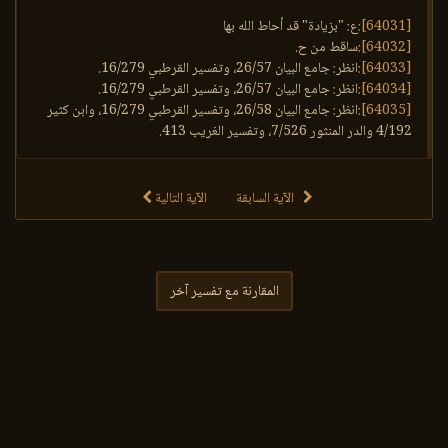
[64031]
:ع: "بزيادة" قد أحاط الله بها
[64032]
:ساقط من ح.
[64033]
:انظر: جامع البيان 26/57، وتفسير القرطبي 16/279.
[64034]
:انظر: جامع البيان 26/57، وتفسير القرطبي 16/279.
[64035]
:انظر: جامع البيان 26/58، وتفسير القرطبي 16/279، وابن كثير
4/192 والدر المنثور 7/526، وتفسير الغريب 413.
الآية السابقة
الآية التالية
المقارنة مع تفسير آخر