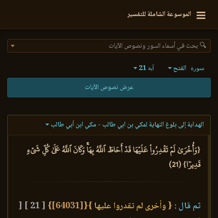
الموسوعة الشاملة للتفسير
🔍 بحث في أسماء السور ونصوص الآيات
الفتح
21
سورة
آية
عرض نصوص الآيات
الهداية إلى بلوغ النهاية لمكي بن ابي طالب - مكي ابن أبي طالب
{وَأُخۡرَىٰ لَمۡ تَقۡدِرُواْ عَلَيۡهَا قَدۡ أَحَاطَ ٱللَّهُ بِهَاۚ وَكَانَ ٱللَّهُ عَلَىٰ كُلِّ شَيۡءٖ
قَدِيرٗا} (21)
ثم قال :
{ وأخرى لم تقدروا عليها }
{
[64031]
}
[ 21 ]
[