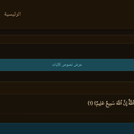
الرئيسية
عرض نصوص الآيات
 ٱللَّهَۚ إِنَّ ٱللَّهَ سَمِيعٌ عَلِيمٞ} (1)