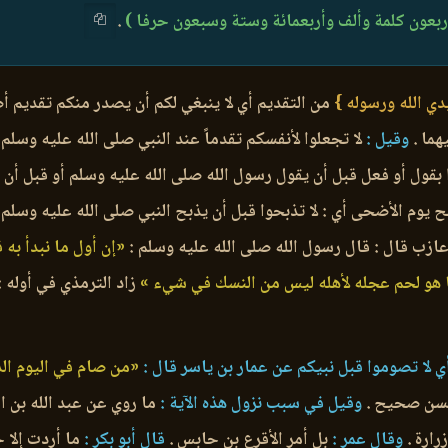
أربعون كلمة وألف وأربعمائة وستة وسبعون حرفا )
.
يدي الله ورسوله }
من التقديم أي لا ينبغي لكم أن يصدر منكم تقديم أصل
هما .
وقيل :
لا تجعلوا لأنفسكم تقدماً عند النبي صلى الله عليه وسلم
ا بقول أو فعل قبل أن يقول رسول الله صلى الله عليه وسلم أو قبل أن ي
 يوم الأضحى أي : لا تذبحوا قبل أن يذبح النبي صلى الله عليه وسلم و
عازب قال : قال رسول الله صلى الله عليه وسلم :
«إن أول ما نبدأ به
 هو لحم عجله لأهله ليس من النسك في شيء »
زاد الترمذي في أوله :
 لا تصوموا قبل نبيكم عن عمار بن ياسر قال :
«من صام في اليوم ال
حسن صحيح .
وقيل في سبب نزول هذه الآية :
ما روي عن عبد الله بن ال
رارة .
وقال عمر :
بل أمر الأقرع بن حابس .
قال أبو بكر :
ما أردت إلا خ