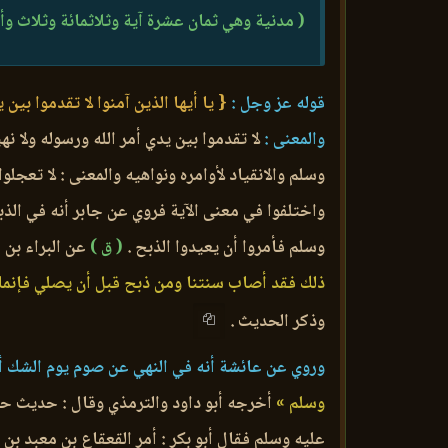
( مدنية وهي ثمان عشرة آية وثلاثمائة وثلاث و
قوله عز وجل :
{ يا أيها الذين آمنوا لا تقدموا بين 
والمعنى :
لا تقدموا بين يدي أمر الله ورسوله ولا نهي
وسلم والانقياد لأوامره ونواهيه والمعنى : لا تعجلو
واختلفوا في معنى الآية فروي عن جابر أنه في الذبح
وسلم فأمروا أن يعيدوا الذبح .
( ق )
عن البراء بن 
ذلك فقد أصاب سنتنا ومن ذبح قبل أن يصلي فإنما
وذكر الحديث .
وروي عن عائشة أنه في النهي عن صوم يوم الشك أي
وسلم »
أخرجه أبو داود والترمذي وقال : حديث 
عليه وسلم فقال أبو بكر : أمر القعقاع بن معبد بن ز