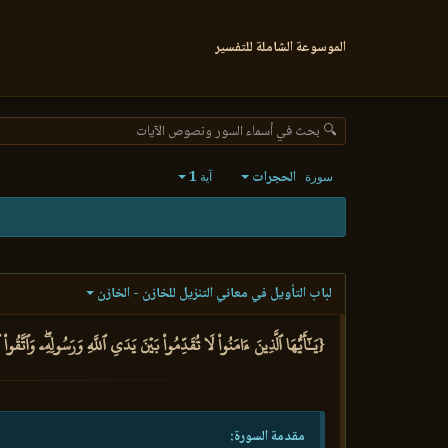
الموسوعة الشاملة للتفسير
🔍 بحث في أسماء السور ونصوص الآيات
الحجرات
1
سورة
آية
لباب التأويل في معاني التنزيل للخازن - الخازن
{يَـٰٓأَيُّهَا ٱلَّذِينَ ءَامَنُواْ لَا تُقَدِّمُواْ بَيۡنَ يَدَيِ ٱللَّهِ وَرَسُولِهِۦۖ وَٱتَّقُواْ
مقدمة السورة: