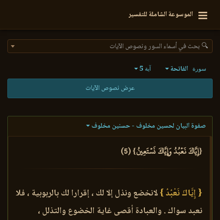
الموسوعة الشاملة للتفسير
🔍 بحث في أسماء السور ونصوص الآيات
الفاتحة
5
سورة
آية
عرض نصوص الآيات
صفوة البيان لحسين مخلوف - حسنين مخلوف
{إِيَّاكَ نَعۡبُدُ وَإِيَّاكَ نَسۡتَعِينُ} (5)
{ إِيَّاكَ نَعْبُدُ }
لانخضع ونذل إلا لك ، إقرارا لك بالربوبية ، فلا
نعبد سواك . والعبادة أقصى غاية الخضوع والتذلل ،