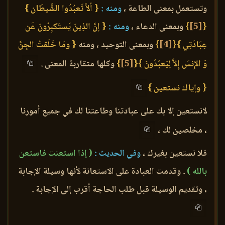
وتستعمل بمعنى الطاعة ،
ومنه :
{ ألاَّ تَعبُدُوا الشَّيطَان }
{
[5]
}
وبمعنى الدعاء ،
ومنه :
{ إنَّ الذِينَ يَستَكبِرُونَ عَن
عِبَادَتِي }
{
[4]
}
وبمعنى التوحيد ، ومنه
{ ومَا خَلَقتُ الجِنَّ
وَ الإِنسَ إِلاَّ لِيَعبُدُونَ }
{
[5]
}
وكلها متقاربة المعنى .
{ وإياك نستعين }
لانستعين إلا بك على عبادتنا وطاعتنا لك في جميع أمورنا
، مخلصين لك ،
فلا نستعين بغيرك ،
وفي الحديث :
( إذا استعنت فاستعن
بالله )
. وقدمت العبادة على الاستعانة لأنها وسيلة الإجابة
، وتقديم الوسيلة قبل طلب الحاجة أقرب إلى الإجابة .