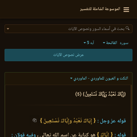
الموسوعة الشاملة للتفسير
🔍 بحث في أسماء السور ونصوص الآيات
الفاتحة
5
سورة
آية
عرض نصوص الآيات
النكت و العيون للماوردي - الماوردي
{إِيَّاكَ نَعۡبُدُ وَإِيَّاكَ نَسۡتَعِينُ} (5)
قوله عز وجل :
{ إِيَاكَ نَعْبُدُ وإِيَّاكَ نَسْتَعِينُ }
قوله :
{ إِيَّاكَ }
هو كناية عن اسم الله تعالى ،
وفيه قولان :