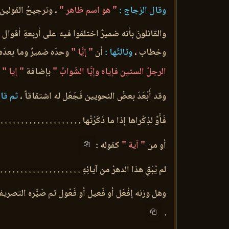
وقال الزجاج :
" هو اسم ظاهر "
، وترجيحُ القولين
والقائلونَ بأنه ضميرٌ اختلفوا فيه على أربعةِ أقوال ،
وخطاب ،
وثالثُها :
أن
" إيَّا "
وحدَه ضميرٌ وما بعدَه حر
الرجلُ الستين فإياه وإيَّا الشَوابِّ "
بإضافة
" إيا "
إ
وقد أَبْعَدَ بعضُ النحويين فَجَعَل له اشتقاقاً ،
ثم قال
فَأَوِّ لذِكْراها إذا ما ذَكَرْتُها . . . . . . . . . . . . . . . . . . . . 
أو من
" آية "
كقوله :
لم يُبْقِ هذا الدهرُ من آيائِهِ . . . . . . . . . . . . . . . . . . . . . 
وهل وزنه إفْعَل أو فَعيل أو فَعُول ثم صَيَّره التصريف
.