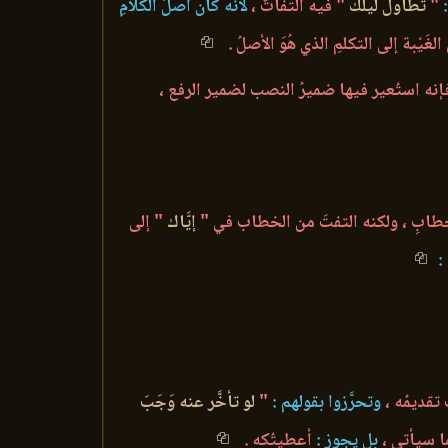
"
تطاول ليلُك
" فيه التفاتٌ ،
لأنه كان أصلُ الكلامِ
َيْبة إلى التكلمِ الذي هُوَ الأصلُ .
ةُ فإنه استُعير فيها ضميرُ النصب لضمير الرفع ،
الخطابِ ، ولكنه التفتَ من الخطاب في "
إيَّاك
" إلى
:
 تقديمُه ،
وتحرَّزوا بقولهم :
"
لو تأخَّر عنه وَجَبَ
ما سيأتي ،
بل يجوز :
أعطيتُكه .