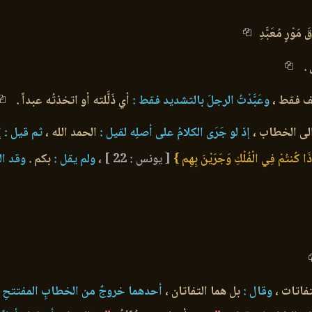
وْرٍ مُعَبَّدِ
 .
يف فقط ،
وعَبَّدْتُ الرجلَ بالتشديد فقط :
أي ذَلَّلته أو اتخذتُه عبداً .
 إلى الخطاب ،
إذ لو جَرَى الكلامُ على أصلِه لقيل :
الحمد الله ،
ثم قيل :
إي
َا كُنتُمْ فِي الْفُلْكِ وَجَرَيْنَ بِهِم }
[ يونس : 22 ]
،
ولم يقل :
بكم .
وقد الت
تفاتات ،
وقال :
بل هما التفاتان ،
أحدهما خروجٌ من الخطابِ المفتتحِ ب