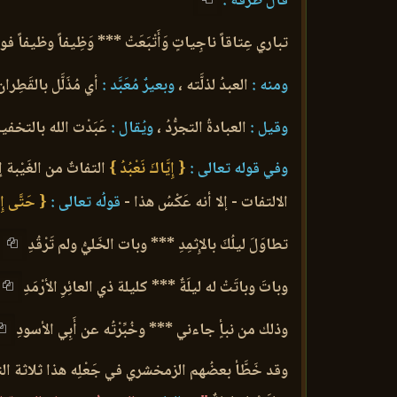
قال طرفة :
تباري عِتاقاً ناجِياتٍ وَأَتْبَعَتْ *** وَظِيفاً وظيفاً فوقَ مَ
ومنه :
العبدُ لذلَّته ،
وبعيرٌ مُعَبَّد :
أي مُذَلَّل بالقَطِران
وقيل :
العبادةُ التجرُّدُ ،
ويُقال :
عَبَدْت الله بالتخف
وفي قوله تعالى :
{ إِيَّاكَ نَعْبُدُ }
التفاتٌ من الغَيْبة
الالتفات - إلا أنه عَكْسُ هذا -
قولُه تعالى :
{ حَتَّى إِذ
تطاوَلَ ليلُكَ بالإِثمِدِ *** وبات الخَليُّ ولم تَرْقُدِ
وباتَ وباتَتْ له ليلَةٌ *** كليلة ذي العائِرِ الأرْمَدِ
وذلك من نبأٍ جاءني *** وخُبِّرْتُه عن أَبِي الأسودِ
وقد خَطَّأ بعضُهم الزمخشري في جَعْلِه هذا ثلاثة ال