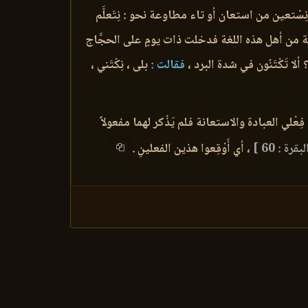
ِسْتعين من استعان أو تاء مطاوعة نحو : نِتَعلَّم
يلية من أهل هذه اللغة فدخلت ذات يومٍ على الحجَّاج
 تَكْتَنُون في شدة البرد ،
فقالت :
بلى ، نِكْتَني ،
ن فِعْلي العبادة والاستعانة فلم يَذْكر لهما مفعولاً
بقرة : 60 ]
، أي أَوْقِعوا هذين الفعلينِ .