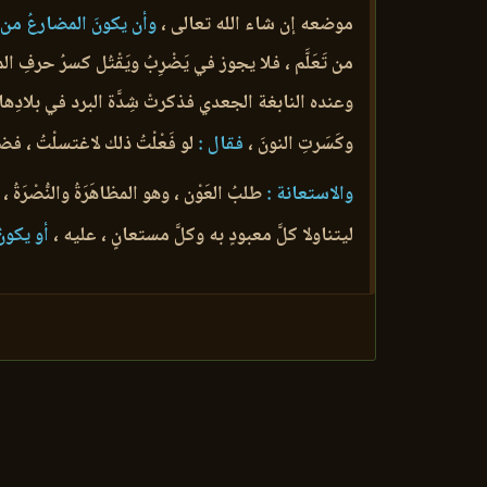
موضعه إن شاء الله تعالى ،
وأن يكونَ المضارعُ من 
من تَعَلَّم ، فلا يجوز في يَضْرِبُ ويَقْتُل كسرُ ح
وعنده النابغة الجعدي فذكرتْ شِدَّة البرد في بلادِها 
وكَسَرتِ النونَ ،
فقال :
لو فَعْلْتُ ذلك لاغتسلْتُ ، 
والاستعانة :
طلبُ العَوْن ، وهو المظاهَرَةُ والنُّصْرَةُ
ليتناولا كلَّ معبودٍ به وكلَّ مستعانٍ ، عليه ،
أو يكونُ