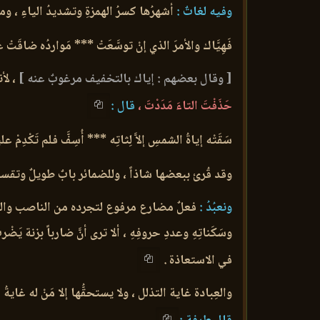
وفيه لغاتٌ :
أشهرُها كسرُ الهمزةِ وتشديدُ الياءِ ، ومن
فَهِيَّاك والأمرَ الذي إنْ توسَّعَتْ *** مَواردُه ضاقَتْ 
[ وقال بعضهم : إياك بالتخفيف مرغوبٌ عنه ]
، لأ
حَذَفْتَ التاءَ مَدَدْتَ ،
قال :
سَقَتْه إياةُ الشمسِ إلاَّ لِثاتِه *** أُسِفَّ فلم تَكْدِمْ علي
وقد قُرئ ببعضها شاذاً ، وللضمائر بابٌ طويلٌ وتقسيم
ونعبُدُ :
فعلٌ مضارع مرفوع لتجرده من الناصب والج
وسَكَناتِهِ وعددِ حروفِهِ ، ألا ترى أنَّ ضارباً بزنة ي
في الاستعاذة .
والعِبادة غاية التذلل ، ولا يستحقُّها إلا مَنْ له غايةُ