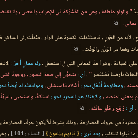
دُ
" والواو عاطفة ، وهي من المُشَرِّكة في الإِعراب والمعنى ، ولا تقتض
 تعالى .
حِ ، لأنه من العَوْنِ ، فاستُثْقِلت الكسرةُ على الواو ، فنُقِلَت إلى الساكن 
ت وهما من الوَزْن والوَقْت .
على العبادة ، وهو أحدُ المعاني التي ل استفعل ،
وله معانٍ أُخَرُ :
الاتخاذ
بُغاثَ بأرضِنا تَسْتَنْسِر
" ،
أي :
تتحوَّل إلى صفة النسور ، ووجودُ الشيء
سنه ،
ومطاوعةُ أَفْعَل نحو :
أَشْلاه فاستشلى ،
وموافقتُه له أيضاً نحو 
 بمعنى اعتصم ،
والإِغناءُ عن المجردِ نحو :
استكفَّ واستحيى ، لم يُلْف
،
أي :
رَجَع وحَلَق عانَتَه .
مطردةٌ في حروف المضارعة ، وذلك بشرطِ ألاَّ يكونَ حرفُ المضارعة ياء
 ما قبلها لتنقلبَ ،
وقد قرئ :
{ فإنهم يِيْلمونَ }
[ النساء : 104 ]
، وهي