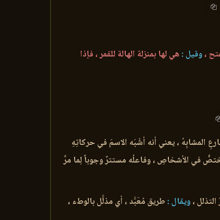
فتح ،
وقيل :
هي لها بمنزلة الهالة للقمر ، فإذا
 المشابِهُ ، يعني أنه أشْبَه الاسمَ في حركاتِهِ
يختصُّ في الأشخاصِ ، وفاعلُه مستترٌ وجوباً لِما مرَّ
 التذلل ،
ويقال :
طريق مُعَبَّد ، أي مذلَّل بالوطء ،