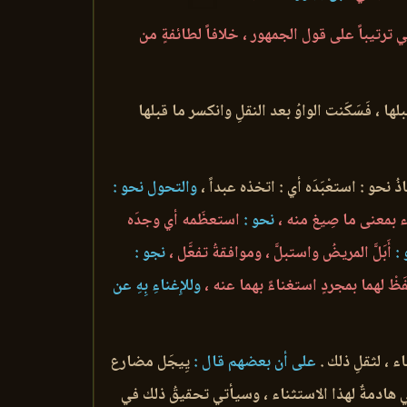
ي ترتيباً على قول الجمهور ، خلافاً لطائفةٍ من
قبلها ، فَسَكَنت الواوُ بعد النقلِ وانكسر ما قبلها
ُ نحو : استعْبَدَه أي : اتخذه عبداً ،
والتحول نحو :
 بمعنى ما صِيغ منه ،
نحو :
استعظَمه أي وجدَه
:
أَبَلَّ المريضُ واستبلَّ ، وموافقةُ تفعَّل ،
نجو :
َظْ لهما بمجردٍ استغناءً بهما عنه ،
وللإِغناءِ بِهِ عن
 ، لثقلِ ذلك .
على أن بعضهم قال :
يِيجَل مضارع
 هادمةٌ لهذا الاستثناء ، وسيأتي تحقيقُ ذلك في