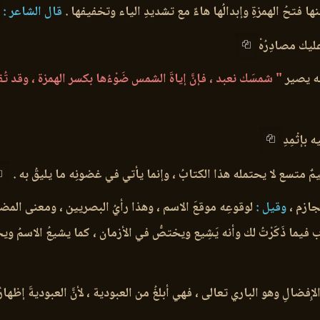
ها فتحُ الهمزةِ وإبدالُها هاءً مع تشديدِ الياء وتخفيفها .
قال الشاعر :
عليك مصادِرُهْ
نه يصير
" شمسَك نعبد ، فإنَّ إياةَ الشمس ضَوْءُها بكسر الهمزة ، وقد تُ
ه بإثْمِدِ
ٌ متسع لا يحتمله هذا الكتابُ ، وإنما يأتي في غضونِه ما يليقُ به .
ازم ،
وقيل :
لوقوعِه موقعَ الاسم ، وهذا رأيُ البصريين ، ومعنى المضارعِ
َضْرب فيما ذَكَرْتُ لك وأنه يَشِيع ويختصُّ في الأزمان ، كما يشيعُ الاسمُ و
 الإِفضالِ وهو الباري تعالى ، فهي أبلغُ من العبودية ، لأنَّ العبوديةَ إظهارُ