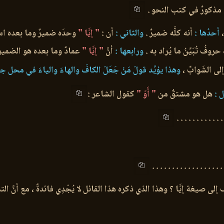
 مذكورٌ في كتب النحو .
أحدُها :
أنه كلَّه ضميرٌ .
والثاني :
أن :
" إيَّا "
وحدَه ضميرٌ وما بعده اسمٌ م
وفُ تُبَيِّنُ ما يُراد به .
ورابعها :
أنَّ
" إيَّا "
عمادٌ وما بعده هو الضمير 
لى الشَوابِّ ،
وهذا يؤيِّد قولَ مَنْ جَعَلَ الكافَ والهاءَ والياءَ في محل جرّ
 :
هل هو مشتقٌ من
" أَوّ "
كقول الشاعر :
. . . . . . . . . . . .
. . . . . . . . . . . . . . . . .
 إلى صيغة إيَّا ؟ وهذا الذي ذكره هذا القائل لا يُجْدِي فائدةً ، مع أنَّ 