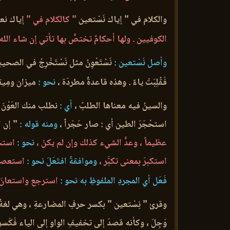
والكلام في " إياك نَسْتعين
" كالكلام في "
إياك نعب
الكوفيين . ولها أحكامٌ تختصُّ بها تأتي إن شاء الله
وأصل نَسْتعين :
نَسْتَعْوِنُ مثل نَسْتَخْرِجُ في الصحي
فَقُلِبَتْ ياءً . وهذه قاعدةٌ مطردَة ،
نحو :
ميزان ومِيقا
والسينُ فيه معناها الطلبُ ،
أي :
نطلب منك العَوْنَ 
استحْجَرَ الطين أي : صار حَجَراً ،
ومنه قوله :
" إن ال
عظيماً ، وعدُّ الشيء كذلك وإن لم يكنْ ،
نحو :
استح
استكبرَ بمعنى تكبَّر ،
وموافقةُ افتَعَلَ نحو :
استعصمَ
فَعَل أي المجردِ الملفوظِ به نحو :
استرجع واستعانَ 
وقرئ " نِسْتعين " بكسر حرفِ المضارعةِ ، وهي لغةٌ 
وَجِلَ ، وكأنه قصدَ إلى تخفيفِ الواو إلى الياء فَكَسر