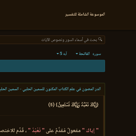
الموسوعة الشاملة للتفسير
🔍 بحث في أسماء السور ونصوص الآيات
الفاتحة
5
سورة
آية
الدر المصون في علم الكتاب المكنون للسمين الحلبي - السمين الحلب
{إِيَّاكَ نَعۡبُدُ وَإِيَّاكَ نَسۡتَعِينُ} (5)
" إياك "
مفعولٌ مُقدَّمٌ على
" نَعْبُدُ "
، قُدِّم للاختص