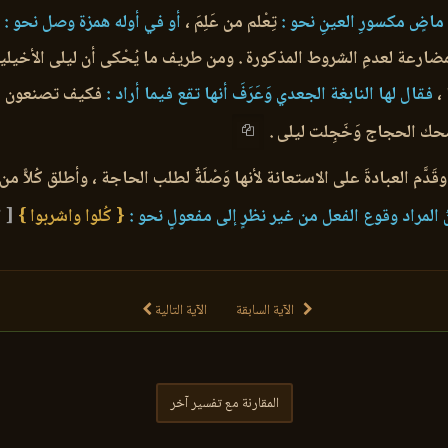
ماضٍ مكسورِ العينِ نحو :
تِعْلم من عَلِمَ ،
أو في أوله همزة وصل نحو :
ن
رفِ المضارعة لعدمِ الشروط المذكورة . ومن طريف ما يُحْكى أن ليلى الأخ
،
فقال لها النابغة الجعدي وَعَرَفَ أنها تقع فيما أراد :
فكيف تصنعون ؟ ألا
فضحك الحجاج وَخَجِلت ليلى .
 ، وقَدَّم العبادةَ على الاستعانة لأنها وَصْلَةٌ لطلب الحاجة ، وأطلق كُلاًّ م
 المراد وقوع الفعل من غير نظرٍ إلى مفعولٍ نحو :
{ كُلوا واشربوا }
[ ال
الآية السابقة
الآية التالية
المقارنة مع تفسير آخر