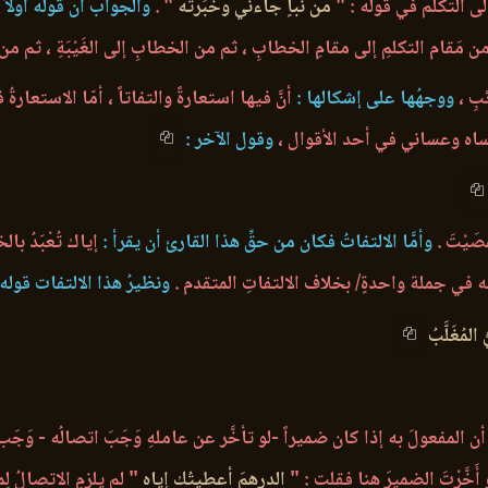
لى التكلم في قوله : "
من نبأٍ جاءني وخُبِّرْتُه
" .
والجواب أن قوله أولاً :
َقام التكلمِ إلى مقامِ الخطابِ ، ثم من الخطابِ إلى الغَيْبَةِ ، ثم من الغ
بِ ،
ووجهُها على إشكالها :
أنَّ فيها استعارةً والتفاتاً ، أمّا الاستعار
 وعساني في أحد الأقوال ،
وقول الآخر :
َيْتَ .
وأمَّا الالتفاتُ فكان من حقِّ هذا القارئ أن يقرأ :
إياك تُعْبَدُ ب
ونه في جملة واحدةٍ/ بخلاف الالتفاتِ المتقدم .
ونظيرُ هذا الالتفات قوله 
لمُغَلَّبُ
 أن المفعولَ به إذا كان ضميراً -لو تأخَّر عن عاملهِ وَجَبَ اتصالُه - وَجَب
أَخَّرْتَ الضميرَ هنا فقلت : "
الدرهمَ أعطيتُك إياه
" لم يلزمِ الاتصالُ لِ