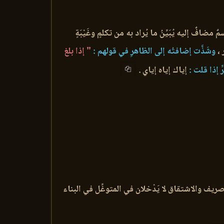
ضافٌ إليه يُبَيِّنُ ما يُراد به من تكلمٍ وغَيْبَةٍ
،
وشَذَّت إضافتُه إلى الظاهرِ في قولهم :
" إذا بلغ
ٍ إذا قلت :
إياك إياه إياي .
التصريف والاشتقاق لا يَدْخلان في المتوغِّل في البناء