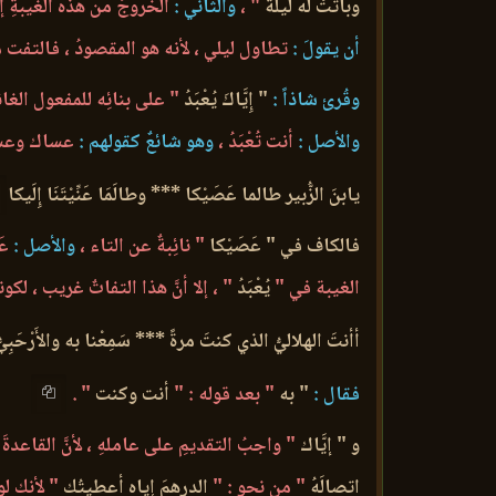
وباتَتْ له ليلةٌ
" ،
والثاني :
الخروجُ من هذه الغيبةِ إ
أن يقولَ :
تطاول ليلي ، لأنه هو المقصودُ ، فالتفت من م
وقُرئ شاذاً :
" إِيَّاكَ يُعْبَدُ
" على بنائِه للمفعول الغائ
والأصل :
أنت تُعْبَدُ ،
وهو شائعٌ كقولهم :
عساك وعساه
يابنَ الزُّبير طالما عَصَيْكا *** وطالَمَا عَنِّيْتَنَا إِلَيكا
فالكاف في " عَصَيْكا
" نائِبةٌ عن التاء ،
والأصل :
عَص
الغيبة في "
يُعْبَدُ
" ، إلا أنَّ هذا التفاتٌ غريب ، لك
أأنتَ الهلاليُّ الذي كنتَ مرةً *** سَمِعْنا به والأَرْحَبِيُّ ا
فقال :
" به
" بعد قوله : "
أنت وكنت
" .
و " إيَّاك
" واجبُ التقديمِ على عاملهِ ، لأنَّ القاعدةَ
اتصالَهُ
" من نحو : "
الدرهمَ إياه أعطيتُك
" لأنك لو 