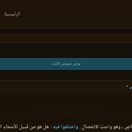
الرئيسية
عرض نصوص الآيات
ي
اصِ ، وهو واجبُ الانفصالِ .
واختلفوا فيه :
هل هو من قَبيل الأسماءِ ال