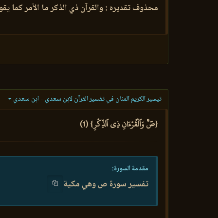
محذوف تقديره : والقرآن ذي الذكر ما الأمر كما يقو
تيسير الكريم المنان في تفسير القرآن لابن سعدي - ابن سعدي
{صٓۚ وَٱلۡقُرۡءَانِ ذِي ٱلذِّكۡرِ} (1)
مقدمة السورة:
تفسير سورة ص وهي مكية