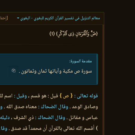
معالم التنزيل في تفسير القرآن الكريم للبغوي - البغوي
[إخفا
{صٓۚ وَٱلۡقُرۡءَانِ ذِي ٱلذِّكۡرِ} (1)
مقدمة السورة:
سورة ص مكية وآياتها ثمان وثمانون .
قوله تعالى :
{ ص }
قيل : هو قسم ،
وقيل :
اسم للس
وصادق الوعد .
وقال الضحاك :
معناه صدق الله .
ور
عباس و مقاتل .
وقال الضحاك :
ذي الشرف ،
دليله 
) أقسم الله تعالى بالقرآن أن محمداً قد صدق .
وقال 