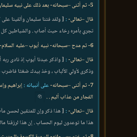
5- ثم أثنى –سبحانه- بعد ذلك على نبيه سليمان –عليه السلام- وبين بعض النعم التي منحها له ، كما بين موقفه مما اختبره –تعالى- به . . .
قال –تعالى-
:
[ ولقد فتنا سليمان وألقينا على 
تجري بأمره رخاء حيث أصاب . والشياطين كل 
6- ثم مدح –سبحانه- نبيه أيوب –عليه السلام- على صبره ، وعلى كثرة تضرعه إلى ربه ، وكيف أنه –تعالى- قد كافأه على ذلك بما يستحقه .
قال –تعالى-
:
[ واذكر عبدنا أيوب إذ نادى رب
وذكرى لأولي الألباب ، وخذ بيدك ضغثا فاضرب به و
7- ثم أثنى –سبحانه-
على أنبيائه :
إبراهيم وإسح
الفجار من عذاب أليم . .
قال –تعالى-
:
[ هذا ذكر وإن للمتقين لحسن مآب
هذا ما توعدون ليوم الحساب . إن هذا لرزقنا مال