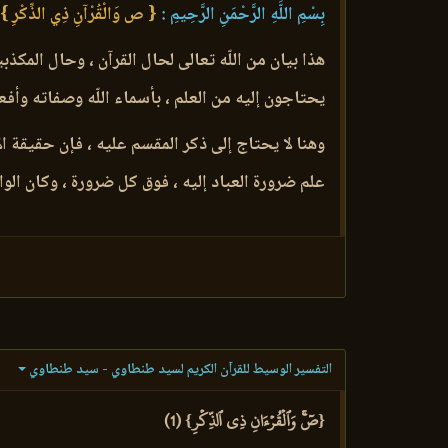
بِسْمِ اللَّهِ الرَّحْمَنِ الرَّحِيمِ :
{ ص وَالْقُرْآنِ ذِي الذِّكْرِ }
هذا بيان من اللّه تعالى لحال القرآن ، وحال المكذب
يحتاجون إليه من العلم ، بأسماء اللّه وصفاته وأفع
وهنا لا يحتاج إلى ذكر المقسم عليه ، فإن حقيقة ال
علم ضرورة العباد إليه ، فوق كل ضرورة ، وكان الواج
التفسير الوسيط للقرآن الكريم لسيد طنطاوي - سيد طنطاوي
{صٓۚ وَٱلۡقُرۡءَانِ ذِي ٱلذِّكۡرِ} (1)