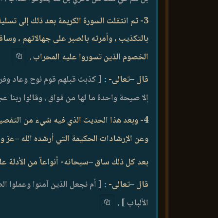
3- ثم انتقلت السورة الكريمة بعد ذلك إلى تسل
بالتكذيب ، وأمرته بالصبر على جهالاتهم ، وساق
الخصوم الذين تسوروا عليه المحراب .
قال –تعالى-
:
[ كذبت قبلهم قوم نوح وعاد وفرع
إلا صيحة واحدة ما لها من فواق . وقالوا ربنا عج
4- وبعد هذا الحديث الذي فيه شيء من التفصيل
وعن الإرشادات الحكيمة التي أرشده الله –عز وجل
بعد كل ذلك ساق –سبحانه- أنواعاً من الأدلة عل
قال –تعالى-
:
[ أم نجعل الذين آمنوا وعملوا ال
الألباب ]
.