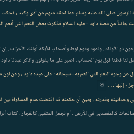
ية الرسول صلى الله عليه وسلم عما لحقه منهم من أذى وكيد ، فحكت له
ت جانباً من قصة داود –عليه السلام فذكرت بعض النعم التي أنعم الله 
ون ذو الأوتاد . وثمود وقوم لوط وأصحاب الأيكة أولئك الأحزاب . إن 
ل لنا قطنا قبل يوم الحساب . اصبر على ما يقولون واذكر عبدنا داود ذا
 عن وجوه النعم التي أنعم به –سبحانه- على عبده داود ، وعن لون من 
- إليها . . .
ى وحدانيته وقدرته ، وبين أن حكمته قد اقتضت عدم المساواة بين الأ
صالحات كالمفسدين في الأرض ، أم نجعل المتقين كالفجار . كتاب أنزلناه