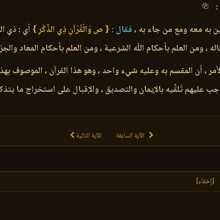
:
ين به معه ومع من جاء به ،
فقال :
{ ص وَالْقُرْآنِ ذِي الذِّكْرِ }
أي : ذي الق
اله ، ومن العلم بأحكام اللّه الشرعية ، ومن العلم بأحكام المعاد وال
أمر ، أن المقسم به وعليه شيء واحد ، وهو هذا القرآن ، الموصوف بهذا
ب عليهم تَلقِّيه بالإيمان والتصديق ، والإقبال على استخراج ما يتذكر
الآية السابقة
الآية التالية
[إخفاء]