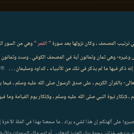
في ترتيب المصحف ، وكان نزولها بعد سورة
" القمر "
وهي من السور الم
غيره- وهي ثمان وثمانون آية في المصحف الكوفي . وست وثمانون في
ه ذكر فيها ما لم يذكر في تلك من الأنبياء ، كداود وسليمان . . .
الى- بالقرآن الكريم ، على صدق الرسول صلى الله عليه وسلم ، فيما ي
 لإنكار نبوة النبي صلى الله عليه وسلم ، ولإنكار يوم القيامة وما ف
بروا على آلهتكم إن هذا لشيء يراد . ما سمعنا بهذا في الملة الآخرة إن 
 عندهم خزائن رحمة ربك العزيز الوهاب . أم لهم ملك السموات والأرض 