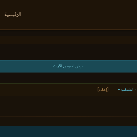
الرئيسية
عرض نصوص الآيات
- المنتخب
[إخفاء]