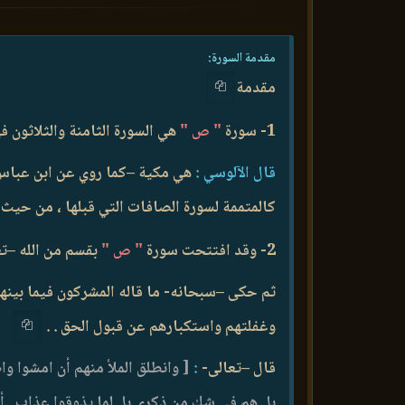
مقدمة السورة:
مقدمة
1- سورة
" ص "
هي السورة الثامنة والثلاثون 
قال الآلوسي :
هي مكية –كما روي عن ابن عباس و
كالمتممة لسورة الصافات التي قبلها ، من حيث إن
2- وقد افتتحت سورة
" ص "
بقسم من الله –تع
ثم حكى –سبحانه- ما قاله المشركون فيما بينهم ،
وغفلتهم واستكبارهم عن قبول الحق . .
قال –تعالى-
:
[ وانطلق الملأ منهم أن امشوا واص
بل هم في شك من ذكري بل لما يذوقوا عذاب . أم