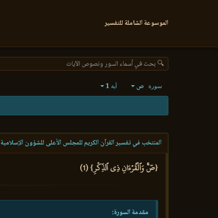
الموسوعة الشاملة للتفسير
🔍 بحث في أسماء السور ونصوص الآيات
ص
1
سورة
آية
المنتخب في تفسير القرآن الكريم للمجلس الأعلى للشؤون الإسلامية 
{صٓۚ وَٱلۡقُرۡءَانِ ذِي ٱلذِّكۡرِ} (1)
مقدمة السورة: