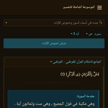
الموسوعة الشاملة للتفسير
🔍 بحث في أسماء السور ونصوص الآيات
ص
1
سورة
آية
عرض نصوص الآيات
الجامع لأحكام القرآن للقرطبي - القرطبي
{صٓۚ وَٱلۡقُرۡءَانِ ذِي ٱلذِّكۡرِ} (1)
مقدمة السورة:
وهي مكية في قول الجميع ، وهي ست وثمانون آية .