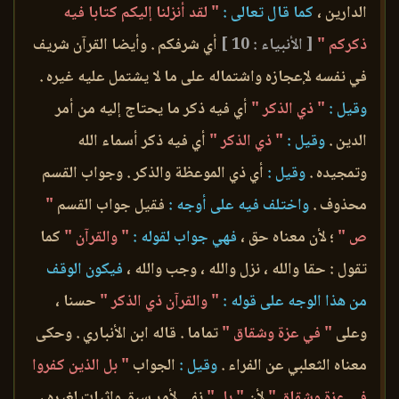
الدارين ،
كما قال تعالى :
" لقد أنزلنا إليكم كتابا فيه
ذكركم "
[ الأنبياء : 10 ]
أي شرفكم . وأيضا القرآن شريف
في نفسه لإعجازه واشتماله على ما لا يشتمل عليه غيره .
وقيل :
" ذي الذكر "
أي فيه ذكر ما يحتاج إليه من أمر
الدين .
وقيل :
" ذي الذكر "
أي فيه ذكر أسماء الله
وتمجيده .
وقيل :
أي ذي الموعظة والذكر . وجواب القسم
محذوف .
واختلف فيه على أوجه :
فقيل جواب القسم
"
ص "
؛ لأن معناه حق ،
فهي جواب لقوله :
" والقرآن "
كما
تقول : حقا والله ، نزل والله ، وجب والله ،
فيكون الوقف
من هذا الوجه على قوله :
" والقرآن ذي الذكر "
حسنا ،
وعلى
" في عزة وشقاق "
تماما . قاله ابن الأنباري . وحكى
معناه الثعلبي عن الفراء .
وقيل :
الجواب
" بل الذين كفروا
في عزة وشقاق "
لأن
" بل "
نفي لأمر سبق وإثبات لغيره ،