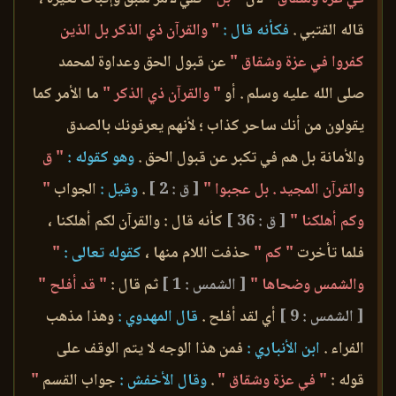
قاله القتبي .
فكأنه قال :
" والقرآن ذي الذكر بل الذين
كفروا في عزة وشقاق "
عن قبول الحق وعداوة لمحمد
صلى الله عليه وسلم . أو
" والقرآن ذي الذكر "
ما الأمر كما
يقولون من أنك ساحر كذاب ؛ لأنهم يعرفونك بالصدق
والأمانة بل هم في تكبر عن قبول الحق .
وهو كقوله :
" ق
والقرآن المجيد . بل عجبوا "
[ ق : 2 ]
.
وقيل :
الجواب
"
وكم أهلكنا "
[ ق : 36 ]
كأنه قال : والقرآن لكم أهلكنا ،
فلما تأخرت
" كم "
حذفت اللام منها ،
كقوله تعالى :
"
والشمس وضحاها "
[ الشمس : 1 ]
ثم قال :
" قد أفلح "
[ الشمس : 9 ]
أي لقد أفلح .
قال المهدوي :
وهذا مذهب
الفراء .
ابن الأنباري :
فمن هذا الوجه لا يتم الوقف على
قوله :
" في عزة وشقاق "
.
وقال الأخفش :
جواب القسم
"