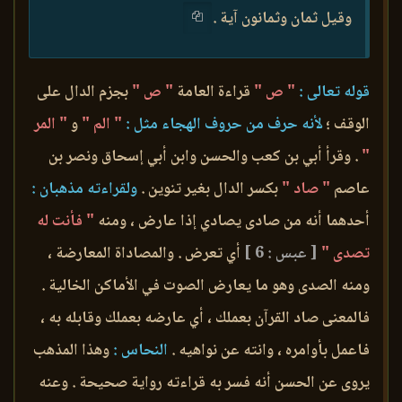
وقيل ثمان وثمانون آية .
قوله تعالى :
" ص "
قراءة العامة
" ص "
بجزم الدال على
الوقف ؛
لأنه حرف من حروف الهجاء مثل :
" الم "
و
" المر
"
. وقرأ أبي بن كعب والحسن وابن أبي إسحاق ونصر بن
عاصم
" صاد "
بكسر الدال بغير تنوين .
ولقراءته مذهبان :
أحدهما أنه من صادى يصادي إذا عارض ، ومنه
" فأنت له
تصدى "
[ عبس : 6 ]
أي تعرض . والمصاداة المعارضة ،
ومنه الصدى وهو ما يعارض الصوت في الأماكن الخالية .
فالمعنى صاد القرآن بعملك ، أي عارضه بعملك وقابله به ،
فاعمل بأوامره ، وانته عن نواهيه .
النحاس :
وهذا المذهب
يروى عن الحسن أنه فسر به قراءته رواية صحيحة . وعنه