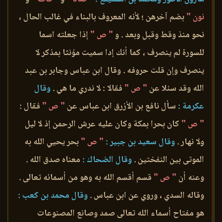
نون "
بضم آخرهن ؛ لأنه المعروف بالبناء في غالب الحال ،
نحو منذ وقط وقبل وبعد . و
" ص "
إذا جعلته اسما
للسورة لم ينصرف ، كما أنك إدا سميت مؤنثا بمذكر لا
ينصرف وإن قلت حروفه . وقال ابن عباس وجابر بن عبد
الله وقد سئلا عن
" ص "
فقالا : لا ندري ما هي .
وقال
عكرمة :
سأل نافع بن الأزرق ابن عباس عن
" ص "
فقال :
" ص "
كان بحرا بمكة وكان عليه عرش الرحمن إذ لا ليل
ولا نهار .
وقال سعيد بن جبير :
" ص "
بحر يحيي الله به
الموتى بين النفختين .
وقال الضحاك :
معناه صدق الله .
وعنه أن
" ص "
قسم أقسم الله به وهو من أسمائه تعالى .
وقاله السدي ، وروي عن ابن عباس .
وقال محمد بن كعب :
هو مفتاح أسماء الله تعالى صمد وصانع المصنوعات