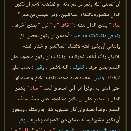
أن المعنى اتله وتعرض لقراءته . والمذهب الآخر أن تكون
الدال مكسورة لالتقاء الساكنين . وقرأ عيسى بن عمر
"
صاد "
بفتح الدال مثله :
" قاف "
و
" نون "
بفتح آخرها .
وله في ذلك ثلاثة مذاهب :
أحدهن أن يكون بمعنى أتل .
والثاني أن يكون فتح لالتقاء الساكنين واختار الفتح
للإتباع ولأنه أخف الحركات . والثالث أن يكون منصوبا على
القسم بغير حرف ،
كقولك :
الله لأفعلن ،
وقيل :
نصب على
الإغراء .
وقيل :
معناه صاد محمد قلوب الخلق واستمالها
حتى آمنوا به . وقرأ ابن أبي إسحاق أيضا
" صاد "
بكسر
الدال والتنوين على أن يكون مخفوضا على حذف حرف
القسم ، وهذا بعيد وإن كان سيبويه قد أجاز مثله . ويجوز
أن يكون مشبها بما لا يتمكن من الأصوات وغيرها .
وقرأ
هارون الأعور ومحمد بن السميقع :
" صاد "
و
" قاف "
و
"