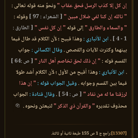
إن كل إلا كذب الرسل فحق عقاب "
ونحوٌ منه قوله تعالى :
" تالله إن كنا لفي ضلال مبين "
[ الشعراء : 97 ]
وقوله :
" والسماء والطارق "
إلى قوله
" إن كل نفس "
[ الطارق :
1 - 4 ]
.
ابن الأنباري :
وهذا قبيح ؛ لأن الكلام قد طال فيما
بينهما وكثرت الآيات والقصص .
وقال الكسائي :
جواب
القسم قوله :
" إن ذلك لحق تخاصم أهل النار "
[ ص :64 ]
.
ابن الأنباري :
وهذا أقبح من الأول ؛ لأن الكلام أشد طولا
فيما بين القسم وجوابه .
وقيل الجواب قوله :
" إن هذا
لرزقنا ما له من نفاد "
[ ص : 54 ]
.
وقال قتادة :
الجواب
محذوف تقديره
" والقرآن ذي الذكر "
لتبعثن ونحوه .
[13307]
:راجع ج 1 ص 155 طبعة ثانية أو ثالثة.