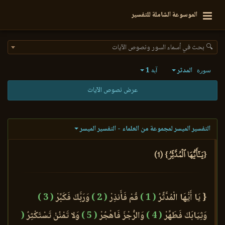
الموسوعة الشاملة للتفسير
🔍 بحث في أسماء السور ونصوص الآيات
المدثر
1
سورة
آية
عرض نصوص الآيات
التفسير الميسر لمجموعة من العلماء - التفسير الميسر
{يَـٰٓأَيُّهَا ٱلۡمُدَّثِّرُ} (1)
{ يَا أَيُّهَا الْمُدَّثِّرُ
( 1 )
قُمْ فَأَنذِرْ
( 2 )
وَرَبَّكَ فَكَبِّرْ
( 3 )
وَثِيَابَكَ فَطَهِّرْ
( 4 )
وَالرُّجْزَ فَاهْجُرْ
( 5 )
وَلا تَمْنُنْ تَسْتَكْثِرُ
(