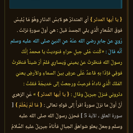
{ يا أيها المدثر }
أي المتدثرُ هو لابسُ الدثارِ وهُوَ مَا يُلبسُ
فوقَ الشِّعارِ الَّذي يلي الجسدَ قيلَ : هيَ أولُ سورةٍ نزلتْ .
رُويَ عنْ جابرٍ رضيَ الله عنْهُ عنِ النبيِّ صلى الله عليه وسلم
أنَّه قالَ :
«كُنت عَلى جبلِ حراءٍ فنوديتُ يا محمدُ إنَّكَ
رسولُ الله فنظرتُ عنْ يميني وَيسارِي فلمْ أرَ شيئاً فنظرتُ
فوقِي فإذَا بهِ قاعدٌ عَلَى عرشٍ بينَ السماءِ والأرضِ يعنيَ
المَلكَ الَّذي ناداهُ فرعبتُ ورجعتُ إلى خديجَةَ فقلتُ :
دثرونِي فنزلَ جبريلُ وقال :
{ يا أيها المدثر }
»
عَنِ الزهري
أنَّ أولَ ما نزلَ سورةُ اقرأْ إلى قولهِ تعالى :
{ مَا لَمْ يَعْلَمْ }
[
سورة العلق ، الآية 5 ]
فحزنَ رسولُ الله صلى الله عليه
وسلم وجعلَ يعلو شواهقَ الجبالِ فأتاهُ جبريلُ عليهِ السَّلامُ