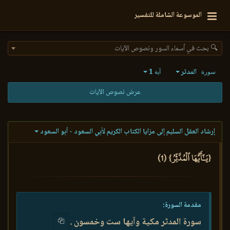
الموسوعة الشاملة للتفسير
🔍 بحث في أسماء السور ونصوص الآيات
المدثر
1
سورة
آية
عرض نصوص الآيات
إرشاد العقل السليم إلى مزايا الكتاب الكريم لأبي السعود - أبو السعود
{يَـٰٓأَيُّهَا ٱلۡمُدَّثِّرُ} (1)
مقدمة السورة:
سورة المدثر مكية وآيها ست وخمسون .