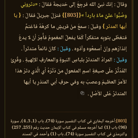
وقالَ : إنكَ نبيُّ الله فرجِعَ إلى خديجةَ فقالَ :
«دثرونِي
وصُبُّوا عليَّ ماءً بارداً »
{
[803]
}
فنزلَ جبريلُ فقالَ :
{ يا
أيها المدثر }
وقيلَ : سمعَ منْ قريشٍ ما كرهَهُ فاغتمَّ
فتغطّى بثوبِه متفكراً كَمَا يفعلُ المغمومُ فأُمِرَ أنْ لا يدعَ
إنذارَهم وإنْ أسمعُوه وآذوه .
وقيلَ :
كانَ نائماً متدثراً .
وقيلَ :
المرادُ المتدثرُ بلباسِ النبوةِ والمعارفِ الإلهيةِ . وقُرِئَ
المُدَثَّرُ علَى صيغةِ اسمِ المفعولِ منْ دَثَرَهُ أي الَّذي دثرَ هذا
الأمرَ العظيمَ وعصبَ به وفي حرفِ أبي المنذرِ يا أيها
المتدثرُ عَلى الأصْلِ .
[803]
:أخرجه البخاري في كتاب التفسير سورة (74)، باب (1، 3، 4)، سورة
(96) باب (1) كما أخرجه مسلم في كتاب الإيمان حديث رقم (255، 257)
والترمذي في كتاب التفسير سورة (74)، باب (1) وأحمد في المسند