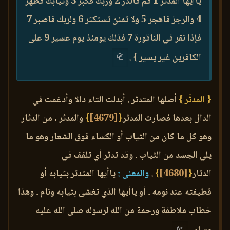
ياأيها المدثّر 1 قم فأنذر 2 وربك فكبر 3 وثيابك فطهر
4 والرجز فاهجر 5 ولا تمنن تستكثر 6 ولربك فاصبر 7
فإذا نقر في الناقورة 7 فذلك يومئذ يوم عسير 9 على
الكافرين غير يسير } .
{ المدثّر }
أصلها المتدثر . أبدلت التاء دالا وأدغمت في
الدال بعدها فصارت المدثر
{
[4679]
}
والمدثر ، من الدثار
وهو كل ما كان من الثياب أو الكساء فوق الشعار وهو ما
يلي الجسد من الثياب . وقد تدثر أي تلفف في
الدثار
{
[4680]
}
.
والمعنى :
ياأيها المتدثر بثيابه أو
قطيفته عند نومه . أو ياأيها الذي تغشى بثيابه ونام . وهذا
خطاب ملاطفة ورحمة من الله لرسوله صلى الله عليه