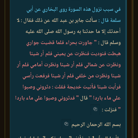
في سبب نزول هذه السورة روى البخاري عن أبي
سلمة قال :
سألت جابر بن عبد الله عن ذلك فقال : لا
أحدثك إلا ما حدثنا به رسول الله صلى الله عليه
وسلم قال :
" جاورت بحراء فلما قضيت جواري
هبطت فنوديت فنظرت عن يميني فلم أر شيئا
ونظرت عن شمالي فلم أر شيئا ونظرت أمامي فلم أر
شيئا ونظرت من خلفي فلم أر شيئا فرفعت رأسي
فرأيت شيئا فأتيت خديجة فقلت : دثروني وصبوا
علي ماء باردا "
قال
" فدثروني وصبوا علي ماء باردا
"
فنزلت :
بسم الله الرحمان الرحيم