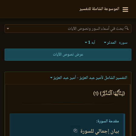
الموسوعة الشاملة للتفسير
🔍 بحث في أسماء السور ونصوص الآيات
المدثر
1
سورة
آية
عرض نصوص الآيات
التفسير الشامل لأمير عبد العزيز - أمير عبد العزيز
{يَـٰٓأَيُّهَا ٱلۡمُدَّثِّرُ} (1)
مقدمة السورة:
بيان إجمالي للسورة