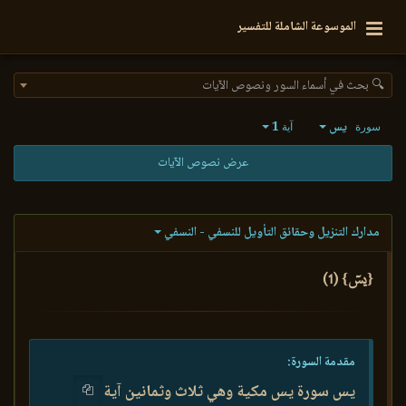
الموسوعة الشاملة للتفسير
🔍 بحث في أسماء السور ونصوص الآيات
يس
1
سورة
آية
عرض نصوص الآيات
مدارك التنزيل وحقائق التأويل للنسفي - النسفي
{يسٓ} (1)
مقدمة السورة:
يس سورة يس مكية وهي ثلاث وثمانين آية