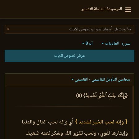
الموسوعة الشاملة للتفسير
🔍 بحث في أسماء السور ونصوص الآيات
العاديات
8
سورة
آية
عرض نصوص الآيات
محاسن التأويل للقاسمي - القاسمي
{وَإِنَّهُۥ لِحُبِّ ٱلۡخَيۡرِ لَشَدِيدٌ} (8)
{ وإنه لحب الخير لشديد }
أي وإنه لحب المال والدنيا
وإيثارها لقوي ، ولحب تقوى الله وشكر نعمه ضعيف