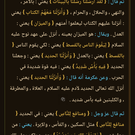
ثم قال :
{ لَقَدْ أَرْسَلْنَا رُسُلَنَا بالبينات }
يعني : بالأمر ،
والنهي ، والحلال ، والحرام ،
{ وَأَنزَلْنَا مَعَهُمُ الكتاب }
يعني
: أنزلنا عليهم الكتاب ليعلموا أمتهم
{ والميزان }
يعني :
العدل .
ويقال :
هو الميزان بعينه ، أنزل على عهد نوح عليه
السلام
{ لِيَقُومَ الناس بالقسط }
يعني : لكي يقوم الناس
{
بالقسط }
يعني : بالعدل
{ وَأَنزْلْنَا الحديد }
يعني : وجعلنا
الحديد
{ فِيهِ بَأْسٌ شَدِيدٌ }
يعني : فيه قوة شديدة في
الحرب .
وعن عكرمة أنه قال :
{ وَأَنزْلْنَا الحديد }
يعني :
أنزل الله تعالى الحديد لآدم عليه السلام ، العلاة ، والمطرقة
، والكلبتين فيه بأس شديد .
ثم قال عز وجل :
{ ومنافع لِلنَّاسِ }
يعني : في الحديد
{
منافع لِلنَّاسِ }
مثل السكين ، والفأس ، والإبرة .
يعني :
من