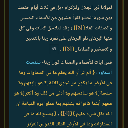
لمولانا ذي الجلال والإكرام ؛ بل في ثلاث أيام ختمت
بهن سورة الحشر تقرأ عشرين من الأسماء الحسنى
والصفات العلا
{
[2]
}
؛ وقد تتلاحق الآيات وفي كل
منها البرهان تلو البرهان على تفرد ربنا بالتدبير
والتسخير والسلطان
{
[3]
}
.
فمن آيات الأسماء والصفات قول ربنا-
تقدست
أسماؤه :
{ ألم تر أن الله يعلم ما في السماوات وما
في الأرض ما يكون من نجوى ثلاثة إلا هو رابعهم ولا
خمسة إلا هو سادسهم ولا أدنى من ذلك ولا أكثر إلا هو
معهم أينما كانوا ثم ينبئهم بما عملوا يوم القيامة إن
الله بكل شيء عليم }
{
[4]
}
،
{ يسبح لله ما في
السماوات وما في الأرض الملك القدوس العزيز