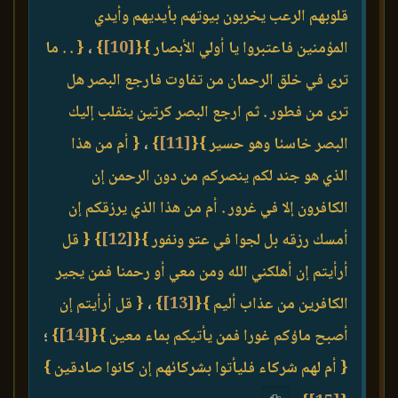
قلوبهم الرعب يخربون بيوتهم بأيديهم وأيدي
المؤمنين فاعتبروا يا أولي الأبصار }
{
[10]
}
،
{ . . ما
ترى في خلق الرحمان من تفاوت فارجع البصر هل
ترى من فطور . ثم ارجع البصر كرتين ينقلب إليك
البصر خاسئا وهو حسير }
{
[11]
}
،
{ أم من هذا
الذي هو جند لكم ينصركم من دون الرحمن إن
الكافرون إلا في غرور . أم من هذا الذي يرزقكم إن
أمسك رزقه بل لجوا في عتو ونفور }
{
[12]
}
{ قل
أرأيتم إن أهلكني الله ومن معي أو رحمنا فمن يجير
الكافرين من عذاب أليم }
{
[13]
}
،
{ قل أرأيتم إن
أصبح ماؤكم غورا فمن يأتيكم بماء معين }
{
[14]
}
؛
{ أم لهم شركاء فليأتوا بشركائهم إن كانوا صادقين }