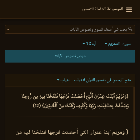
الموسوعة الشاملة للتفسير
🔍 بحث في أسماء السور ونصوص الآيات
التحريم
12
سورة
آية
عرض نصوص الآيات
فتح الرحمن في تفسير القرآن لتعيلب - تعيلب
{وَمَرۡيَمَ ٱبۡنَتَ عِمۡرَٰنَ ٱلَّتِيٓ أَحۡصَنَتۡ فَرۡجَهَا فَنَفَخۡنَا فِيهِ مِن رُّوحِنَا
وَصَدَّقَتۡ بِكَلِمَٰتِ رَبِّهَا وَكُتُبِهِۦ وَكَانَتۡ مِنَ ٱلۡقَٰنِتِينَ} (12)
{ ومريم ابنة عمران التي أحصنت فرجها فنفخنا فيه من