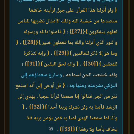
{ ولو أنزلنا هذا القرآن على جبل لرأيته خاشعا
متصدعا من خشية الله وتلك الأمثال نضربها للناس
لعلهم يتفكرون }
{
[27]
}
:
{ فآمنوا بالله ورسوله
والنور الذي أنزلنا والله بما تعملون خبير }
{
[28]
}
،
{
وما هو إلا ذكر للعالمين }
{
[29]
}
،
{ وإنه لتذكرة
للمتقين }
{
[30]
}
،
{ وإنه لحق اليقين }
{
[31]
}
؛
ولقد خشعت الجن لسماعه ،
وسارع سعداؤهم إلى
التزكي بشرعته ومنهاجه :
{ قل أوحي إلي أنه استمع
نفر من الجن فقالوا إنا سمعنا قرأنا عجبا . يهدي إلى
الرشد فآمنا به ولن نشرك بربنا أحدا }
{
[32]
}
،
{
وأنا لما سمعنا الهدى آمنا به فمن يؤمن بربه فلا
يخاف بأسا ولا رهقا }
{
[33]
}
.