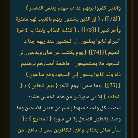
والذين كفروا بربهم عذاب جهنم وبئس المصير }
{
[72]
}
،
{ إن الذين يخشون ربهم بالغيب لهم مغفرة
وأجر كبير }
{
[73]
}
،
{ كذلك العذاب ولعذاب الآخرة
أكبر لو كانوا يعلمون . إن للمتقين عند ربهم جنات
النعيم }
{
[74]
}
{ يوم يكشف عن ساق ويدعون إلى
السجود فلا يستطيعون . خاشعة أبصارهم ترهقهم
ذلة وقد كانوا يدعون إلى السجود وهم سالمون }
{
[75]
}
. وما سمي اليوم الآخر
{ يوم التغابن }
و
{
الحاقة }
إلا في سورتين من هذه الخمس عشرة
سميت كل واحدة منهما باسم من هذين الاسمين وما
وصف بالطول المذهل إلا في سورة
{ المعارج }
:
{
سأل سائل بعذاب واقع . للكافرين ليس له دافع . من