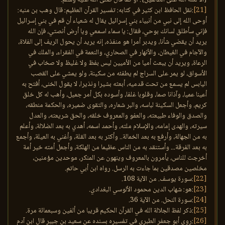
[21]
:نقل الحافظ ابن كثير في كتابه: تفسير القرآن العظيم: قال وهب بن منبه:
أوحى الله إلى نبي من أنبياء بني إسرائيل يقال له شعياء أن قم في بني إسرائيل
فإني سأطلق لسانك بوحي، فقال: يا سماء اسمعي ويا أرض أنصتي، فإن الله
يريد أن يقضي شأنا، ويدبر أمرا هو منفذه، إنه يريد أن يحول الريف إلى الفلاة،
والآجام في الغيطان، والأنهار في الصحاري، والنعمة في الفقراء، والملك في
الرعاة، ويريد أن يبعث أميا من الأميين ليس بفظ ولا غليظ ولا صخاب في
الأسواق، لو يمر على السراج لم يطفئه من سكينة، ولو يمشي على القصب
اليابس لم يسمع من تحت قدميه، أبعثه بشيرا ونذيرا، لا يقول الخنى، أفتح به
أعينا عميا، وآذانا صما، وقلوبا غلفا، وأسوده بكل أمر جميل، وأهب له كل خلق
كريم، وأجعل السكينة لباسه، والبر شعاره، والتقوى ضميره، والحكمة منطقه،
والصدق والوفاء طبيعته، والعفو والمعروف خلقه، والحق شريعته، والعدل
سيرته، والهدى إمامه، والإسلام ملته، وأحمد اسمه، أهدي به بعد الضلالة، وأعلم
به من الجهالة، وأرفع به بعد الخمالة.. وأكثر به بعد القلة، وأغني به العيلة، وأجمع
به بعد الفرقة... وأستنقد به من الناس عظيما من الهلكة، وأجعل أمته خير أمة
أخرجت للناس، يأمرون بالمعروف وينهون عن المنكر، موحدين مؤمنين،
مخلصين مصدقين بما جاءت به الرسل. رواه ابن أبي حاتم.
[22]
:سورة يوسف. من الآية 108.
[23]
:هو: شهاب الدين محمود الألوسي البغدادي.
[24]
:سورة النحل. من الآية 36.
[25]
:ذكر لفظ الجلالة الله في القرآن الحكيم قريبا من ألفين وسبعمائة مرة.
[26]
:روى أبو جعفر الطبري في تفسيره بسنده عن سعيد بن جبير قال ابن آدم