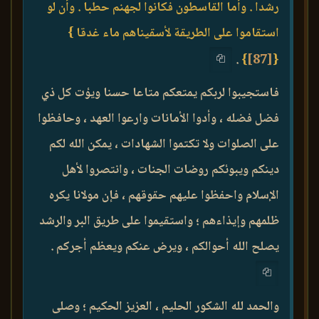
رشدا . وأما القاسطون فكانوا لجهنم حطبا . وأن لو
استقاموا على الطريقة لأسقيناهم ماء غدقا }
.
}
[87]
{
فاستجيبوا لربكم يمتعكم متاعا حسنا ويؤت كل ذي
فضل فضله ، وأدوا الأمانات وارعوا العهد ، وحافظوا
على الصلوات ولا تكتموا الشهادات ، يمكن الله لكم
دينكم ويبوئكم روضات الجنات ، وانتصروا لأهل
الإسلام واحفظوا عليهم حقوقهم ، فإن مولانا يكره
ظلمهم وإيذاءهم ؛ واستقيموا على طريق البر والرشد
يصلح الله أحوالكم ، ويرض عنكم ويعظم أجركم .
والحمد لله الشكور الحليم ، العزيز الحكيم ؛ وصلى