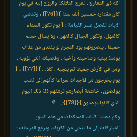
الله ذي المعارج . تعرج الملائكة والروح إليه في يوم
كان مقداره خمسين ألف سنة }
{
[76]
}
،
وتمضي
الآيات تفصل عسر القيامة :
{ يوم تكون السماء
كالمهل . وتكون الجبال كالعهن ، ولا يسأل حميم
حميما . يبصرونهم يود المجرم لو يفتدى من عذاب
يومئذ ببنيه وصاحبته وأخيه . وفصيلته التي تؤويه .
ومن في الأرض جميعا ثم ينجيه . كلا . . }
{
[77]
}
،
{
يوم يخرجون من الأجداث سراعا كأنهم إلى نصب
يوفضون . خاشعة أبصارهم ترهقهم ذلة ذلك اليوم
الذي كانوا يوعدون }
{
[78]
}
.
وكم دعتنا الآيات المحكمات في هذه السور
المباركات إلى ما ينجي من الكربات ويرفع الدرجات :