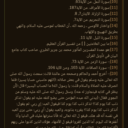
[10]
:سورة النمل. من الآية65.
[11]
:سورة الأعراف. من الآية187.
[12]
:سورة الزلزلة. الآيتان7، 8.
[13]
:سورة التحريم. من الآية7.
[14]
:واختار الألوسي ـ رحمه الله ـ أن الخطاب لموسى عليه السلام، والنهي
بطريق التهييج والإلهاب.
[15]
:سورة الليل. الآية 11.
[16]
:ما بين العلامتين [ ] من تفسير القرآن العظيم.
[17]
:هو عمدة المفسرين المأثور محمد بن جرير الطبري. صاحب كتاب جامع
البيان في تأويل القرآن.
[18]
:- سورة الزمر. من الآية 73.
[19]
:- سورة الصافات. الآية 103، ومن الآية 104.
[20]
:- أخرج أحمد والحاكم وصححه عن عائشة قالت: سمعت رسول الله صلى
الله تعالى عليه وسلم يقول في بعض صلاته: (اللهم حاسبني حسابا يسيرا؛ فلما
انصرف عليه الصلاة والسلام قلت: يا رسول الله! ما الحساب اليسير؟ قال: (أن
ينظر في كتابه فيتجاوز له عنه). وسئل رسول الله صلى الله عليه وسلم عن
النجوى فقال: (يدني الله عبده المؤمن حتى يضع كنفه عليه ثم يقول: تذكر
ذنب كذا يوم كذا؟ تذكر ذنب كذا يوم كذا فيقول العبد: إي ربي. ثم يقول:
أتذكر ذنب كذا يوم كذا؟ يقرره بذنوبه، والعبد يقول: أي ربي؛ حتى يرى العبد
في نفسه أنه قد هلك، فيقو ل الله تعالى له: فأنا سترتها عليك في الدنيا وأنا
أغفرها لك اليوم. أما الذين كفروا فيقو ل الأشهاد. هؤلاء الذين كذبوا على ربهم
{ألا لعنة الله على الظالمين}. أو كما قال صلى الله عليه وسلم.