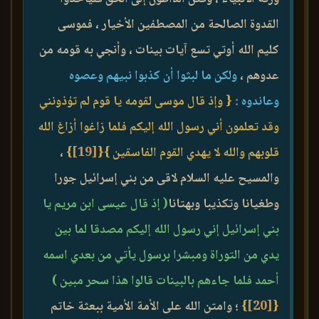
القدوة الصالحة من المصطفين الأخيار ، فموسى
كليم الله أوتي تسع آيات بينات ، وأنجي به قومه من
عدوهم ،
ولكن ما لبثوا أن كذبوا نبيهم وعصوه
وعاندوه :
{ وإذ قال موسى لقومه يا قوم لم تؤذونني
وقد تعلمون أني رسول الله إليكم فلما زاغوا أزاغ الله
قلوبهم والله لا يهدي القوم الفاسقين }
{
[19]
}
،
والمسيح عليه السلام لاقى من بني إسرائيل جورا
وطغيانا وتكذيبا وبهتانا
( إذ قال عيسى ابن مريم يا
بني إسرائيل إني رسول الله إليكم مصدقا لما بين
يدي من التوراة ومبشرا برسول يأتي من بعدي اسمه
أحمد فلما جاءهم بالبينات قالوا هذا سحر مبين )
{
[20]
}
؛ وامتن الله على الأمة الأمية ببعثة خاتم