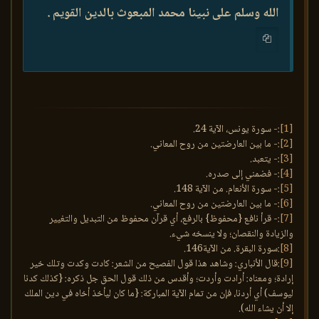
الله وسلم على نبينا محمد المبعوث بالدين القويم .
[1]
:- سورة يونس، الآية 24.
[2]
:- ما بين العارضتين من روح المعاني.
[3]
:- يتعبد.
[4]
:- فضمني إلى صدره.
[5]
:- سورة الأنعام. من الآية 148.
[6]
:- ما بين العارضتين من روح المعاني.
[7]
:- قرأ نافع {محفوظ} بالرفع، أي قرآن محفوظ من التبديل والتغيير
والزيادة والنقصان؛ ولا ينسخه شيء.
[8]
:سورة البقرة. من الآية146.
[9]
:قال الأنباري: وشاهد هذا قول الفصيح من الشعر: كادت وكدت وتلك خير
إرادة؛ ومعناه: أرادت وأردت؛ وأقدس من ذلك قول الحق جل ذكره: {كذلك كدنا
ليوسف) أي أردنا، فإن من تمام الآية المباركة: {ما كان ليأخذ أخاه في دين الملك
إلا أن يشاء الله).