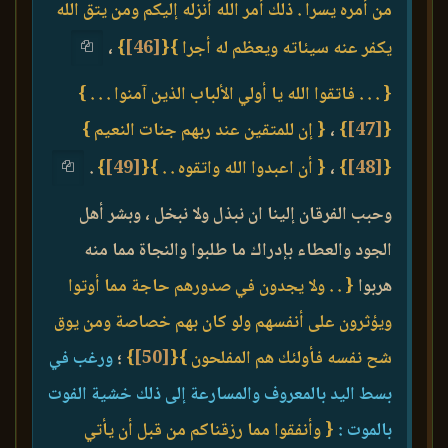
من أمره يسرا . ذلك أمر الله أنزله إليكم ومن يتق الله
يكفر عنه سيئاته ويعظم له أجرا }
{
[46]
}
،
{ . . . فاتقوا الله يا أولي الألباب الذين آمنوا . . . }
{
[47]
}
،
{ إن للمتقين عند ربهم جنات النعيم }
{
[48]
}
،
{ أن اعبدوا الله واتقوه . . }
{
[49]
}
.
وحبب الفرقان إلينا ان نبذل ولا نبخل ، وبشر أهل
الجود والعطاء بإدراك ما طلبوا والنجاة مما منه
هربوا
{ . . ولا يجدون في صدورهم حاجة مما أوتوا
ويؤثرون على أنفسهم ولو كان بهم خصاصة ومن يوق
شح نفسه فأولئك هم المفلحون }
{
[50]
}
؛
ورغب في
بسط اليد بالمعروف والمسارعة إلى ذلك خشية الفوت
بالموت :
{ وأنفقوا مما رزقناكم من قبل أن يأتي