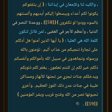
،
والكيد لنا والإمعان في إيذائنا :
{ إن يثقفوكم
يكونوا لكم أعداء ويبسطوا إليكم أيديهم وألسنتهم
بالسوء وودوا لو تكفرون }
{
[58]
}
، ووعدنا النصر في
الدنيا ، وأعظم الأجر في العقبى ،
لمن قاتل لتكون
كلمة الله هي العليا :
{ يا أيها الذين آمنوا هل أدلكم
على تجارة تنجيكم من عذاب أليم . تؤمنون بالله
ورسوله وتجاهدون في سبيل الله بأموالكم وأنفسكم
ذلكم خير لكم إن كنتم تعلمون . يغفر لكم ذنوبكم
ويدخلكم جنات تجري من تحتها الأنهار ومساكن
طيبة في جنات عدن ذلك الفوز العظيم . وأخرى
تحبونها نصر من الله وفتح قريب وبشر المؤمنين }
.
}
[59]
{