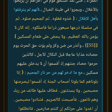
الفقراء ، حتى لقد استحق قوم في أخراهم أن يربطوا
بالأغلال ، ويجروا في طينة الخبال ،
لأنهم لم يترفقوا
بأهل الإقلال :
{ خذوه فغلوه . ثم الجحيم صلوه . ثم
في سلسلة ذرعها سبعون ذراعا فاسلكوه . إنه كان لا
يؤمن بالله العظيم . ولا يحض على طعام المسكين }
{
[55]
}
، وأنذر من ضن وكز ولم يؤت حق الحرث يوم
حصاده عذابا عاجلا قبل النكال الآجل ، كالذين
حرموا حصاد جنتهم إذ أقسموا أن لا يدخلن عليهم
مسكين ،
مع ما ادخر لهم من حر نار الجحيم :
{ إنا
بلوناهم كما بلونا أصحاب الجنة إذ أقسموا ليصرمنها
مصبحين . ولا يستثنون . فطاف عليها طائف من ربك
وهم نائمون . فأصبحت كالصريم . فتنادوا مصبحين .
أن اغدوا على حرثكم إن كنتم صارمين . فانطلقوا