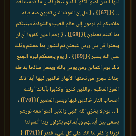
أيها الذين آمنوا اتقوا الله ولتنظر نفس ما قدمت لغد
. . }
{
[67]
}
،
{ قل إن الموت الذي تفرون منه فإنه
ملاقيكم ثم تردون إلى عالم الغيب والشهادة فينبئكم
بما كنتم تعملون }
{
[68]
}
،
{ زعم الذين كفروا أن لن
يبعثوا قل بلى وربي لتبعثن ثم لتنبؤن بما عملتم وذلك
على الله يسير }
{
[69]
}
،
{ يوم يجمعكم ليوم الجمع
ذلك يوم التغابن ومن يؤمن بالله ويعمل صالحا يدخله
جنات تجري من تحتها الأنهار خالدين فيها أبدا ذلك
الفوز العظيم . والذين كفروا وكذبوا بآياتنا أولئك
أصحاب النار خالدين فيها وبئس المصير }
{
[70]
}
،
{ . . يوم لا يخزي الله النبي والذين آمنوا معه نورهم
يسعى بين أيديهم وبأيمانهم يقولون ربنا أتمم لنا
نورنا واغفر لنا إنك على كل شيء قدير }
{
[71]
}
{