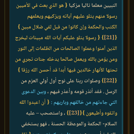
النبيين معلما تاليا مزكيا
{ هو الذي بعث في الأميين
رسولا منهم يتلو عليهم آياته ويزكيهم ويعلمهم
الكتب والحكمة وإن كانوا من قبل لفي ضلال مبين }
{
[21]
}
{ رسولا يتلو عليكم آيات الله مبينات ليخرج
الذين آمنوا وعملوا الصالحات من الظلمات إلى النور
ومن يؤمن بالله ويعمل صالحا يدخله جنات تجري من
تحتها الأنهار خالدين فيها أبدا قد أحسن الله رزقا }
{
[22]
}
وصلوات ربنا على نوح أول أولي العزم من
الرسل . فقد أنذر قومه وأعذر فيهم ،
وبين الدعوى
التي جاءتهم من خالقهم وباريهم :
{ أن اعبدوا الله
واتقوه وأطيعون }
{
[23]
}
، واستصحب – عليه
السلام- الحكمة والموعظة الحسنة ، فهو يستخفي