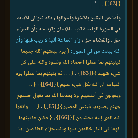
.
}
[62]
{
وأما عن اليقين بالآخرة وأحوالها ، فقد تتوالى الآيات
في السورة الواحدة تثبت الإيمان وترسخه بأن الجزاء
حق ، والقضاء حق ،
وأن الساعة آتية لا ريب فيها وأن
الله يبعث من في القبور :
{ يوم يبعثهم الله جميعا
فينبئهم بما عملوا أحصاه الله ونسوه والله على كل
شيء شهيد }
{
[63]
}
،
{ . . . ثم ينبئهم بما عملوا يوم
القيامة إن الله بكل شيء عليم }
{
[64]
}
،
{ . .
ويقولون في أنفسهم لولا يعذبنا الله بما نقول حسبهم
جهنم يصلونها فبئس المصير }
{
[65]
}
،
{ . . . واتقوا
الله الذي إليه تحشرون }
{
[66]
}
،
{ فكان عاقبتهما
أنهما في النار خالدين فيها وذلك جزاء الظالمين . يا