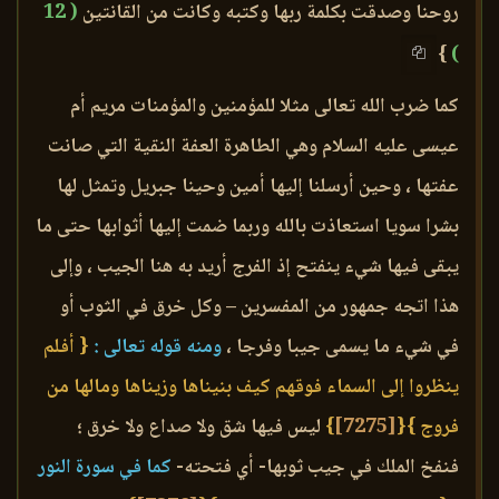
روحنا وصدقت بكلمة ربها وكتبه وكانت من القانتين
( 12
}
)
كما ضرب الله تعالى مثلا للمؤمنين والمؤمنات مريم أم
عيسى عليه السلام وهي الطاهرة العفة النقية التي صانت
عفتها ، وحين أرسلنا إليها أمين وحينا جبريل وتمثل لها
بشرا سويا استعاذت بالله وربما ضمت إليها أثوابها حتى ما
يبقى فيها شيء ينفتح إذ الفرج أريد به هنا الجيب ، وإلى
هذا اتجه جمهور من المفسرين – وكل خرق في الثوب أو
في شيء ما يسمى جيبا وفرجا ،
ومنه قوله تعالى :
{ أفلم
ينظروا إلى السماء فوقهم كيف بنيناها وزيناها ومالها من
فروج }
{
[7275]
}
ليس فيها شق ولا صداع ولا خرق ؛
فنفخ الملك في جيب ثوبها- أي فتحته-
كما في سورة النور