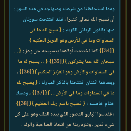
ومما استحفظنا من شرعته ومنهاجه في هذه السور :
أن نسبح الله تعالى كثيرا ،
فقد افتتحت سورتان
منها بالقول الرباني الكريم :
{ سبح لله ما في
السماوات وما في الأرض وهو العزيز الحكيم }
{
[34]
}
كما اختتمت أولاهما بتسبيحه جل وعز :
{ . .
سبحان الله عما يشركون }
{
[35]
}
{ . . يسبح له ما
في السماوات والأرض وهو العزيز الحكيم }
{
[36]
}
،
وبعدهما اثنتان افتتحتا بالذكر المبارك :
{ يسبح لله
ما في السماوات وما في الأرض . . }
{
[37]
}
،
ومسك
ختام خامسة :
{ فسبح باسم ربك العظيم }
{
[38]
}
؛ فقدسوا البارئ المصور الذي بيده الملك وهو على كل
شيء قدير ، وتنزه ربنا عن اتخاذ الصاحبة والولد .