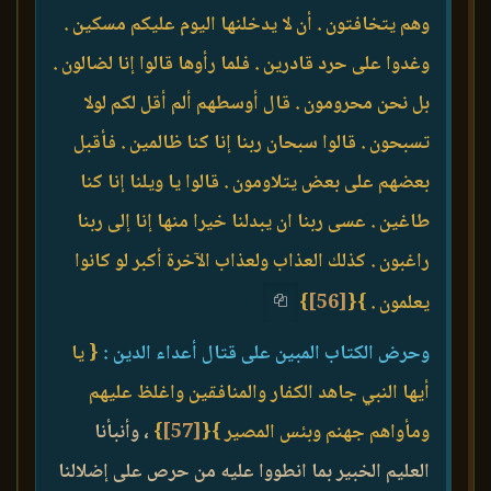
وهم يتخافتون . أن لا يدخلنها اليوم عليكم مسكين .
وغدوا على حرد قادرين . فلما رأوها قالوا إنا لضالون .
بل نحن محرومون . قال أوسطهم ألم أقل لكم لولا
تسبحون . قالوا سبحان ربنا إنا كنا ظالمين . فأقبل
بعضهم على بعض يتلاومون . قالوا يا ويلنا إنا كنا
طاغين . عسى ربنا ان يبدلنا خيرا منها إنا إلى ربنا
راغبون . كذلك العذاب ولعذاب الآخرة أكبر لو كانوا
يعلمون . }
{
[56]
}
وحرض الكتاب المبين على قتال أعداء الدين :
{ يا
أيها النبي جاهد الكفار والمنافقين واغلظ عليهم
ومأواهم جهنم وبئس المصير }
{
[57]
}
، وأنبأنا
العليم الخبير بما انطووا عليه من حرص على إضلالنا