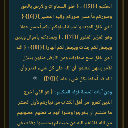
الحكيم }
{
[5]
}
،
{ خلق السماوات والأرض بالحق
وصوركم فأحسن صوركم وإليه المصير }
{
[6]
}
{
الذي خلق الموت والحياة ليبلوكم أيكم أحسن عملا
وهو العزيز الغفور }
{
[7]
}
.
{ ويمددكم بأموال وبنين
ويجعل لكم جنات ويجعل لكم أنهارا }
{
[8]
}
؛
{ الله
الذي خلق سبع سماوات ومن الأرض مثلهن يتنزل
الأمر بينهن لتعلموا أن الله على كل شيء قدير وأن
الله قد أحاط بكل شيء علما }
{
[9]
}
.
ومن آيات الحجة قوله الحكيم :
{ هو الذي أخرج
الذين كفروا من أهل الكتاب من ديارهم لأول الحشر
ما ظننتم أن يخرجوا وظنوا أنهم ما نعتهم حصونهم
من الله فأتاهم الله من حيث لم يحتسبوا وقذف في