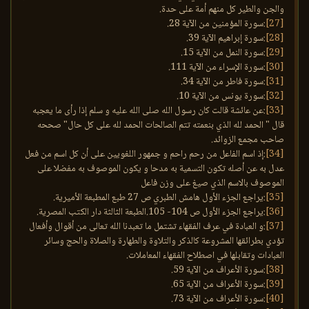
والجن والطير كل منهم أمة على حدة.
[27]
:سورة المؤمنين من الآية 28.
[28]
:سورة إبراهيم الآية 39.
[29]
:سورة النمل من الآية 15.
[30]
:سورة الإسراء من الآية 111.
[31]
:سورة فاطر من الآية 34.
[32]
:سورة يونس من الآية 10.
[33]
:عن عائشة قالت كان رسول الله صلى الله عليه و سلم إذا رأى ما يعجبه
قال " الحمد لله الذي بنعمته تتم الصالحات الحمد لله على كل حال" صححه
صاحب مجمع الزوائد.
[34]
:إذ اسم الفاعل من رحم راحم و جمهور اللغويين على أن كل اسم من فعل
عدل به عن أصله تكون التسمية به مدحا و يكون الموصوف به مفضلا على
الموصوف بالاسم الذي صيغ على وزن فاعل
[35]
:يراجع الجزء الأول هامش الطبري ص 27 طبع المطبعة الأميرية.
[36]
:يراجع الجزء الأول ص 104- 105.الطبعة الثالثة دار الكتب المصرية.
[37]
:و العبادة في عرف الفقهاء تشتمل ما تعبدنا الله تعالى من أقوال وأفعال
تؤدي بطرائقها المشروعة كالذكر والتلاوة والطهارة والصلاة والحج وسائر
العبادات وتقابلها في اصطلاح الفقهاء المعاملات.
[38]
:سورة الأعراف من الآية 59.
[39]
:سورة الأعراف من الآية 65.
[40]
:سورة الأعراف من الآية 73.