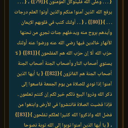
{ . . . وعلى الله فليتوكل المؤمنون }
{
[79]
}
،
{ . . .
يرفع الله الذين آمنوا منكم والذين أوتوا العلم درجات
. . . }
{
[80]
}
،
{ . . أولئك كتب في قلوبهم الإيمان
وأيدهم بروح منه ويدخلهم جنات تجري من تحتها
الأنهار خالدين فيها رضي الله عنه ورضوا عنه أولئك
حزب الله ألا إن حزب الله هم المفلحون }
{
[81]
}
{ لا
يستوي أصحاب النار وأصحاب الجنة أصحاب الجنة
أصحاب الجنة هم الفائزون }
{
[82]
}
{ يا أيها الذين
آمنوا إذا نودي للصلاة من يوم الجمعة فاسعوا إلى
ذكر الله وذروا البيع ذلكم خير لكم إن كنتم تعلمون .
فإذا قضيت الصلاة فانتشروا في الأرض وابتغوا من
فضل الله واذكروا الله كثيرا لعلكم تفلحون }
{
[83]
}
،
{ يا أيها الذين آمنوا توبوا إلى الله توبة نصوحا