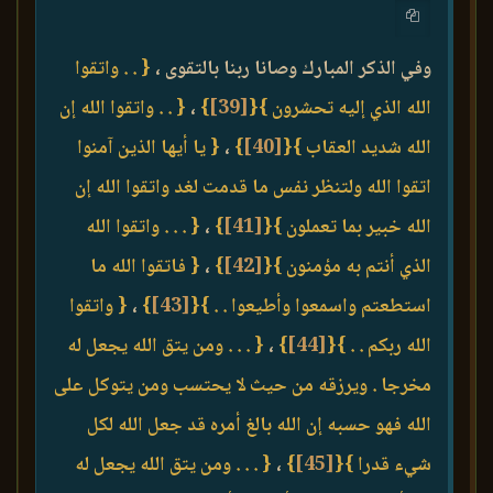
وفي الذكر المبارك وصانا ربنا بالتقوى ،
{ . . واتقوا
الله الذي إليه تحشرون }
{
[39]
}
،
{ . . واتقوا الله إن
الله شديد العقاب }
{
[40]
}
،
{ يا أيها الذين آمنوا
اتقوا الله ولتنظر نفس ما قدمت لغد واتقوا الله إن
الله خبير بما تعملون }
{
[41]
}
،
{ . . . واتقوا الله
الذي أنتم به مؤمنون }
{
[42]
}
،
{ فاتقوا الله ما
استطعتم واسمعوا وأطيعوا . . }
{
[43]
}
،
{ واتقوا
الله ربكم . . }
{
[44]
}
،
{ . . . ومن يتق الله يجعل له
مخرجا . ويرزقه من حيث لا يحتسب ومن يتوكل على
الله فهو حسبه إن الله بالغ أمره قد جعل الله لكل
شيء قدرا }
{
[45]
}
،
{ . . . ومن يتق الله يجعل له