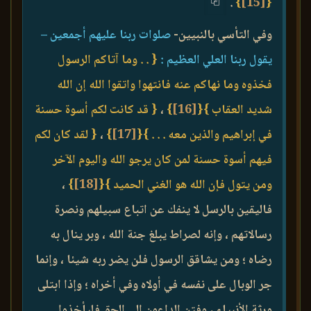
.
}
[15]
{
وفي التأسي بالنبيين-
صلوات ربنا عليهم أجمعين –
يقول ربنا العلي العظيم :
{ . . وما آتاكم الرسول
فخذوه وما نهاكم عنه فانتهوا واتقوا الله إن الله
شديد العقاب }
{
[16]
}
،
{ قد كانت لكم أسوة حسنة
في إبراهيم والذين معه . . . }
{
[17]
}
،
{ لقد كان لكم
فيهم أسوة حسنة لمن كان يرجو الله واليوم الآخر
ومن يتول فإن الله هو الغني الحميد }
{
[18]
}
،
فاليقين بالرسل لا ينفك عن اتباع سبيلهم ونصرة
رسالاتهم ، وإنه لصراط يبلغ جنة الله ، وبر ينال به
رضاه ؛ ومن يشاقق الرسول فلن يضر ربه شيئا ، وإنما
جر الوبال على نفسه في أولاه وفي أخراه ؛ وإذا ابتلى
ورثة الأنبياء ، وفتن الداعون إلى الحق فليأخذوا