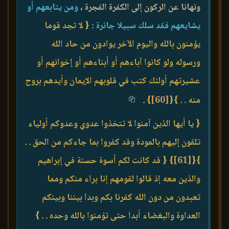
ونهانا عن الركون إلى الكفرة الفجرة ،
ومن يتابعهم أو
يشايعهم فقد سلك سبيلا جائرة :
{ لا تجد قوما
يؤمنون بالله واليوم الآخر يوادون من حاد الله
ورسوله ولو كانوا آباءهم أو أبناءهم أو إخوانهم أو
عشيرتهم أولئك كتب في قلوبهم الإيمان وأيدهم بروح
منه . . }
{
[60]
}
.
{ يا أيها الذين آمنوا لا تتخذوا عدوي وعدوكم أولياء
تلقون إليهم بالمودة وقد كفروا بما جاءكم من الحق . .
}
{
[61]
}
{ قد كانت لكم أسوة حسنة في إبراهيم
والذين معه إذ قالوا لقومهم إنا براء منكم ومما
تعبدون من دون الله كفرنا بكم وبدا بيننا وبينكم
العداوة والبغضاء أبدا حتى تؤمنوا بالله وحده . . }