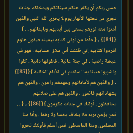
عسى ربكم أن يكفر عنكم سيئاتكم ويدخلكم جنات
تجري من تحتها الأنهار يوم لا يخزي الله النبي والذين
آمنوا معه نورهم يسعى بين أيديهم وبأيمانهم . . }
{
[84]
}
،
{ فأما من أوتي كتابه بيمينه فيقول هاؤم
اقرءوا كتابيه إني ظننت أني ملاق حسابيه . فهو في
عيشة راضية . في جنة عالية . قطوفها دانية . كلوا
واشربوا هنيئا بما أسلفتم في الأيام الخالية }
{
[85]
}
،
{ والذين هم لأماناتهم وعهدهم راعون . والذين هم
بشهاداتهم قائمون . والذين هم على صلاتهم
يحافظون . أولئك في جنات مكرمون }
{
[86]
}
،
{ . .
فمن يؤمن بربه فلا يخاف بخسا ولا رهقا . وأنا منا
المسلمون ومنا القاسطون فمن أسلم فأولئك تحروا