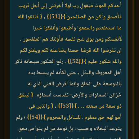
أحدكم الموت فيقول رب لولا أخرتني إلى أجل قريب
فأصدق وأكن من الصالحين }
{
[51]
}
،
{ فاتقوا الله
ما استطعتم واسمعوا وأطيعوا وأنفقوا خيرا
لأنفسكم ومن يوق شح نفسه فأولئك هم المفلحون .
إن تقرضوا الله قرضا حسنا يضاعفه لكم ويغفر لكم
والله شكور حليم }
{
[52]
}
. رفع الشكور سبحانه ذكر
أهل المعروف والبذل ، حتى لكأنه لم يبسط يده
بالتوسعة على الخلق وإنما أقرض الغني الذي له
خزائن السماوات والأرض- تقدست أسماؤه-
{ لينفق
ذو سعة من سعته . . . }
{
[53]
}
،
{ والذين في
أموالهم حق معلوم . للسائل والمحروم }
{
[54]
}
؛ ولم
يتوعد البخلاء وحسب ، بل توعد من لم يتواص بحق