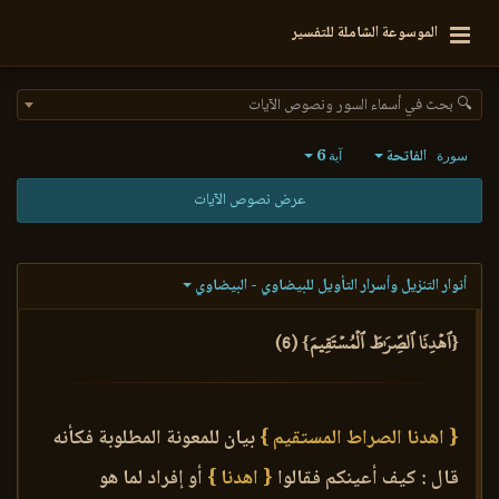
الموسوعة الشاملة للتفسير
🔍 بحث في أسماء السور ونصوص الآيات
الفاتحة
6
سورة
آية
عرض نصوص الآيات
أنوار التنزيل وأسرار التأويل للبيضاوي - البيضاوي
{ٱهۡدِنَا ٱلصِّرَٰطَ ٱلۡمُسۡتَقِيمَ} (6)
{ اهدنا الصراط المستقيم }
بيان للمعونة المطلوبة فكأنه
قال : كيف أعينكم فقالوا
{ اهدنا }
أو إفراد لما هو