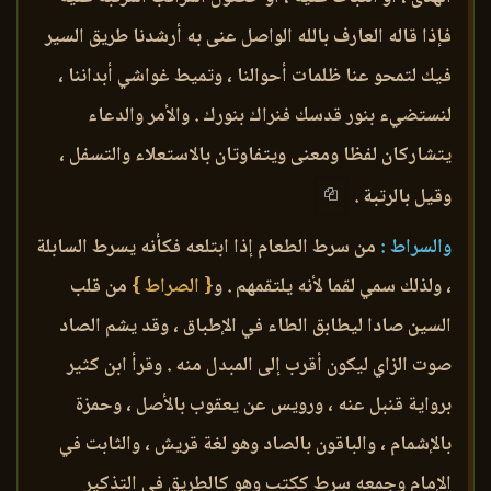
فإذا قاله العارف بالله الواصل عنى به أرشدنا طريق السير
فيك لتمحو عنا ظلمات أحوالنا ، وتميط غواشي أبداننا ،
لنستضيء بنور قدسك فنراك بنورك . والأمر والدعاء
يتشاركان لفظا ومعنى ويتفاوتان بالاستعلاء والتسفل ،
وقيل بالرتبة .
والسراط :
من سرط الطعام إذا ابتلعه فكأنه يسرط السابلة
، ولذلك سمي لقما لأنه يلتقمهم . و
{ الصراط }
من قلب
السين صادا ليطابق الطاء في الإطباق ، وقد يشم الصاد
صوت الزاي ليكون أقرب إلى المبدل منه . وقرأ ابن كثير
برواية قنبل عنه ، ورويس عن يعقوب بالأصل ، وحمزة
بالإشمام ، والباقون بالصاد وهو لغة قريش ، والثابت في
الإمام وجمعه سرط ككتب وهو كالطريق في التذكير