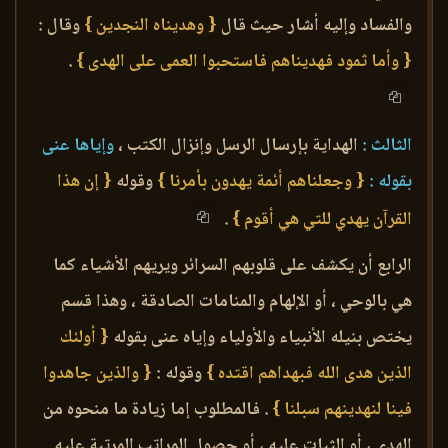
والفساد وإليه أشار حيث قال
{ وهديناه النجدين }
وقال :
{ وأما ثمود فهديناهم فاستحبوا العمى على الهدى }
.
الثالث :
الهداية بإرسال الرسل وإنزال الكتب ،
وإياها عنى
بقوله :
{ وجعلناهم أئمة يهدون بأمرنا }
وقوله
{ إن هذا
القرآن يهدي للتي هي أقوم }
.
الرابع أن يكشف على قلوبهم السرائر ويريهم الأشياء كما
هي بالوحي ، أو الإلهام والمنامات الصادقة ، وهذا قسم
يختص بنيله الأنبياء والأولياء وإياه عنى بقوله
{ أولئك
الذين هدى الله فبهداهم اقتده }
وقوله :
{ والذين جاهدوا
فينا لنهدينهم سبلنا }
. فالمطلوب إما زيادة ما منحوه من
الهدى ، أو الثبات عليه ، أو حصول المراتب المرتبة عليه