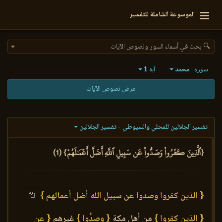
الموسوعة الشاملة للتفسير
🔍 بحث في أسماء السور ونصوص الآيات
محمد
1
سورة
آية
عرض نصوص الآيات
تفسير الجلالين للمحلي والسيوطي - تفسير الجلالين
{ٱلَّذِينَ كَفَرُواْ وَصَدُّواْ عَن سَبِيلِ ٱللَّهِ أَضَلَّ أَعۡمَٰلَهُمۡ} (1)
{ الذين كفروا وصدوا عن سبيل الله أضل أعمالهم }
{ الذين كفروا }
من أهل مكة
{ وصدُّوا }
غيرهم
{ عن