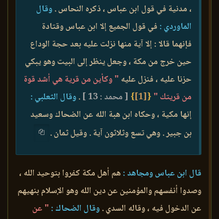
، مدنية في قول ابن عباس ، ذكره النحاس .
وقال
الماوردي :
في قول الجميع إلا ابن عباس وقتادة
فإنهما قالا : إلا آية منها نزلت عليه بعد حجة الوداع
حين خرج من مكة ، وجعل ينظر إلى البيت وهو يبكي
حزنا عليه ، فنزل عليه
" وكأين من قرية هي أشد قوة
من قريتك "
{
[1]
}
[ محمد : 13 ]
.
وقال الثعلبي :
إنها مكية ، وحكاه ابن هبة الله عن الضحاك وسعيد
بن جبير . وهي تسع وثلاثون آية . وقيل ثمان .
قال ابن عباس ومجاهد :
هم أهل مكة كفروا بتوحيد الله ،
وصدوا أنفسهم والمؤمنين عن دين الله وهو الإسلام بنهيهم
عن الدخول فيه ، وقاله السدي .
وقال الضحاك :
" عن