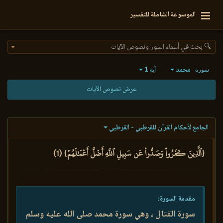
الموسوعة الشاملة للتفسير
🔍 بحث في أسماء السور ونصوص الآيات
محمد
1
سورة
آية
عرض نصوص الآيات
الجامع لأحكام القرآن للقرطبي - القرطبي
{ٱلَّذِينَ كَفَرُواْ وَصَدُّواْ عَن سَبِيلِ ٱللَّهِ أَضَلَّ أَعۡمَٰلَهُمۡ} (1)
مقدمة السورة:
سورة القتال ، وهي سورة محمد صلى الله عليه وسلم