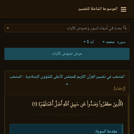
الموسوعة الشاملة للتفسير
🔍 بحث في أسماء السور ونصوص الآيات
محمد
1
سورة
آية
عرض نصوص الآيات
المنتخب في تفسير القرآن الكريم للمجلس الأعلى للشؤون الإسلامية - المنتخب
[إخفاء]
{ٱلَّذِينَ كَفَرُواْ وَصَدُّواْ عَن سَبِيلِ ٱللَّهِ أَضَلَّ أَعۡمَٰلَهُمۡ} (1)
مقدمة السورة: