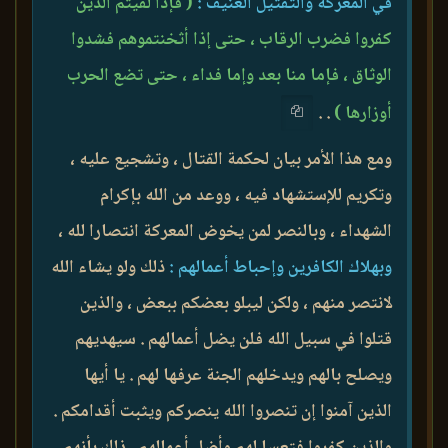
في المعركة والتقتيل العنيف :
( فإذا لقيتم الذين
كفروا فضرب الرقاب ، حتى إذا أثخنتموهم فشدوا
الوثاق ، فإما منا بعد وإما فداء ، حتى تضع الحرب
أوزارها )
. .
ومع هذا الأمر بيان لحكمة القتال ، وتشجيع عليه ،
وتكريم للإستشهاد فيه ، ووعد من الله بإكرام
الشهداء ، وبالنصر لمن يخوض المعركة انتصارا لله ،
وبهلاك الكافرين وإحباط أعمالهم :
ذلك ولو يشاء الله
لانتصر منهم ، ولكن ليبلو بعضكم ببعض ، والذين
قتلوا في سبيل الله فلن يضل أعمالهم . سيهديهم
ويصلح بالهم ويدخلهم الجنة عرفها لهم . يا أيها
الذين آمنوا إن تنصروا الله ينصركم ويثبت أقدامكم .
والذين كفروا فتعسا لهم وأضل أعمالهم . ذلك بأنهم