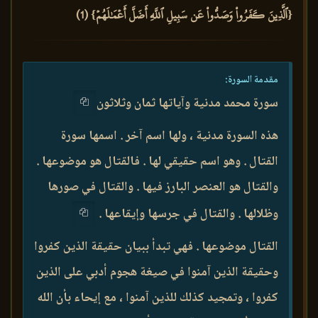
{ٱلَّذِينَ كَفَرُواْ وَصَدُّواْ عَن سَبِيلِ ٱللَّهِ أَضَلَّ أَعۡمَٰلَهُمۡ} (1)
مقدمة السورة:
سورة محمد مدنية وآياتها ثمان وثلاثون
هذه السورة مدنية ، ولها اسم آخر . اسمها سورة
القتال . وهو اسم حقيقي لها . فالقتال هو موضوعها .
والقتال هو العنصر البارز فيها . والقتال في صورها
وظلالها . والقتال في جرسها وإيقاعها .
القتال موضوعها . فهي تبدأ ببيان حقيقة الذين كفروا
وحقيقة الذين آمنوا في صيغة هجوم أدبي على الذين
كفروا ، وتمجيد كذلك للذين آمنوا ، مع إيحاء بأن الله