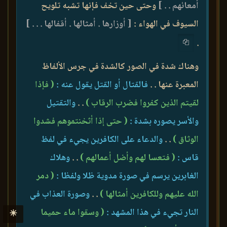
أمعائهم . . ]
وحتى حين تخف فإنها تشبه تلويح
السيوف في الهواء :
[ أوزارها . أمثالها . أقفالها . . . ]
.
وهناك شدة في الصور كالشدة في جرس الألفاظ
المعبرة عنها . .
فالقتال أو القتل يقول عنه :
( فإذا
لقيتم الذين كفروا فضرب الرقاب )
. .
والتقتيل
والأسر يصوره بشدة :
( حتى إذا أثخنتموهم فشدوا
الوثاق )
. .
والدعاء على الكافرين يجيء في لفظ
قاس :
( فتعسا لهم وأضل أعمالهم )
. .
وهلاك
الغابرين يرسم في صورة مدوية ظلا ولفظا :
( دمر
الله عليهم وللكافرين أمثالها )
. .
وصورة العذاب في
النار تجيء في هذا المشهد :
( وسقوا ماء حميما
☀