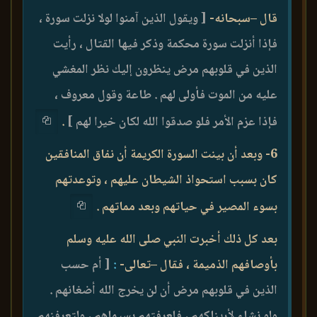
قال –سبحانه-
[ ويقول الذين آمنوا لولا نزلت سورة ،
فإذا أنزلت سورة محكمة وذكر فيها القتال ، رأيت
الذين في قلوبهم مرض ينظرون إليك نظر المغشي
عليه من الموت فأولى لهم . طاعة وقول معروف ،
فإذا عزم الأمر فلو صدقوا الله لكان خيرا لهم ]
.
6- وبعد أن بينت السورة الكريمة أن نفاق المنافقين
كان بسبب استحواذ الشيطان عليهم ، وتوعدتهم
بسوء المصير في حياتهم وبعد مماتهم .
بعد كل ذلك أخبرت النبي صلى الله عليه وسلم
بأوصافهم الذميمة ، فقال –تعالى-
:
[ أم حسب
الذين في قلوبهم مرض أن لن يخرج الله أضغانهم .
ولو نشاء لأريناكهم ، فلعرفتهم بسيماهم ، ولتعرفنهم