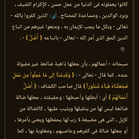
كانوا يعملونه فى الدنيا من عمل حسن ، كإِكرام الضيف ،
وبرد الوالدين ، ومساعدة المحتاج .
أى :
الذين كفروا بالله -
تعالى - وبكل ما يجب الإِيمان به ، ومنعوا غيرهم من اتباع
الدين الحق الذى أمر الله - تعالى - باتباعه
{ أَضَلَّ }
- .
سبحانه - أعمالهم ، بأن جعلها ذاهبة ضائعة غير مقبولة
عنده . كما قال - تعالى -
:
{ وَقَدِمْنَآ إلى مَا عَمِلُواْ مِنْ عَمَلٍ
فَجَعَلْنَاهُ هَبَآءً مَّنثُوراً }
قال صاحب الكشاف :
{ أَضَلَّ
أَعْمَالَهُمْ }
أى : أبطلها وأحبطها : وحقيقته ، جعلها ضالة
ضائعة ليس لها من يتقبلها ويثيب عليها ، كالضالة من
الإِبل ، التى هى مضيعة لا رب لها يحفظها ويعنى بأمرها ،
أو جعلها ضالة فى كفرهم وعاصيهم ، ومغلوبة بها ، كما