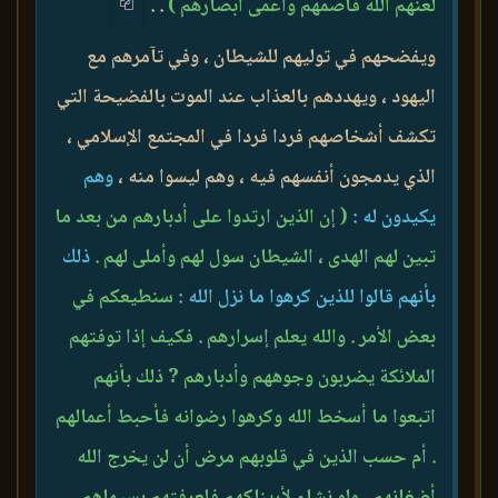
لعنهم الله فأصمهم وأعمى أبصارهم )
. .
ويفضحهم في توليهم للشيطان ، وفي تآمرهم مع
اليهود ، ويهددهم بالعذاب عند الموت بالفضيحة التي
تكشف أشخاصهم فردا فردا في المجتمع الإسلامي ،
الذي يدمجون أنفسهم فيه ، وهم ليسوا منه ،
وهم
يكيدون له :
( إن الذين ارتدوا على أدبارهم من بعد ما
تبين لهم الهدى ، الشيطان سول لهم وأملى لهم .
ذلك
بأنهم قالوا للذين كرهوا ما نزل الله :
سنطيعكم في
بعض الأمر . والله يعلم إسرارهم . فكيف إذا توفتهم
الملائكة يضربون وجوههم وأدبارهم ? ذلك بأنهم
اتبعوا ما أسخط الله وكرهوا رضوانه فأحبط أعمالهم
. أم حسب الذين في قلوبهم مرض أن لن يخرج الله
أضغانهم . ولو نشاء لأريناكهم فلعرفتهم بسيماهم ،