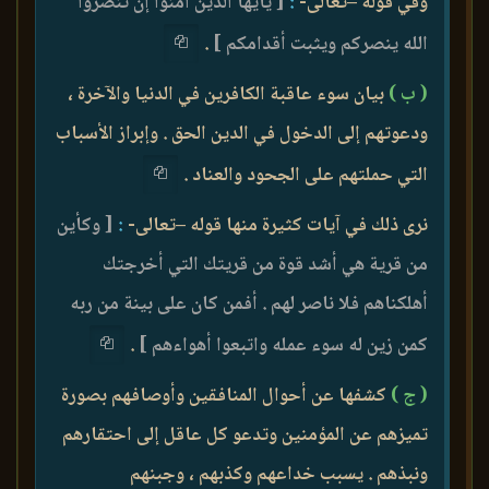
وفي قوله –تعالى-
:
[ يأيها الذين آمنوا إن تنصروا
الله ينصركم ويثبت أقدامكم ]
.
( ب‌ )
بيان سوء عاقبة الكافرين في الدنيا والآخرة ،
ودعوتهم إلى الدخول في الدين الحق . وإبراز الأسباب
التي حملتهم على الجحود والعناد .
نرى ذلك في آيات كثيرة منها قوله –تعالى-
:
[ وكأين
من قرية هي أشد قوة من قريتك التي أخرجتك
أهلكناهم فلا ناصر لهم . أفمن كان على بينة من ربه
كمن زين له سوء عمله واتبعوا أهواءهم ]
.
( ج )
كشفها عن أحوال المنافقين وأوصافهم بصورة
تميزهم عن المؤمنين وتدعو كل عاقل إلى احتقارهم
ونبذهم . يسبب خداعهم وكذبهم ، وجبنهم