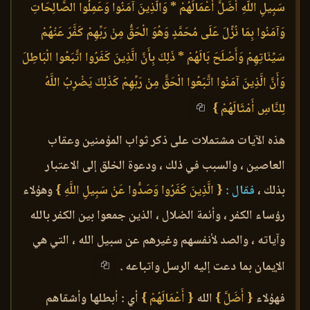
سَبِيلِ اللَّهِ أَضَلَّ أَعْمَالَهُمْ * وَالَّذِينَ آمَنُوا وَعَمِلُوا الصَّالِحَاتِ
وَآمَنُوا بِمَا نُزِّلَ عَلَى مُحَمَّدٍ وَهُوَ الْحَقُّ مِنْ رَبِّهِمْ كَفَّرَ عَنْهُمْ
سَيِّئَاتِهِمْ وَأَصْلَحَ بَالَهُمْ * ذَلِكَ بِأَنَّ الَّذِينَ كَفَرُوا اتَّبَعُوا الْبَاطِلَ
وَأَنَّ الَّذِينَ آمَنُوا اتَّبَعُوا الْحَقَّ مِنْ رَبِّهِمْ كَذَلِكَ يَضْرِبُ اللَّهُ
لِلنَّاسِ أَمْثَالَهُمْ }
هذه الآيات مشتملات على ذكر ثواب المؤمنين وعقاب
العاصين ، والسبب في ذلك ، ودعوة الخلق إلى الاعتبار
بذلك ،
فقال :
{ الَّذِينَ كَفَرُوا وَصَدُّوا عَنْ سَبِيلِ اللَّهِ }
وهؤلاء
رؤساء الكفر ، وأئمة الضلال ، الذين جمعوا بين الكفر بالله
وآياته ، والصد لأنفسهم وغيرهم عن سبيل الله ، التي هي
الإيمان بما دعت إليه الرسل واتباعه .
فهؤلاء
{ أَضَلَّ }
الله
{ أَعْمَالَهُمْ }
أي : أبطلها وأشقاهم