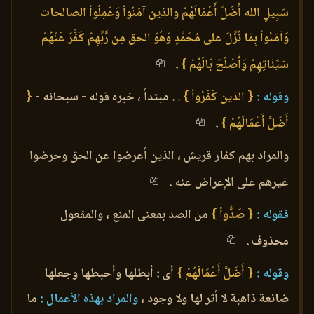
سَبِيلِ الله أَضَلَّ أَعْمَالَهُمْ والذين آمَنُواْ وَعَمِلُواْ الصالحات
وَآمَنُواْ بِمَا نُزِّلَ على مُحَمَّدٍ وَهُوَ الحق مِن رَّبِّهِمْ كَفَّرَ عَنْهُمْ
سَيِّئَاتِهِمْ وَأَصْلَحَ بَالَهُمْ }
.
وقوله :
{ الذين كَفَرُواْ }
. . مبتدأ ، خبره قوله - سبحانه -
{
أَضَلَّ أَعْمَالَهُمْ }
.
والمراد بهم كفار قريش ، الذين أعرضوا عن الحق وحرضوا
غيرهم على الإِعراض عنه .
فقوله :
{ صَدُّواْ }
من الصد بمعنى المنع ، والمفعول
محذوف .
وقوله :
{ أَضَلَّ أَعْمَالَهُمْ }
أى : أبطلها وأحبطها وجعلها
ضائعة ذاهبة لا أثر لها ولا وجود ،
والمراد بهذه الأعمال :
ما