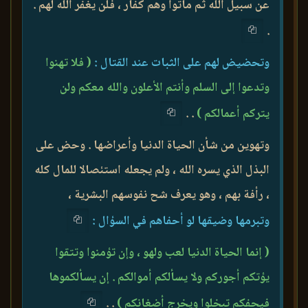
عن سبيل الله ثم ماتوا وهم كفار ، فلن يغفر الله لهم .
.
وتحضيض لهم على الثبات عند القتال :
( فلا تهنوا
وتدعوا إلى السلم وأنتم الأعلون والله معكم ولن
يتركم أعمالكم )
. .
وتهوين من شأن الحياة الدنيا وأعراضها . وحض على
البذل الذي يسره الله ، ولم يجعله استئصالا للمال كله
، رأفة بهم ، وهو يعرف شح نفوسهم البشرية ،
وتبرمها وضيقها لو أحفاهم في السؤال :
( إنما الحياة الدنيا لعب ولهو ، وإن تؤمنوا وتتقوا
يؤتكم أجوركم ولا يسألكم أموالكم . إن يسألكموها
فيحفكم تبخلوا ويخرج أضغانكم )
. .