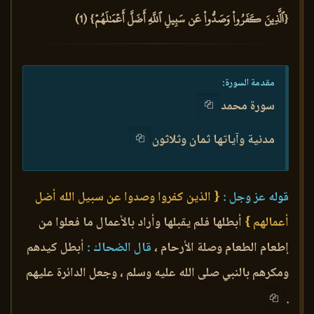
{ٱلَّذِينَ كَفَرُواْ وَصَدُّواْ عَن سَبِيلِ ٱللَّهِ أَضَلَّ أَعۡمَٰلَهُمۡ} (1)
مقدمة السورة:
سورة محمد
مدنية وآياتها ثمان وثلاثون
قوله عز وجل :
{ الذين كفروا وصدوا عن سبيل الله أضل
أعمالهم }
أبطلها فلم يقبلها وأراد بالأعمال ما فعلوا من
إطعام الطعام وصلة الأرحام ،
قال الضحاك :
أبطل كيدهم
ومكرهم بالنبي صلى الله عليه وسلم ، وجعل الدائرة عليهم
.