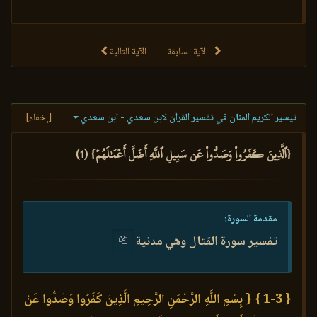
الآية السابقة
الآية التالية
تيسير الكريم المنان في تفسير القرآن لابن سعدي - ابن سعدي
[إخفاء]
{ٱلَّذِينَ كَفَرُواْ وَصَدُّواْ عَن سَبِيلِ ٱللَّهِ أَضَلَّ أَعۡمَٰلَهُمۡ} (1)
مقدمة السورة:
تفسير سورة القتال وهي مدنية
{ 1-3 }
{ بِسْمِ اللَّهِ الرَّحْمَنِ الرَّحِيمِ الَّذِينَ كَفَرُوا وَصَدُّوا عَنْ