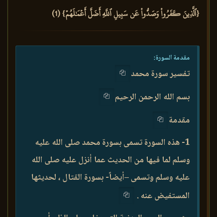
{ٱلَّذِينَ كَفَرُواْ وَصَدُّواْ عَن سَبِيلِ ٱللَّهِ أَضَلَّ أَعۡمَٰلَهُمۡ} (1)
مقدمة السورة:
تفسير سورة محمد
بسم الله الرحمن الرحيم
مقدمة
1- هذه السورة تسمى بسورة محمد صلى الله عليه
وسلم لما فيها من الحديث عما أنزل عليه صلى الله
عليه وسلم وتسمى –أيضاً- بسورة القتال ، لحديثها
المستفيض عنه .