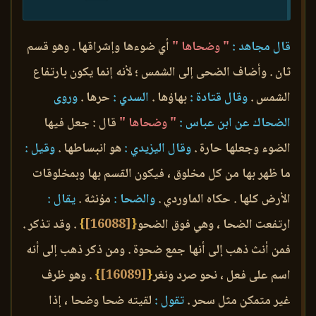
قال مجاهد :
" وضحاها "
أي ضوءها وإشراقها . وهو قسم
ثان . وأضاف الضحى إلى الشمس ؛ لأنه إنما يكون بارتفاع
الشمس .
وقال قتادة :
بهاؤها .
السدي :
حرها .
وروى
الضحاك عن ابن عباس :
" وضحاها "
قال : جعل فيها
الضوء وجعلها حارة .
وقال اليزيدي :
هو انبساطها .
وقيل :
ما ظهر بها من كل مخلوق ، فيكون القسم بها وبمخلوقات
الأرض كلها . حكاه الماوردي .
والضحا :
مؤنثة .
يقال :
ارتفعت الضحا ، وهي فوق الضحو
{
[16088]
}
. وقد تذكر .
فمن أنث ذهب إلى أنها جمع ضحوة . ومن ذكر ذهب إلى أنه
اسم على فعل ، نحو صرد ونغر
{
[16089]
}
. وهو ظرف
غير متمكن مثل سحر .
تقول :
لقيته ضحا وضحا ، إذا