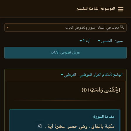
الموسوعة الشاملة للتفسير
🔍 بحث في أسماء السور ونصوص الآيات
الشمس
1
سورة
آية
عرض نصوص الآيات
الجامع لأحكام القرآن للقرطبي - القرطبي
{وَٱلشَّمۡسِ وَضُحَىٰهَا} (1)
مقدمة السورة:
مكية باتفاق ، وهي خمس عشرة آية .