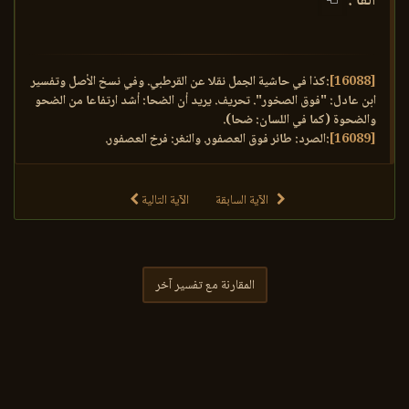
ألفا .
[16088]
:كذا في حاشية الجمل نقلا عن القرطبي. وفي نسخ الأصل وتفسير
ابن عادل: "فوق الصخور". تحريف. يريد أن الضحا: أشد ارتفاعا من الضحو
والضحوة (كما في اللسان: ضحا).
[16089]
:الصرد: طائر فوق العصفور. والنغر: فرخ العصفور.
الآية السابقة
الآية التالية
المقارنة مع تفسير آخر