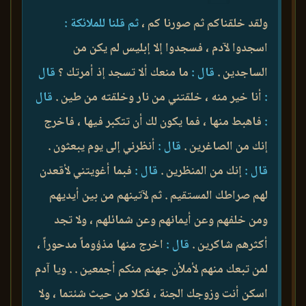
ولقد خلقناكم ثم صورنا كم ،
ثم قلنا للملائكة :
اسجدوا لآدم ، فسجدوا إلا إبليس لم يكن من
الساجدين .
قال :
ما منعك ألا تسجد إذ أمرتك ؟
قال
:
أنا خير منه ، خلقتني من نار وخلقته من طين .
قال
:
فاهبط منها ، فما يكون لك أن تتكبر فيها ، فاخرج
إنك من الصاغرين .
قال :
أنظرني إلى يوم يبعثون .
قال :
إنك من المنظرين .
قال :
فبما أغويتني لأقعدن
لهم صراطك المستقيم . ثم لآتينهم من بين أيديهم
ومن خلفهم وعن أيمانهم وعن شمائلهم ، ولا تجد
أكثرهم شاكرين .
قال :
اخرج منها مذؤوماً مدحوراً ،
لمن تبعك منهم لأملأن جهنم منكم أجمعين . . ويا آدم
اسكن أنت وزوجك الجنة ، فكلا من حيث شئتما ، ولا