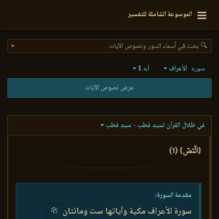
الموسوعة الشاملة للتفسير
🔍 بحث في أسماء السور ونصوص الآيات
الأعراف
1
سورة
آية
عرض نصوص الآيات
في ظلال القرآن لسيد قطب - سيد قطب
{الٓمٓصٓ} (1)
مقدمة السورة:
سورة الأعراف مكية وآياتها ست ومائتان