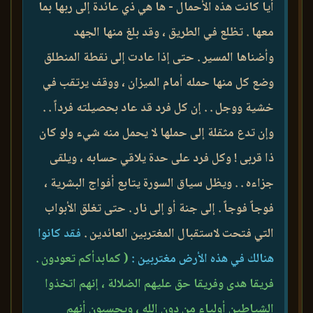
أيا كانت هذه الأحمال - ها هي ذي عائدة إلى ربها بما
معها . تظلع في الطريق ، وقد بلغ منها الجهد
وأضناها المسير . حتى إذا عادت إلى نقطة المنطلق
وضع كل منها حمله أمام الميزان ، ووقف يرتقب في
خشية ووجل . . إن كل فرد قد عاد بحصيلته فرداً . .
وإن تدع مثقلة إلى حملها لا يحمل منه شيء ولو كان
ذا قربى ! وكل فرد على حدة يلاقي حسابه ، ويلقى
جزاءه . . ويظل سياق السورة يتابع أفواج البشرية ،
فوجاً فوجاً . إلى جنة أو إلى نار . حتى تغلق الأبواب
التي فتحت لاستقبال المغتربين العائدين .
فقد كانوا
هنالك في هذه الأرض مغتربين :
( كمابدأكم تعودون .
فريقا هدى وفريقا حق عليهم الضلالة ، إنهم اتخذوا
الشياطين أولياء من دون الله ، ويحسبون أنهم