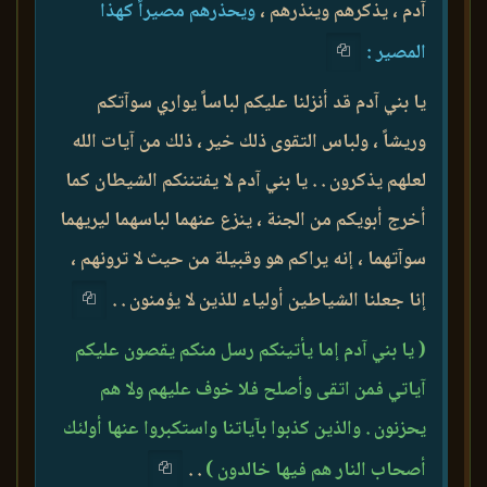
آدم ، يذكرهم وينذرهم ،
ويحذرهم مصيراً كهذا
المصير :
يا بني آدم قد أنزلنا عليكم لباساً يواري سوآتكم
وريشاً ، ولباس التقوى ذلك خير ، ذلك من آيات الله
لعلهم يذكرون . . يا بني آدم لا يفتننكم الشيطان كما
أخرج أبويكم من الجنة ، ينزع عنهما لباسهما ليريهما
سوآتهما ، إنه يراكم هو وقبيلة من حيث لا ترونهم ،
إنا جعلنا الشياطين أولياء للذين لا يؤمنون . .
( يا بني آدم إما يأتينكم رسل منكم يقصون عليكم
آياتي فمن اتقى وأصلح فلا خوف عليهم ولا هم
يحزنون . والذين كذبوا بآياتنا واستكبروا عنها أولئك
أصحاب النار هم فيها خالدون )
. .