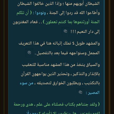
الشيطان أبويهم منها ؛ وإذا الذين خالفوا الشيطان
وأطاعوا الله قد ردوا إلى الجنة ،
ونودوا :
( أن تلكم
الجنة أورثتموها بما كنتم تعملون )
. . فعاد المغتربون
إلى دار النعيم ! ! !
والمشهد طويل لا نملك إثباته هنا في هذا التعريف
المجمل وسنواجهه فيما بعد بالتفصيل .
والسياق يتخذ من هذا المشهد مناسبة للتعقيب
بالإنذار والتذكير ، وتحذير الذين يواجهون القرآن
بالتكذيب ، ويطلبون الخوارق لتصديقه ،
من سوء
المصير :
( ولقد جئناهم بكتاب فصلناه على علم ، هدى ورحمة
لقوم يؤمنون . هل ينظرون إلا تأويله ؟
يوم يأتي