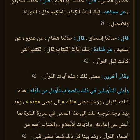
حدثني المثنى ،
قال :
حدثنا أبو نعيم ،
قال :
حدثنا سفيان
،
عن مجاهد :
تِلْكَ آياتُ الكِتابِ الحَكِيمِ قال : التوراة
والإنجيل .
قال :
حدثنا إسحاق ،
قال :
حدثنا هشام ، عن عمرو ، عن
سعيد ،
عن قتادة :
تِلْكَ آياتُ الكِتابِ قال : الكتب التي
كانت قبل القرآن .
وقال آخرون :
معنى ذلك : هذه آيات القرآن .
وأولى التأويلين في ذلك بالصواب تأويل من تأوّله :
هذه
آيات القرآن ، ووجه معنى
«تلك »
إلى معنى
«هذه »
، وقد
بيّنا وجه توجيه تلك إلى هذا المعنى في سورة البقرة بما
أغنى عن إعادته . والاَيات الأعلام ، والكتاب اسم من
أسماء القرآن ، وقد بيّنا كلّ ذلك فيما مضى قبل .