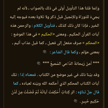
وإنما قلنا هذا التأويل أولى في ذلك بالصواب ، لأنه لم
يجيءْ للتوراة والإنجيل قبل ذكر ولا تلاوة بعده فيوجه إليه
الخبر ، فإذا كان ذلك كذلك ،
فتأويل الكلام :
والرحمن هذه
آيات القرآن الحكيم . ومعنى
«الحكيم »
في هذا الموضع :
«المحكم »
صرف مفعل إلى فعيل ، كما قيل عذاب أليم ،
بمعنى مؤلم ،
وكما قال الشاعر :
*** أمنْ رَيحانةَ الدّاعي السّميعُ ***
وقد بيّنا ذلك في غير موضع من الكتاب .
فمعناه إذا :
تلك
آيات الكتاب المحكم الذي أحكمه الله وبيّنه لعباده ،
كما
قال جلّ ثناؤه :
الر كِتابٌ أُحْكِمَتْ آياتُهُ ثُمّ فُصّلَتْ مِنْ لَدُنْ
حَكِيمٍ خَبِيرٍ .