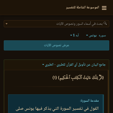
الموسوعة الشاملة للتفسير
🔍 بحث في أسماء السور ونصوص الآيات
يونس
1
سورة
آية
عرض نصوص الآيات
جامع البيان عن تأويل آي القرآن للطبري - الطبري
{الٓرۚ تِلۡكَ ءَايَٰتُ ٱلۡكِتَٰبِ ٱلۡحَكِيمِ} (1)
مقدمة السورة:
القول في تفسير السورة التي يذكر فيها يونس صلى