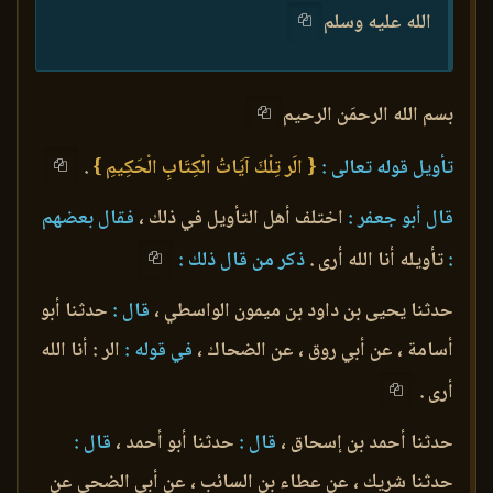
الله عليه وسلم
بسم الله الرحمَن الرحيم
تأويل قوله تعالى :
{ الَر تِلْكَ آيَاتُ الْكِتَابِ الْحَكِيمِ }
.
قال أبو جعفر :
اختلف أهل التأويل في ذلك ،
فقال بعضهم
:
تأويله أنا الله أرى .
ذكر من قال ذلك :
حدثنا يحيى بن داود بن ميمون الواسطي ،
قال :
حدثنا أبو
أسامة ، عن أبي روق ، عن الضحاك ،
في قوله :
الر : أنا الله
أرى .
حدثنا أحمد بن إسحاق ،
قال :
حدثنا أبو أحمد ،
قال :
حدثنا شريك ، عن عطاء بن السائب ، عن أبي الضحى عن