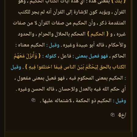
{ تِلْكَ }
بمعنى هذه : أي هذه آيات الكتاب الحكيم ، وهو
القرآن ، ويؤيد كون الإشارة إلى القرآن أنه لم يجر للكتب
المتقدمة ذكر ، وأن الحكيم من صفات القرآن لا من صفات
غيره ، و
{ الحكيم }
المحكم بالحلال والحرام ، والحدود
والأحكام ، قاله أبو عبيدة وغيره .
وقيل :
الحكيم معناه :
الحاكم ،
فهو فعيل بمعنى :
فاعل ،
كقوله :
{ وَأَنزَلَ مَعَهُمُ
الكتاب بالحق لِيَحْكُمَ بَيْنَ الناس فِيمَا اختلفوا فِيهِ }
.
وقيل
:
الحكيم بمعنى المحكوم فيه ، فهو فعيل بمعنى مفعول ،
أي حكم الله فيه بالعدل والإحسان ، قاله الحسن وغيره .
وقيل :
الحكيم ذو الحكمة ، لاشتماله عليها .
/خ4