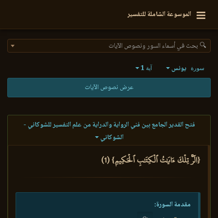
الموسوعة الشاملة للتفسير
🔍 بحث في أسماء السور ونصوص الآيات
يونس
1
سورة
آية
عرض نصوص الآيات
فتح القدير الجامع بين فني الرواية والدراية من علم التفسير للشوكاني -
الشوكاني
{الٓرۚ تِلۡكَ ءَايَٰتُ ٱلۡكِتَٰبِ ٱلۡحَكِيمِ} (1)
مقدمة السورة: