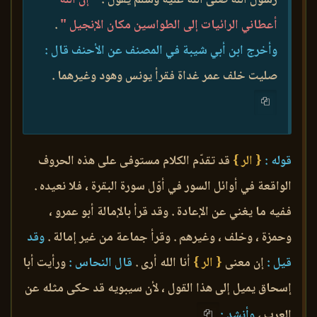
أعطاني الرائيات إلى الطواسين مكان الإنجيل "
.
وأخرج ابن أبي شيبة في المصنف عن الأحنف قال :
صليت خلف عمر غداة فقرأ يونس وهود وغيرهما .
قوله :
{ الر }
قد تقدّم الكلام مستوفى على هذه الحروف
الواقعة في أوائل السور في أوّل سورة البقرة ، فلا نعيده .
ففيه ما يغني عن الإعادة . وقد قرأ بالإمالة أبو عمرو ،
وحمزة ، وخلف ، وغيرهم . وقرأ جماعة من غير إمالة .
وقد
قيل :
إن معنى
{ الر }
أنا الله أرى .
قال النحاس :
ورأيت أبا
إسحاق يميل إلى هذا القول ، لأن سيبويه قد حكى مثله عن
العرب ،
وأنشد :