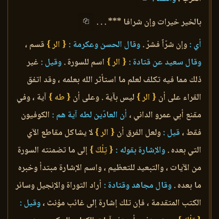
بالخير خيرات وإن شرافا *** . . .
أي :
وإن شرّاً فشرّ .
وقال الحسن وعكرمة :
{ الر }
قسم ،
وقال سعيد عن قتادة :
{ الر }
اسم للسورة .
وقيل :
غير
ذلك مما فيه تكلف لعلم ما استأثر الله بعلمه ، وقد اتفق
القراء على أن
{ الر }
ليس بآية . وعلى أن
{ طه }
آية ، وفي
مقنع أبي عمرو الداني ،
أن العادّين لطه آية هم :
الكوفيون
فقط ،
قيل :
ولعل الفرق أن
{ الر }
لا يشاكل مقاطع الآي
التي بعده .
والإشارة بقوله :
{ تِلْكَ }
إلى ما تضمنته السورة
من الآيات ، والتبعيد للتعظيم ، واسم الإشارة مبتدأ وخبره
ما بعده .
وقال مجاهد وقتادة :
أراد التوراة والإنجيل وسائر
الكتب المتقدمة ، فإن تلك إشارة إلى غائب مؤنث ،
وقيل :