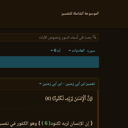
الموسوعة الشاملة للتفسير
🔍 بحث في أسماء السور ونصوص الآيات
العاديات
6
سورة
آية
تفسير ابن أبي زمنين - ابن أبي زمنين
{إِنَّ ٱلۡإِنسَٰنَ لِرَبِّهِۦ لَكَنُودٞ} (6)
{ إن الإنسان لربه لكنود
( 6 )
} وهو الكفور في تفسير