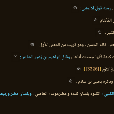
،
ومنه قول الأعشى :
لمُعْتادِ
كثير .
نعم ، قاله الحسن ، وهو قريب من المعنى الأول .
كندة لأنها جحدت أباها ،
وقال إبراهيم بن زهير الشاعر :
كَنوُدِ
{
[3326]
}
وذكره يحيى بن سلام .
لكلبي :
الكنود بلسان كندة وحضرموت : العاصي ،
وبلسان مضر وربيعة