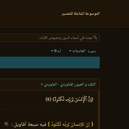
الموسوعة الشاملة للتفسير
🔍 بحث في أسماء السور ونصوص الآيات
العاديات
6
سورة
آية
النكت و العيون للماوردي - الماوردي
{إِنَّ ٱلۡإِنسَٰنَ لِرَبِّهِۦ لَكَنُودٞ} (6)
{ إنّ الإنسانَ لِربِّه لَكَنُودٌ }
فيه سبعة أقاويل :