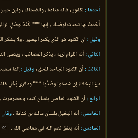
أحدها :
لكفور ، قاله قتادة ، والضحاك ، وابن جبير 
أَحْدِثْ لها تحدث لوصْلك ، إنها *** كُنُدٌ لوصْلِ الزائرِ ا
وقيل :
إن الكنود هو الذي يكفر اليسير ، ولا يشكر ال
الثاني :
أنه اللوام لربه ، يذكر المصائب ، وينسى ال
الثالث :
أن الكنود الجاحد للحق ،
وقيل :
إنما سميت 
دع البخلاءَ إن شمخوا وصَدُّوا *** وذكْرى بُخْلِ غانيةٍ 
الرابع :
أن الكنود العاصي بلسان كندة وحضرموت ، 
الخامس :
أنه البخيل بلسان مالك بن كنانة ،
وقال ا
السادس :
أنه ينفق نعم الله في معاصي الله .