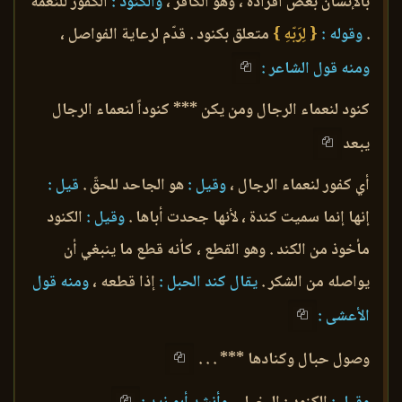
بالإنسان بعض أفراده ، وهو الكافر ،
والكنود :
الكفور للنعمة
.
وقوله :
{ لِرَبّهِ }
متعلق بكنود . قدّم لرعاية الفواصل ،
ومنه قول الشاعر :
كنود لنعماء الرجال ومن يكن *** كنوداً لنعماء الرجال
يبعد
أي كفور لنعماء الرجال ،
وقيل :
هو الجاحد للحقّ .
قيل :
إنها إنما سميت كندة ، لأنها جحدت أباها .
وقيل :
الكنود
مأخوذ من الكند . وهو القطع ، كأنه قطع ما ينبغي أن
يواصله من الشكر .
يقال كند الحبل :
إذا قطعه ،
ومنه قول
الأعشى :
وصول حبال وكنادها *** . . .