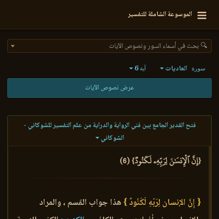
الموسوعة الشاملة للتفسير
🔍 بحث في أسماء السور ونصوص الآيات
العاديات
6
سورة
آية
عرض نصوص الآيات
فتح القدير الجامع بين فني الرواية والدراية من علم التفسير للشوكاني -
الشوكاني
{إِنَّ ٱلۡإِنسَٰنَ لِرَبِّهِۦ لَكَنُودٞ} (6)
{ إِنَّ الإنسان لِرَبّهِ لَكَنُودٌ }
هذا جواب القسم ، والمراد