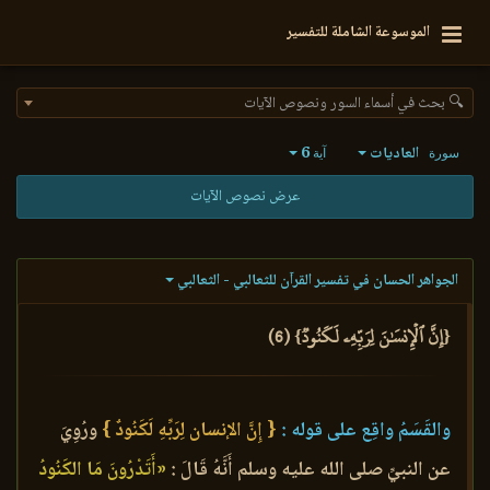
الموسوعة الشاملة للتفسير
🔍 بحث في أسماء السور ونصوص الآيات
العاديات
6
سورة
آية
عرض نصوص الآيات
الجواهر الحسان في تفسير القرآن للثعالبي - الثعالبي
{إِنَّ ٱلۡإِنسَٰنَ لِرَبِّهِۦ لَكَنُودٞ} (6)
والقَسَمُ واقِع على قوله :
{ إِنَّ الإنسان لِرَبِّهِ لَكَنُودٌ }
ورُوِيَ
عن النبيِّ صلى الله عليه وسلم أَنَّهُ قَالَ :
«أَتَدْرُونَ مَا الكَنُودُ