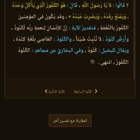
؟
قَالُوا :
لاَ يَا رَسُولَ اللَّهِ ،
قَالَ :
هُوَ الكَفُورُ الَّذِي يَأْكُلُ وَحْدَهُ
، وَيَمْنَعُ رِفْدَهُ ، وَيَضْرِبُ عَبْدَهُ »
، وقد يَكُونُ في المؤمِنينَ
الكَفُورُ بالنِّعْمَةِ ،
فتقديرُ الآيةِ :
إنَّ الإنْسَانَ لِنعمةِ ربِّه لَكَنُودٌ ،
وأَرْضٌ كَنُودٌ :
لاَ تُنْبِتُ شَيْئاً ،
والكَنُودُ :
العَاصِي بلُغَةِ كِنْدَة ،
ويقال للبخيل :
كَنُودٌ ،
وفي البخاريِّ عن مجاهدٍ :
الكَنُودُ
الكَفُورُ ، انتهى .
الآية السابقة
الآية التالية
المقارنة مع تفسير آخر