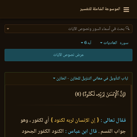
الموسوعة الشاملة للتفسير
🔍 بحث في أسماء السور ونصوص الآيات
العاديات
6
سورة
آية
عرض نصوص الآيات
لباب التأويل في معاني التنزيل للخازن - الخازن
{إِنَّ ٱلۡإِنسَٰنَ لِرَبِّهِۦ لَكَنُودٞ} (6)
فقال تعالى :
{ إن الإنسان لربه لكنود }
أي لكفور ، وهو
جواب القسم .
قال ابن عباس :
الكنود الكفور الجحود