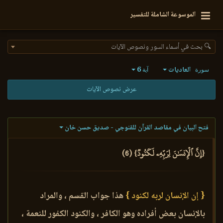
الموسوعة الشاملة للتفسير
🔍 بحث في أسماء السور ونصوص الآيات
العاديات
6
سورة
آية
عرض نصوص الآيات
فتح البيان في مقاصد القرآن للقنوجي - صديق حسن خان
{إِنَّ ٱلۡإِنسَٰنَ لِرَبِّهِۦ لَكَنُودٞ} (6)
{ إن الإنسان لربه لكنود }
هذا جواب القسم ، والمراد
بالإنسان بعض أفراده وهو الكافر ، والكنود الكفور للنعمة ،