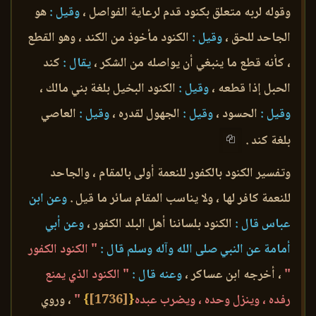
وقوله لربه متعلق بكنود قدم لرعاية الفواصل ،
وقيل :
هو
الجاحد للحق ،
وقيل :
الكنود مأخوذ من الكند ، وهو القطع
، كأنه قطع ما ينبغي أن يواصله من الشكر ،
يقال :
كند
الحبل إذا قطعه ،
وقيل :
الكنود البخيل بلغة بني مالك ،
وقيل :
الحسود ،
وقيل :
الجهول لقدره ،
وقيل :
العاصي
بلغة كند .
وتفسير الكنود بالكفور للنعمة أولى بالمقام ، والجاحد
للنعمة كافر لها ، ولا يناسب المقام سائر ما قيل .
وعن ابن
عباس قال :
الكنود بلساننا أهل البلد الكفور ،
وعن أبي
أمامة عن النبي صلى الله وآله وسلم قال :
" الكنود الكفور
"
، أخرجه ابن عساكر ،
وعنه قال :
" الكنود الذي يمنع
رفده ، وينزل وحده ، ويضرب عبده
{
[1736]
}
"
، وروي